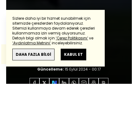
Sizlere daha iyi bir hizmet sunabilmek için
sitemizde çerezlerden faydalanıyoruz.
Sitemizi kullanmaya devam ederek çerezleri
Powered by
Translate
kullanmamıza izin vermiş oluyorsunuz.
Mehmet Ayan
Detaylı bilgi almak için
‘Çerez Politikasını’
ve
‘Aydınlatma Metnini’
inceleyebilirsiniz.
Bu çeviride
Google Translete
kullanılmıştır.
Gel bir 'Sara'yım!
Anlam ve çeviri hatalarından
haberturk.com
DAHA FAZLA BİLGİ
KABUL ET
sorumlu değildir.
Giriş:
15 Eylül 2024 - 00:17
Güncelleme:
15 Eylül 2024 - 00:17
Anasayfa
Özel İçerikler
Mehmet Ayan
Gel bir
'Sara'yım!
Sesli Dinle
0:00
/
1:58