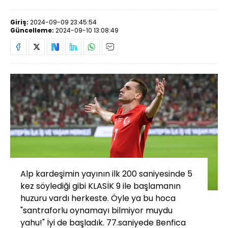
Giriş:
2024-09-09 23:45:54
Güncelleme:
2024-09-10 13:08:49
Alp kardeşimin yayının ilk 200 saniyesinde 5
kez söylediği gibi KLASİK 9 ile başlamanın
huzuru vardı herkeste. Öyle ya bu hoca
"santraforlu oynamayı bilmiyor muydu
yahu!" İyi de başladık. 77.saniyede Benfica