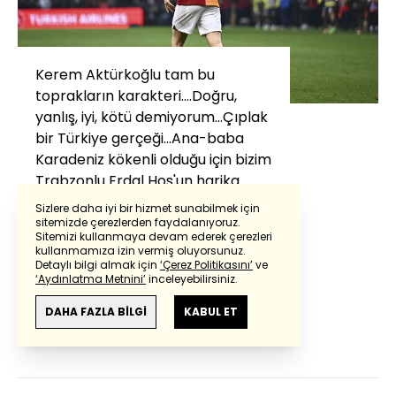
Kerem Aktürkoğlu tam bu
toprakların karakteri….Doğru,
yanlış, iyi, kötü demiyorum…Çıplak
bir Türkiye gerçeği…Ana-baba
Karadeniz kökenli olduğu için bizim
Trabzonlu Erdal Hoş'un harika
tespitiyle "bir konu varsa önden
Sizlere daha iyi bir hizmet sunabilmek için
biz gideriz! Çok da planlı organize
sitemizde çerezlerden faydalanıyoruz.
Sitemizi kullanmaya devam ederek çerezleri
değilizdir ha! Atatürk'e Samsun'a
kullanmamıza izin vermiş oluyorsunuz.
çıkma...
Detaylı bilgi almak için
‘Çerez Politikasını’
ve
‘Aydınlatma Metnini’
inceleyebilirsiniz.
DEVAMINI GÖRÜNTÜLE
DAHA FAZLA BİLGİ
KABUL ET