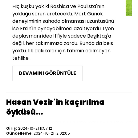
Hiç kuşku yok ki Rashica ve Paulista'nın
yokluğu sorun üretecekti. Mert Günok
deneyiminin sahada olmaması üzüntüsünü
ise Ersin'in oynayabilmesi azaltıyordu. Lyon
deplasmanı ideal 11'iyle sadece Beşiktaş'a
değil, her takımımıza zordu. Bunda da beis
yoktu. İlk dakikalar için tahmin edilmeyen
tehlike...
DEVAMINI GÖRÜNTÜLE
Hasan Vezir'in kaçırılma
öyküsü...
Giriş:
2024-10-21 11:57:12
Güncelleme:
2024-10-21 12:02:05