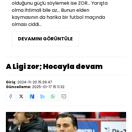
olduğunu güçlü söylemek ise ZOR... Yarışta
olma ihtimali bile az... Bunun elden
kaymasının da harika bir futbol maçında
olması ciddi...
DEVAMINI GÖRÜNTÜLE
A Ligi zor; Hocayla devam
Giriş:
2024-11-20 15:39:47
Güncelleme:
2025-01-17 15:11:32