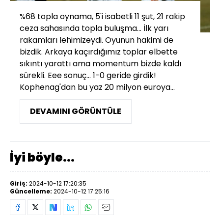
%68 topla oynama, 5'i isabetli 11 şut, 21 rakip
ceza sahasında topla buluşma... İlk yarı
rakamları lehimizeydi. Oyunun hakimi de
bizdik. Arkaya kaçırdığımız toplar elbette
sıkıntı yarattı ama momentum bizde kaldı
sürekli. Eee sonuç... 1-0 geride girdik!
Kophenag'dan bu yaz 20 milyon euroya...
DEVAMINI GÖRÜNTÜLE
İyi böyle...
Giriş:
2024-10-12 17:20:35
Güncelleme:
2024-10-12 17:25:16