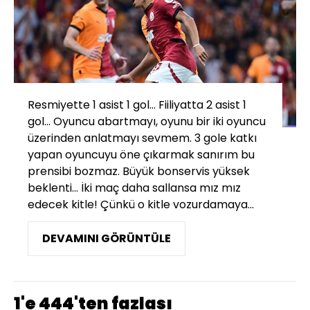
Resmiyette 1 asist 1 gol... Fiiliyatta 2 asist 1
gol... Oyuncu abartmayı, oyunu bir iki oyuncu
üzerinden anlatmayı sevmem. 3 gole katkı
yapan oyuncuyu öne çıkarmak sanırım bu
prensibi bozmaz. Büyük bonservis yüksek
beklenti... İki maç daha sallansa mız mız
edecek kitle! Çünkü o kitle vozurdamaya...
DEVAMINI GÖRÜNTÜLE
1'e 444'ten fazlası