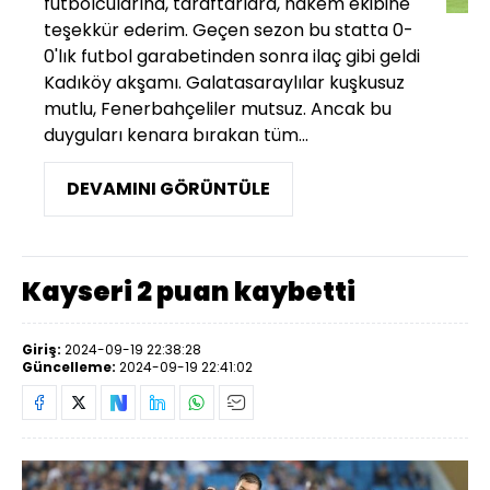
futbolcularına, taraftarlara, hakem ekibine
teşekkür ederim. Geçen sezon bu statta 0-
0'lık futbol garabetinden sonra ilaç gibi geldi
Kadıköy akşamı. Galatasaraylılar kuşkusuz
mutlu, Fenerbahçeliler mutsuz. Ancak bu
duyguları kenara bırakan tüm...
DEVAMINI GÖRÜNTÜLE
Kayseri 2 puan kaybetti
Giriş:
2024-09-19 22:38:28
Güncelleme:
2024-09-19 22:41:02