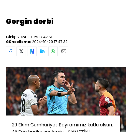
Gergin derbi
Giriş:
2024-10-29 17:42:51
Güncelleme:
2024-10-29 17:47:32
29 Ekim Cumhuriyet Bayramımız kutlu olsun.
Ali Ece harika söylemiş... KIYMETİNİ