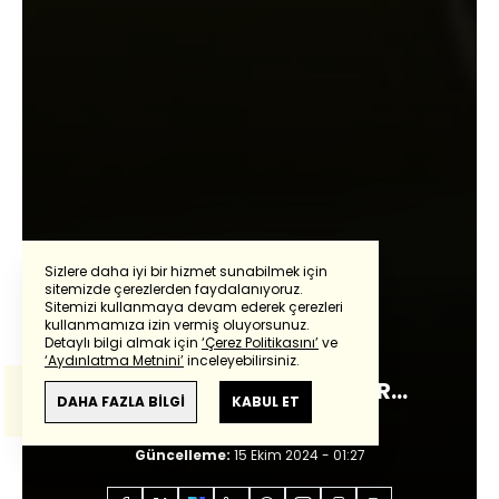
Sizlere daha iyi bir hizmet sunabilmek için
sitemizde çerezlerden faydalanıyoruz.
Sitemizi kullanmaya devam ederek çerezleri
Powered by
Translate
kullanmamıza izin vermiş oluyorsunuz.
Mehmet Ayan
Detaylı bilgi almak için
‘Çerez Politikasını’
ve
‘Aydınlatma Metnini’
inceleyebilirsiniz.
Bu çeviride
Google Translete
kullanılmıştır.
FİKRİ, VİCDANI, İRFANI HÜR...
Anlam ve çeviri hatalarından
haberturk.com
DAHA FAZLA BİLGİ
KABUL ET
sorumlu değildir.
Giriş:
15 Ekim 2024 - 01:27
Güncelleme:
15 Ekim 2024 - 01:27