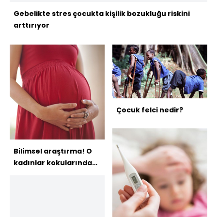
Gebelikte stres çocukta kişilik bozukluğu riskini
arttırıyor
Çocuk felci nedir?
Bilimsel araştırma! O
kadınlar kokularından
ayırt ediliyor