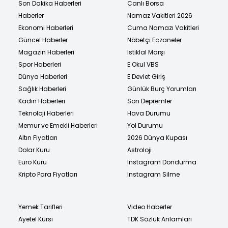
Son Dakika Haberleri
Canlı Borsa
Haberler
Namaz Vakitleri 2026
Ekonomi Haberleri
Cuma Namazı Vakitleri
Güncel Haberler
Nöbetçi Eczaneler
Magazin Haberleri
İstiklal Marşı
Spor Haberleri
E Okul VBS
Dünya Haberleri
E Devlet Giriş
Sağlık Haberleri
Günlük Burç Yorumları
Kadın Haberleri
Son Depremler
Teknoloji Haberleri
Hava Durumu
Memur ve Emekli Haberleri
Yol Durumu
Altın Fiyatları
2026 Dünya Kupası
Dolar Kuru
Astroloji
Euro Kuru
Instagram Dondurma
Kripto Para Fiyatları
Instagram Silme
Yemek Tarifleri
Video Haberler
Ayetel Kürsi
TDK Sözlük Anlamları