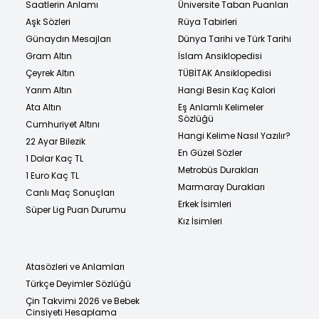
Saatlerin Anlamı
Üniversite Taban Puanları
Aşk Sözleri
Rüya Tabirleri
Günaydın Mesajları
Dünya Tarihi ve Türk Tarihi
Gram Altın
İslam Ansiklopedisi
Çeyrek Altın
TÜBİTAK Ansiklopedisi
Yarım Altın
Hangi Besin Kaç Kalori
Ata Altın
Eş Anlamlı Kelimeler
Sözlüğü
Cumhuriyet Altını
Hangi Kelime Nasıl Yazılır?
22 Ayar Bilezik
En Güzel Sözler
1 Dolar Kaç TL
Metrobüs Durakları
1 Euro Kaç TL
Marmaray Durakları
Canlı Maç Sonuçları
Erkek İsimleri
Süper Lig Puan Durumu
Kız İsimleri
Atasözleri ve Anlamları
Türkçe Deyimler Sözlüğü
Çin Takvimi 2026 ve Bebek
Cinsiyeti Hesaplama