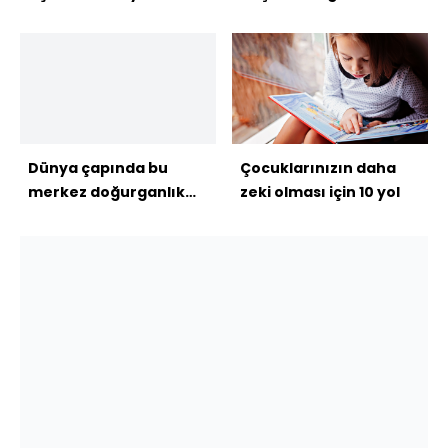
yaptırdı!
Dünya çapında bu
Çocuklarınızın daha
merkez doğurganlık
zeki olması için 10 yol
şansını yitirmeye karşı
duruyor