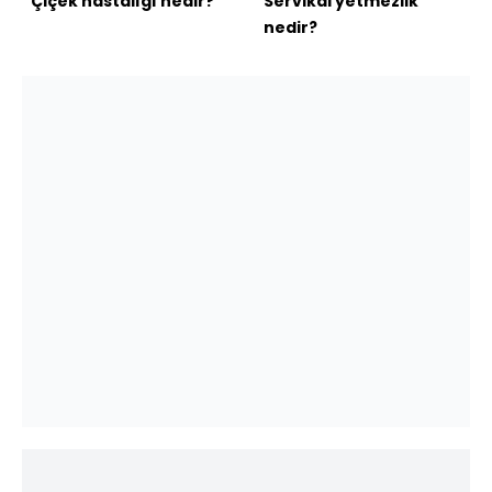
Çiçek hastalığı nedir?
Servikal yetmezlik
nedir?