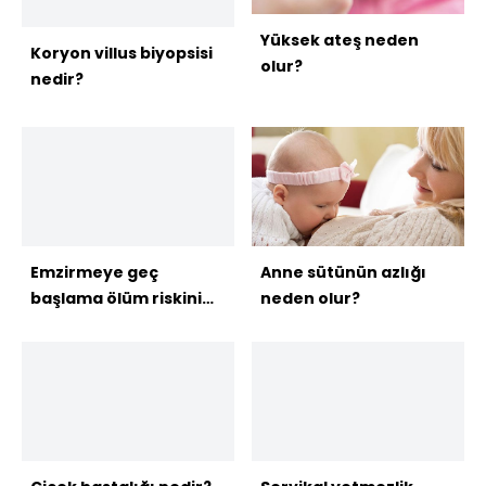
Yüksek ateş neden
Koryon villus biyopsisi
olur?
nedir?
Emzirmeye geç
Anne sütünün azlığı
başlama ölüm riskini
neden olur?
artırıyor!