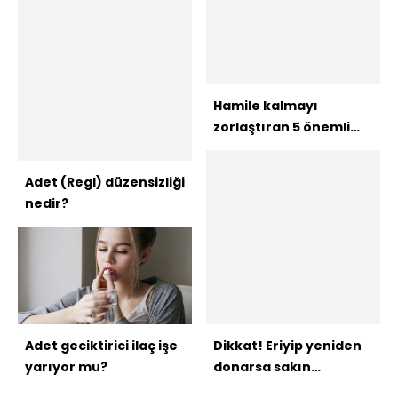
Hamile kalmayı
zorlaştıran 5 önemli
neden!
Adet (Regl) düzensizliği
nedir?
Adet geciktirici ilaç işe
Dikkat! Eriyip yeniden
yarıyor mu?
donarsa sakın
yemeyin!