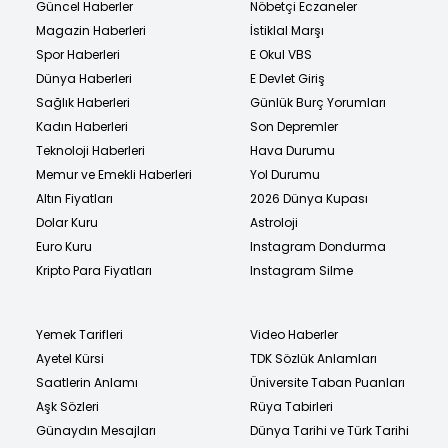
Güncel Haberler
Nöbetçi Eczaneler
Magazin Haberleri
İstiklal Marşı
Spor Haberleri
E Okul VBS
Dünya Haberleri
E Devlet Giriş
Sağlık Haberleri
Günlük Burç Yorumları
Kadın Haberleri
Son Depremler
Teknoloji Haberleri
Hava Durumu
Memur ve Emekli Haberleri
Yol Durumu
Altın Fiyatları
2026 Dünya Kupası
Dolar Kuru
Astroloji
Euro Kuru
Instagram Dondurma
Kripto Para Fiyatları
Instagram Silme
Yemek Tarifleri
Video Haberler
Ayetel Kürsi
TDK Sözlük Anlamları
Saatlerin Anlamı
Üniversite Taban Puanları
Aşk Sözleri
Rüya Tabirleri
Günaydın Mesajları
Dünya Tarihi ve Türk Tarihi