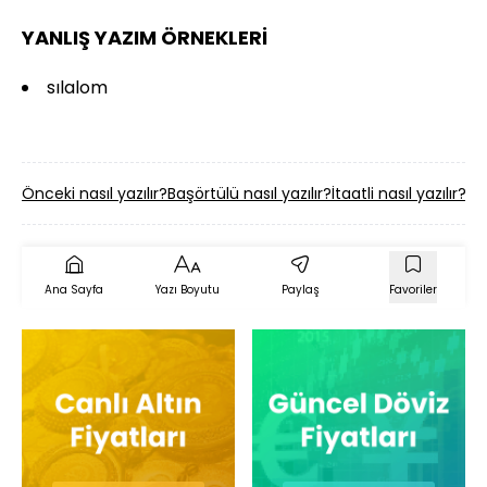
YANLIŞ YAZIM ÖRNEKLERİ
sılalom
Önceki nasıl yazılır?
Başörtülü nasıl yazılır?
İtaatli nasıl yazılır?
Cih
Ana Sayfa
Yazı Boyutu
Paylaş
Favoriler