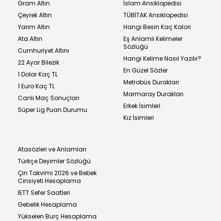
Gram Altın
İslam Ansiklopedisi
Çeyrek Altın
TÜBİTAK Ansiklopedisi
Yarım Altın
Hangi Besin Kaç Kalori
Ata Altın
Eş Anlamlı Kelimeler
Sözlüğü
Cumhuriyet Altını
Hangi Kelime Nasıl Yazılır?
22 Ayar Bilezik
En Güzel Sözler
1 Dolar Kaç TL
Metrobüs Durakları
1 Euro Kaç TL
Marmaray Durakları
Canlı Maç Sonuçları
Erkek İsimleri
Süper Lig Puan Durumu
Kız İsimleri
Atasözleri ve Anlamları
Türkçe Deyimler Sözlüğü
Çin Takvimi 2026 ve Bebek
Cinsiyeti Hesaplama
İETT Sefer Saatleri
Gebelik Hesaplama
Yükselen Burç Hesaplama