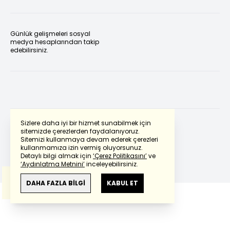
Günlük gelişmeleri sosyal
medya hesaplarından takip
edebilirsiniz.
Sizlere daha iyi bir hizmet sunabilmek için
sitemizde çerezlerden faydalanıyoruz.
Sitemizi kullanmaya devam ederek çerezleri
Powered by
Translate
kullanmamıza izin vermiş oluyorsunuz.
Detaylı bilgi almak için
‘Çerez Politikasını’
ve
‘Aydınlatma Metnini’
inceleyebilirsiniz.
Bu çeviride
Google Translete
kullanılmıştır.
Anlam ve çeviri hatalarından
haberturk.com
DAHA FAZLA BİLGİ
KABUL ET
sorumlu değildir.