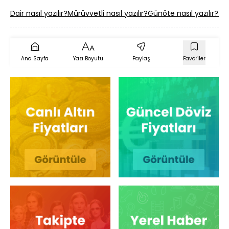
Dair nasıl yazılır?
Mürüvvetli nasıl yazılır?
Günöte nasıl yazılır?
Yap
Ana Sayfa
Yazı Boyutu
Paylaş
Favoriler