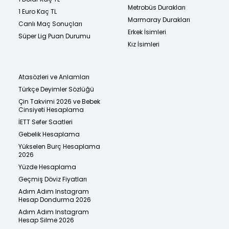
Metrobüs Durakları
1 Euro Kaç TL
Marmaray Durakları
Canlı Maç Sonuçları
Erkek İsimleri
Süper Lig Puan Durumu
Kız İsimleri
Atasözleri ve Anlamları
Türkçe Deyimler Sözlüğü
Çin Takvimi 2026 ve Bebek
Cinsiyeti Hesaplama
İETT Sefer Saatleri
Gebelik Hesaplama
Yükselen Burç Hesaplama
2026
Yüzde Hesaplama
Geçmiş Döviz Fiyatları
Adım Adım Instagram
Hesap Dondurma 2026
Adım Adım Instagram
Hesap Silme 2026