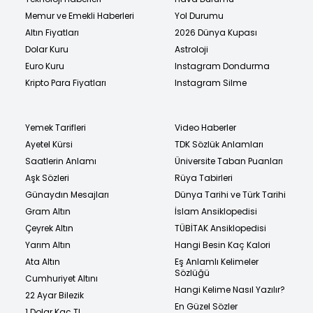
Memur ve Emekli Haberleri
Yol Durumu
Altın Fiyatları
2026 Dünya Kupası
Dolar Kuru
Astroloji
Euro Kuru
Instagram Dondurma
Kripto Para Fiyatları
Instagram Silme
Yemek Tarifleri
Video Haberler
Ayetel Kürsi
TDK Sözlük Anlamları
Saatlerin Anlamı
Üniversite Taban Puanları
Aşk Sözleri
Rüya Tabirleri
Günaydın Mesajları
Dünya Tarihi ve Türk Tarihi
Gram Altın
İslam Ansiklopedisi
Çeyrek Altın
TÜBİTAK Ansiklopedisi
Yarım Altın
Hangi Besin Kaç Kalori
Ata Altın
Eş Anlamlı Kelimeler
Sözlüğü
Cumhuriyet Altını
Hangi Kelime Nasıl Yazılır?
22 Ayar Bilezik
En Güzel Sözler
1 Dolar Kaç TL