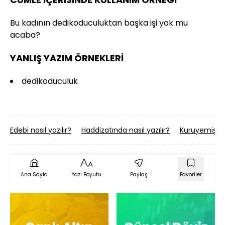
Bu kadının dedikoduculuktan başka işi yok mu
acaba?
YANLIŞ YAZIM ÖRNEKLERİ
dedikoduculuk
Edebi nasıl yazılır?
Haddizatında nasıl yazılır?
Kuruyemiş nas
Ana Sayfa
Yazı Boyutu
Paylaş
Favoriler