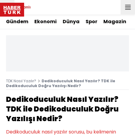
Canlı
Gündem
Ekonomi
Dünya
Spor
Magazin
TDK Nasıl Yazılır?
Dedikoduculuk Nasıl Yazılır? TDK ile
Dedikoduculuk Doğru Yazılışı Nedir?
Dedikoduculuk Nasıl Yazılır?
TDK ile Dedikoduculuk Doğru
Yazılışı Nedir?
Dedikoduculuk nasıl yazılır sorusu, bu kelimenin