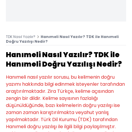
TDK Nasıl Yazılır?
Hanımeli Nasıl Yazılır? TDK ile Hanımeli
Doğru Yazılışı Nedir?
Hanımeli Nasıl Yazılır? TDK ile
Hanımeli Doğru Yazılışı Nedir?
Hanımeli nasıl yazılır sorusu, bu kelimenin doğru
yazımı hakkında bilgi edinmek isteyenler tarafından
araştırılmaktadır. Zira Türkçe, kelime açısından
zengin bir dildir. Kelime sayısının fazlalığı
düşünüldüğünde, bazı kelimelerin doğru yazılışı ise
zaman zaman karıştırılmakta veyahut yanlış
yapılmaktadır. Türk Dil Kurumu (TDK) tarafından
Hanımeli doğru yazılışı ile ilgili bilgi paylaşılmıştır.