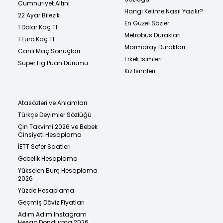
Cumhuriyet Altını
Hangi Kelime Nasıl Yazılır?
22 Ayar Bilezik
En Güzel Sözler
1 Dolar Kaç TL
Metrobüs Durakları
1 Euro Kaç TL
Marmaray Durakları
Canlı Maç Sonuçları
Erkek İsimleri
Süper Lig Puan Durumu
Kız İsimleri
Atasözleri ve Anlamları
Türkçe Deyimler Sözlüğü
Çin Takvimi 2026 ve Bebek
Cinsiyeti Hesaplama
İETT Sefer Saatleri
Gebelik Hesaplama
Yükselen Burç Hesaplama
2026
Yüzde Hesaplama
Geçmiş Döviz Fiyatları
Adım Adım Instagram
Hesap Dondurma 2026