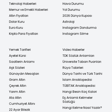
Teknoloji Haberleri
Hava Durumu
Memur ve Emekli Haberleri
Yol Durumu
Altın Fiyatları
2026 Dünya Kupası
Dolar Kuru
Astroloji
Euro Kuru
Instagram Dondurma
Kripto Para Fiyatları
Instagram Silme
Yemek Tarifleri
Video Haberler
Ayetel Kürsi
TDK Sözlük Anlamları
Saatlerin Anlamı
Üniversite Taban Puanları
Aşk Sözleri
Rüya Tabirleri
Günaydın Mesajları
Dünya Tarihi ve Türk Tarihi
Gram Altın
İslam Ansiklopedisi
Çeyrek Altın
TÜBİTAK Ansiklopedisi
Yarım Altın
Hangi Besin Kaç Kalori
Ata Altın
Eş Anlamlı Kelimeler
Sözlüğü
Cumhuriyet Altını
Hangi Kelime Nasıl Yazılır?
22 Ayar Bilezik