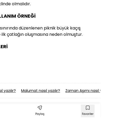
inde olmalıdır.
ULLANIM ÖRNEĞİ
sınırında düzenlenen piknik büyük kaçış
e ilk çatlağın oluşmasına neden olmuştur.
ERİ
l yazılır?
Malumat nasıl yazılır?
Zaman Aşımı nasıl yazılır?
Paylaş
Favoriler