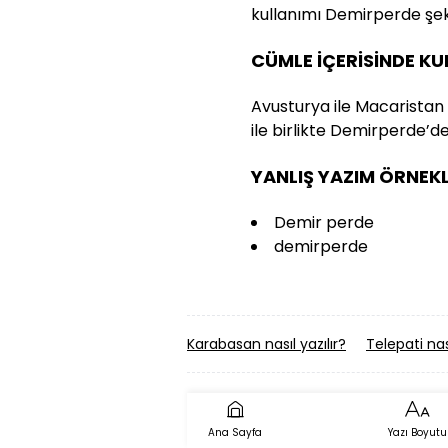
kullanımı Demirperde şekl
CÜMLE İÇERİSİNDE K
Avusturya ile Macaristan 
ile birlikte Demirperde’d
YANLIŞ YAZIM ÖRNEKL
Demir perde
demirperde
Karabasan nasıl yazılır?
Telepati nası
Ana Sayfa
Yazı Boyutu