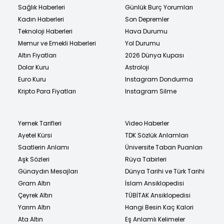
Sağlık Haberleri
Günlük Burç Yorumları
Kadın Haberleri
Son Depremler
Teknoloji Haberleri
Hava Durumu
Memur ve Emekli Haberleri
Yol Durumu
Altın Fiyatları
2026 Dünya Kupası
Dolar Kuru
Astroloji
Euro Kuru
Instagram Dondurma
Kripto Para Fiyatları
Instagram Silme
Yemek Tarifleri
Video Haberler
Ayetel Kürsi
TDK Sözlük Anlamları
Saatlerin Anlamı
Üniversite Taban Puanları
Aşk Sözleri
Rüya Tabirleri
Günaydın Mesajları
Dünya Tarihi ve Türk Tarihi
Gram Altın
İslam Ansiklopedisi
Çeyrek Altın
TÜBİTAK Ansiklopedisi
Yarım Altın
Hangi Besin Kaç Kalori
Ata Altın
Eş Anlamlı Kelimeler