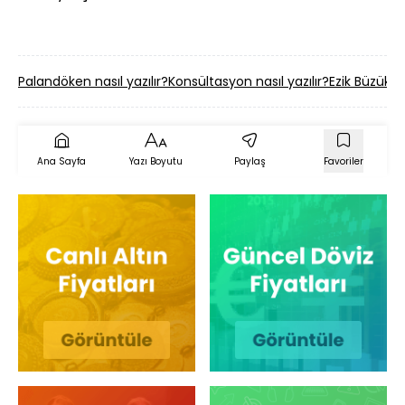
Palandöken nasıl yazılır?
Konsültasyon nasıl yazılır?
Ezik Büzük na
Ana Sayfa
Yazı Boyutu
Paylaş
Favoriler