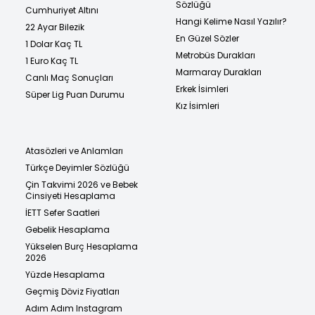
Sözlüğü
Cumhuriyet Altını
Hangi Kelime Nasıl Yazılır?
22 Ayar Bilezik
En Güzel Sözler
1 Dolar Kaç TL
Metrobüs Durakları
1 Euro Kaç TL
Marmaray Durakları
Canlı Maç Sonuçları
Erkek İsimleri
Süper Lig Puan Durumu
Kız İsimleri
Atasözleri ve Anlamları
Türkçe Deyimler Sözlüğü
Çin Takvimi 2026 ve Bebek
Cinsiyeti Hesaplama
İETT Sefer Saatleri
Gebelik Hesaplama
Yükselen Burç Hesaplama
2026
Yüzde Hesaplama
Geçmiş Döviz Fiyatları
Adım Adım Instagram