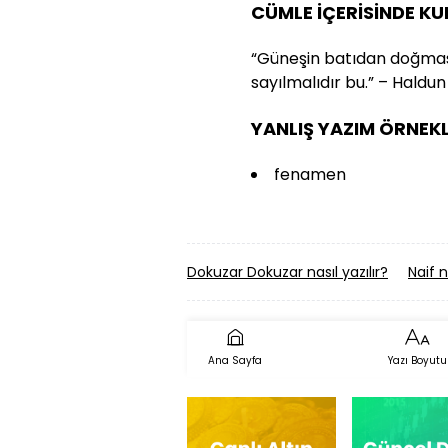
CÜMLE İÇERİSİNDE K
“Güneşin batıdan doğmas
sayılmalıdır bu.” – Haldu
YANLIŞ YAZIM ÖRNEKL
fenamen
Dokuzar Dokuzar nasıl yazılır?
Naif n
Ana Sayfa
Yazı Boyutu