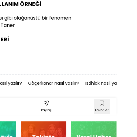
ULLANIM ÖRNEĞİ
ı gibi olağanüstü bir fenomen
n Taner
ERİ
asıl yazılır?
Göçerkonar nasıl yazılır?
İstihlak nasıl yazılır?
Ku
Paylaş
Favoriler