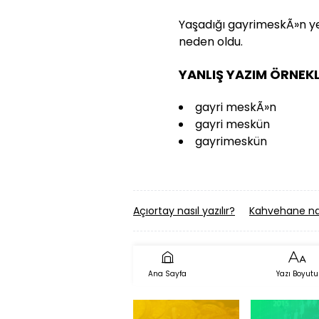
Yaşadığı gayrimeskÃ»n ye
neden oldu.
YANLIŞ YAZIM ÖRNEKL
gayri meskÃ»n
gayri meskün
gayrimeskün
Açıortay nasıl yazılır?
Kahvehane nası
Ana Sayfa
Yazı Boyutu