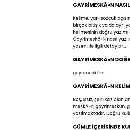
GAYRİMESKÃ»N NASIL 
Kelime, yani sözcük açısı
birçok bitişik ya da ayrı
kelimesinin doğru yazımı
Gayrimeskã»N nasıl yazıl
yazımı ile ilgili detaylar…
GAYRİMESKÃ»N DOĞRU
gayrimeskã»n
GAYRİMESKÃ»N KELİM
Boş, ıssız, şenliksiz olan 
meskÃ»n, gayrimeskün, ga
yazılmaktadır. Doğru kull
CÜMLE İÇERİSİNDE K