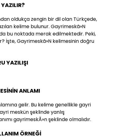
YAZILIR?
ndan oldukça zengin bir dil olan Türkçede,
 yazılan kelime bulunur. Gayrimeskã»N
 da bu noktada merak edilmektedir. Peki,
ır? İşte, Gayrimeskã»N kelimesinin doğru
 YAZILIŞI
ESİNİN ANLAMI
anlamına gelir. Bu kelime genellikle gayri
yri meskün şeklinde yanlış
anımı gayrimeskÃ»n şeklinde olmalıdır.
ULLANIM ÖRNEĞİ