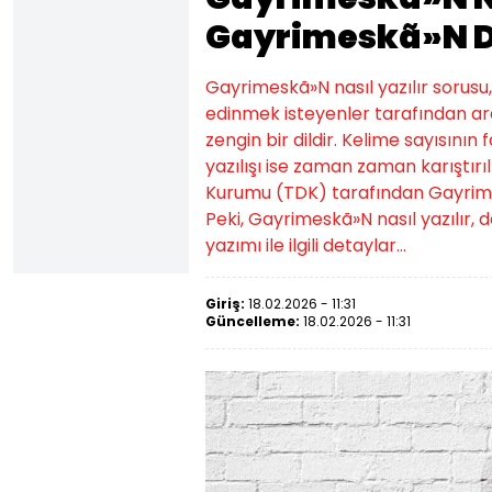
Gayrimeskã»N Do
Gayrimeskã»N nasıl yazılır sorusu
edinmek isteyenler tarafından ara
zengin bir dildir. Kelime sayısının
yazılışı ise zaman zaman karıştır
Kurumu (TDK) tarafından Gayrimeskã»
Peki, Gayrimeskã»N nasıl yazılır,
yazımı ile ilgili detaylar...
Giriş:
18.02.2026 - 11:31
Güncelleme:
18.02.2026 - 11:31