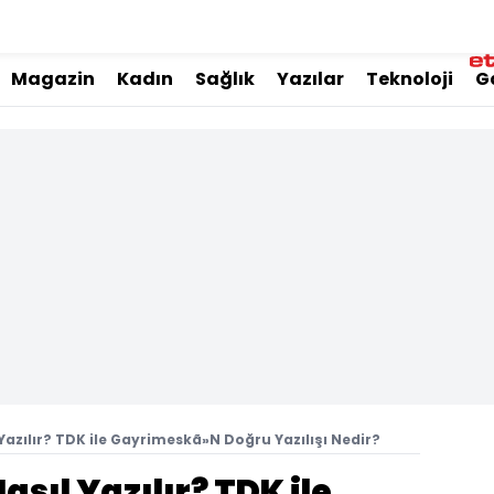
Magazin
Kadın
Sağlık
Yazılar
Teknoloji
G
azılır? TDK ile Gayrimeskã»N Doğru Yazılışı Nedir?
ıl Yazılır? TDK ile