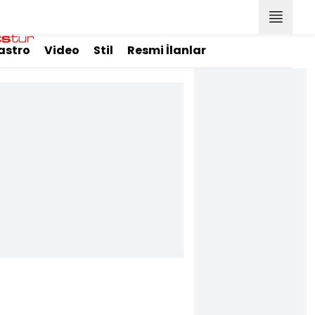
astro
Video
Stil
Resmi İlanlar