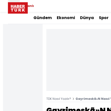
Canlı
Gündem
Ekonomi
Dünya
Spor
TDK Nasıl Yazılır?
Gayrimeskã»N Nasıl Y
Gayrimeskã»N Nas