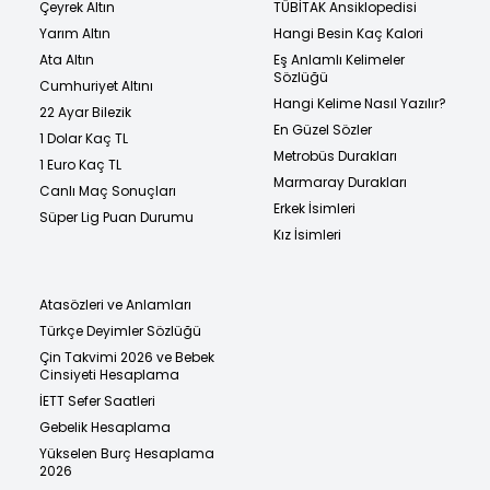
Çeyrek Altın
TÜBİTAK Ansiklopedisi
Yarım Altın
Hangi Besin Kaç Kalori
Ata Altın
Eş Anlamlı Kelimeler
Sözlüğü
Cumhuriyet Altını
Hangi Kelime Nasıl Yazılır?
22 Ayar Bilezik
En Güzel Sözler
1 Dolar Kaç TL
Metrobüs Durakları
1 Euro Kaç TL
Marmaray Durakları
Canlı Maç Sonuçları
Erkek İsimleri
Süper Lig Puan Durumu
Kız İsimleri
Atasözleri ve Anlamları
Türkçe Deyimler Sözlüğü
Çin Takvimi 2026 ve Bebek
Cinsiyeti Hesaplama
İETT Sefer Saatleri
Gebelik Hesaplama
Yükselen Burç Hesaplama
2026