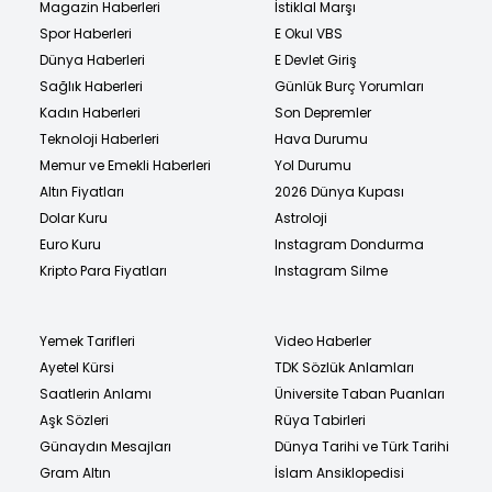
Magazin Haberleri
İstiklal Marşı
Spor Haberleri
E Okul VBS
Dünya Haberleri
E Devlet Giriş
Sağlık Haberleri
Günlük Burç Yorumları
Kadın Haberleri
Son Depremler
Teknoloji Haberleri
Hava Durumu
Memur ve Emekli Haberleri
Yol Durumu
Altın Fiyatları
2026 Dünya Kupası
Dolar Kuru
Astroloji
Euro Kuru
Instagram Dondurma
Kripto Para Fiyatları
Instagram Silme
Yemek Tarifleri
Video Haberler
Ayetel Kürsi
TDK Sözlük Anlamları
Saatlerin Anlamı
Üniversite Taban Puanları
Aşk Sözleri
Rüya Tabirleri
Günaydın Mesajları
Dünya Tarihi ve Türk Tarihi
Gram Altın
İslam Ansiklopedisi