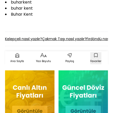
buharkent
buhar kent
Buhar Kent
Kelepçeli nasıl yazılır?
Çakmak Taşı nasıl yazılır?
Fırdöndü nasıl y
Ana Sayfa
Yazı Boyutu
Paylaş
Favoriler