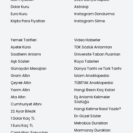
Dolar Kuru
Astroloji
Euro Kuru
Instagram Dondurma
Kripto Para Fiyatları
Instagram Silme
Yemek Tarifleri
Video Haberler
Ayetel Kürsi
TDK Sözlük Anlamları
Saatlerin Anlamı
Üniversite Taban Puanları
Aşk Sözleri
Rüya Tabirleri
Günaydın Mesajları
Dünya Tarihi ve Türk Tarihi
Gram Altın
İslam Ansiklopedisi
Çeyrek Altın
TÜBİTAK Ansiklopedisi
Yarım Altın
Hangi Besin Kaç Kalori
Ata Altın
Eş Anlamlı Kelimeler
Sözlüğü
Cumhuriyet Altını
Hangi Kelime Nasıl Yazılır?
22 Ayar Bilezik
En Güzel Sözler
1 Dolar Kaç TL
Metrobüs Durakları
1 Euro Kaç TL
Marmaray Durakları
Canlı Maç Sonuçları