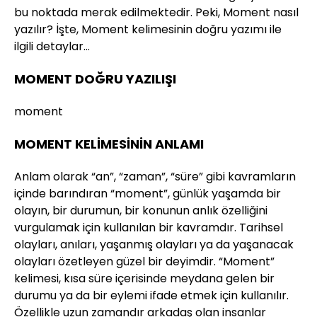
bu noktada merak edilmektedir. Peki, Moment nasıl
yazılır? İşte, Moment kelimesinin doğru yazımı ile
ilgili detaylar…
MOMENT DOĞRU YAZILIŞI
moment
MOMENT KELİMESİNİN ANLAMI
Anlam olarak “an”, “zaman”, “süre” gibi kavramların
içinde barındıran “moment”, günlük yaşamda bir
olayın, bir durumun, bir konunun anlık özelliğini
vurgulamak için kullanılan bir kavramdır. Tarihsel
olayları, anıları, yaşanmış olayları ya da yaşanacak
olayları özetleyen güzel bir deyimdir. “Moment”
kelimesi, kısa süre içerisinde meydana gelen bir
durumu ya da bir eylemi ifade etmek için kullanılır.
Özellikle uzun zamandır arkadaş olan insanlar