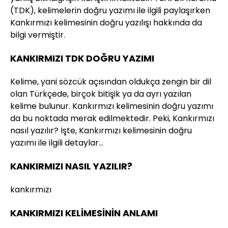
(TDK), kelimelerin doğru yazımı ile ilgili paylaşırken
Kankırmızı kelimesinin doğru yazılışı hakkında da
bilgi vermiştir.
KANKIRMIZI TDK DOĞRU YAZIMI
Kelime, yani sözcük açısından oldukça zengin bir dil
olan Türkçede, birçok bitişik ya da ayrı yazılan
kelime bulunur. Kankırmızı kelimesinin doğru yazımı
da bu noktada merak edilmektedir. Peki, Kankırmızı
nasıl yazılır? İşte, Kankırmızı kelimesinin doğru
yazımı ile ilgili detaylar…
KANKIRMIZI NASIL YAZILIR?
kankırmızı
KANKIRMIZI KELİMESİNİN ANLAMI