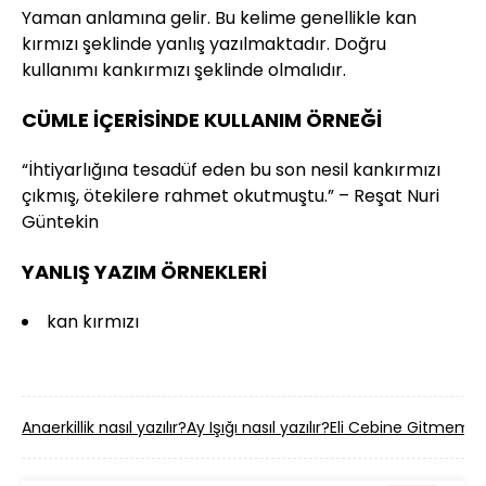
Yaman anlamına gelir. Bu kelime genellikle kan
kırmızı şeklinde yanlış yazılmaktadır. Doğru
kullanımı kankırmızı şeklinde olmalıdır.
CÜMLE İÇERİSİNDE KULLANIM ÖRNEĞİ
“İhtiyarlığına tesadüf eden bu son nesil kankırmızı
çıkmış, ötekilere rahmet okutmuştu.” – Reşat Nuri
Güntekin
YANLIŞ YAZIM ÖRNEKLERİ
kan kırmızı
Anaerkillik nasıl yazılır?
Ay Işığı nasıl yazılır?
Eli Cebine Gitmemek n