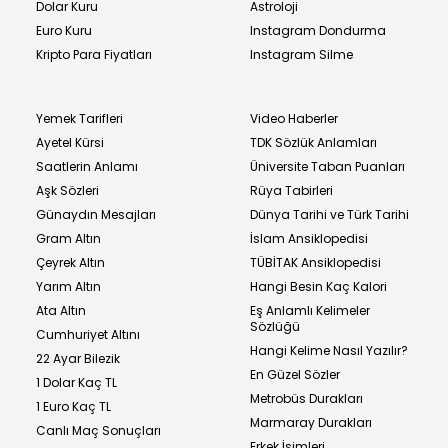
Dolar Kuru
Astroloji
Euro Kuru
Instagram Dondurma
Kripto Para Fiyatları
Instagram Silme
Yemek Tarifleri
Video Haberler
Ayetel Kürsi
TDK Sözlük Anlamları
Saatlerin Anlamı
Üniversite Taban Puanları
Aşk Sözleri
Rüya Tabirleri
Günaydın Mesajları
Dünya Tarihi ve Türk Tarihi
Gram Altın
İslam Ansiklopedisi
Çeyrek Altın
TÜBİTAK Ansiklopedisi
Yarım Altın
Hangi Besin Kaç Kalori
Ata Altın
Eş Anlamlı Kelimeler
Sözlüğü
Cumhuriyet Altını
Hangi Kelime Nasıl Yazılır?
22 Ayar Bilezik
En Güzel Sözler
1 Dolar Kaç TL
Metrobüs Durakları
1 Euro Kaç TL
Marmaray Durakları
Canlı Maç Sonuçları
Erkek İsimleri