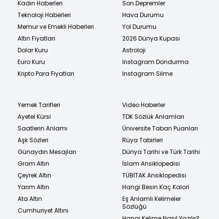
Kadın Haberleri
Son Depremler
Teknoloji Haberleri
Hava Durumu
Memur ve Emekli Haberleri
Yol Durumu
Altın Fiyatları
2026 Dünya Kupası
Dolar Kuru
Astroloji
Euro Kuru
Instagram Dondurma
Kripto Para Fiyatları
Instagram Silme
Yemek Tarifleri
Video Haberler
Ayetel Kürsi
TDK Sözlük Anlamları
Saatlerin Anlamı
Üniversite Taban Puanları
Aşk Sözleri
Rüya Tabirleri
Günaydın Mesajları
Dünya Tarihi ve Türk Tarihi
Gram Altın
İslam Ansiklopedisi
Çeyrek Altın
TÜBİTAK Ansiklopedisi
Yarım Altın
Hangi Besin Kaç Kalori
Ata Altın
Eş Anlamlı Kelimeler
Sözlüğü
Cumhuriyet Altını
Hangi Kelime Nasıl Yazılır?