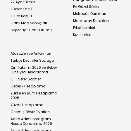
22 Ayar Bilezik
En Güzel Sözler
1 Dolar Kaç TL
Metrobüs Durakları
1 Euro Kaç TL
Marmaray Durakları
Canlı Maç Sonuçları
Erkek İsimleri
Süper Lig Puan Durumu
Kız İsimleri
Atasözleri ve Anlamları
Türkçe Deyimler Sözlüğü
Çin Takvimi 2026 ve Bebek
Cinsiyeti Hesaplama
İETT Sefer Saatleri
Gebelik Hesaplama
Yükselen Burç Hesaplama
2026
Yüzde Hesaplama
Geçmiş Döviz Fiyatları
Adım Adım Instagram
Hesap Dondurma 2026
Adım Adım Instagram