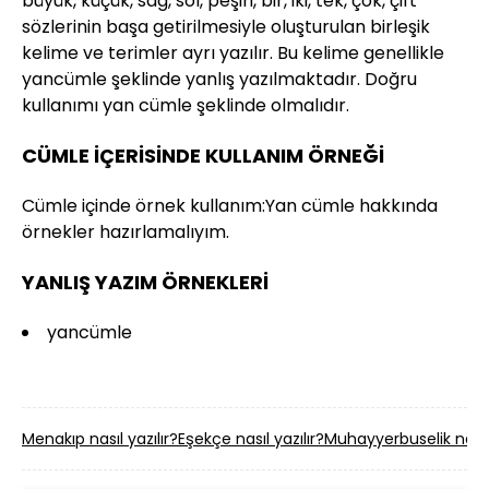
büyük, küçük, sağ, sol, peşin, bir, iki, tek, çok, çift
sözlerinin başa getirilmesiyle oluştu­rulan birleşik
kelime ve terimler ayrı yazılır. Bu kelime genellikle
yancümle şeklinde yanlış yazılmaktadır. Doğru
kullanımı yan cümle şeklinde olmalıdır.
CÜMLE İÇERİSİNDE KULLANIM ÖRNEĞİ
Cümle içinde örnek kullanım:Yan cümle hakkında
örnekler hazırlamalıyım.
YANLIŞ YAZIM ÖRNEKLERİ
yancümle
Menakıp nasıl yazılır?
Eşekçe nasıl yazılır?
Muhayyerbuselik nasıl 