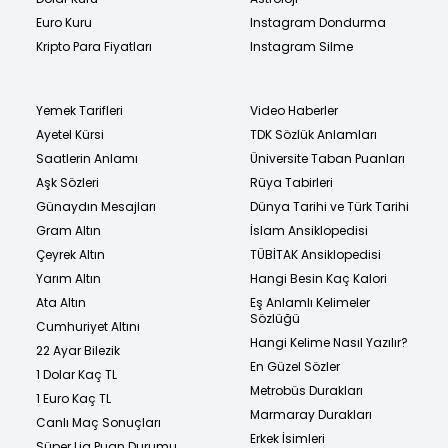
Euro Kuru
Instagram Dondurma
Kripto Para Fiyatları
Instagram Silme
Yemek Tarifleri
Video Haberler
Ayetel Kürsi
TDK Sözlük Anlamları
Saatlerin Anlamı
Üniversite Taban Puanları
Aşk Sözleri
Rüya Tabirleri
Günaydın Mesajları
Dünya Tarihi ve Türk Tarihi
Gram Altın
İslam Ansiklopedisi
Çeyrek Altın
TÜBİTAK Ansiklopedisi
Yarım Altın
Hangi Besin Kaç Kalori
Ata Altın
Eş Anlamlı Kelimeler
Sözlüğü
Cumhuriyet Altını
Hangi Kelime Nasıl Yazılır?
22 Ayar Bilezik
En Güzel Sözler
1 Dolar Kaç TL
Metrobüs Durakları
1 Euro Kaç TL
Marmaray Durakları
Canlı Maç Sonuçları
Erkek İsimleri
Süper Lig Puan Durumu