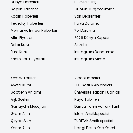
Dünya Haberleri
E Devlet Giriş
Sağlık Haberleri
Günlük Burç Yorumları
Kadın Haberleri
Son Depremler
Teknoloji Haberleri
Hava Durumu
Memur ve Emekli Haberleri
Yol Durumu
Altın Fiyatları
2026 Dünya Kupası
Dolar Kuru
Astroloji
Euro Kuru
Instagram Dondurma
Kripto Para Fiyatları
Instagram Silme
Yemek Tarifleri
Video Haberler
Ayetel Kürsi
TDK Sözlük Anlamları
Saatlerin Anlamı
Üniversite Taban Puanları
Aşk Sözleri
Rüya Tabirleri
Günaydın Mesajları
Dünya Tarihi ve Türk Tarihi
Gram Altın
İslam Ansiklopedisi
Çeyrek Altın
TÜBİTAK Ansiklopedisi
Yarım Altın
Hangi Besin Kaç Kalori