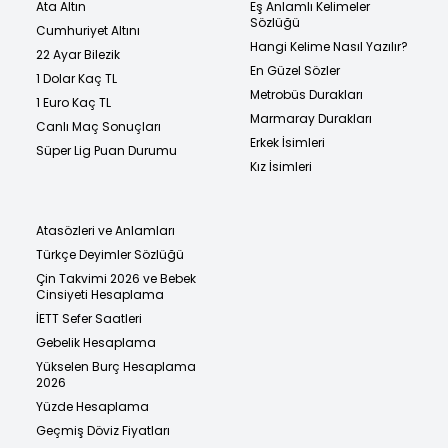
Ata Altın
Eş Anlamlı Kelimeler
Sözlüğü
Cumhuriyet Altını
Hangi Kelime Nasıl Yazılır?
22 Ayar Bilezik
En Güzel Sözler
1 Dolar Kaç TL
Metrobüs Durakları
1 Euro Kaç TL
Marmaray Durakları
Canlı Maç Sonuçları
Erkek İsimleri
Süper Lig Puan Durumu
Kız İsimleri
Atasözleri ve Anlamları
Türkçe Deyimler Sözlüğü
Çin Takvimi 2026 ve Bebek
Cinsiyeti Hesaplama
İETT Sefer Saatleri
Gebelik Hesaplama
Yükselen Burç Hesaplama
2026
Yüzde Hesaplama
Geçmiş Döviz Fiyatları