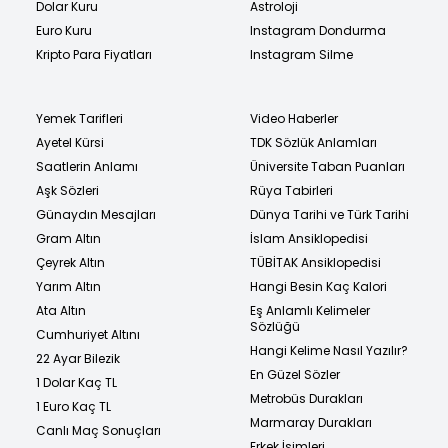
Dolar Kuru
Astroloji
Euro Kuru
Instagram Dondurma
Kripto Para Fiyatları
Instagram Silme
Yemek Tarifleri
Video Haberler
Ayetel Kürsi
TDK Sözlük Anlamları
Saatlerin Anlamı
Üniversite Taban Puanları
Aşk Sözleri
Rüya Tabirleri
Günaydın Mesajları
Dünya Tarihi ve Türk Tarihi
Gram Altın
İslam Ansiklopedisi
Çeyrek Altın
TÜBİTAK Ansiklopedisi
Yarım Altın
Hangi Besin Kaç Kalori
Ata Altın
Eş Anlamlı Kelimeler
Sözlüğü
Cumhuriyet Altını
Hangi Kelime Nasıl Yazılır?
22 Ayar Bilezik
En Güzel Sözler
1 Dolar Kaç TL
Metrobüs Durakları
1 Euro Kaç TL
Marmaray Durakları
Canlı Maç Sonuçları
Erkek İsimleri