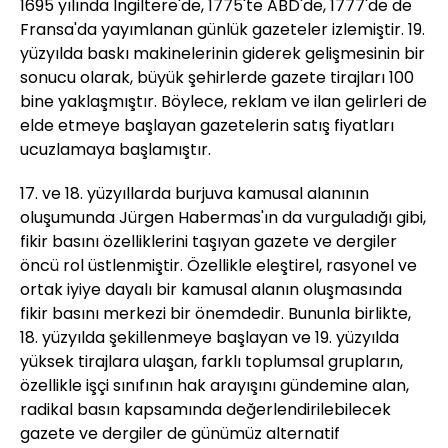
1695 yılında İngiltere'de, 1775'te ABD'de, 1777'de de
Fransa'da yayımlanan günlük gazeteler izlemiştir. 19.
yüzyılda baskı makinelerinin giderek gelişmesinin bir
sonucu olarak, büyük şehirlerde gazete tirajları 100
bine yaklaşmıştır. Böylece, reklam ve ilan gelirleri de
elde etmeye başlayan gazetelerin satış fiyatları
ucuzlamaya başlamıştır.
17. ve 18. yüzyıllarda burjuva kamusal alanının
oluşumunda Jürgen Habermas'ın da vurguladığı gibi,
fikir basını özelliklerini taşıyan gazete ve dergiler
öncü rol üstlenmiştir. Özellikle eleştirel, rasyonel ve
ortak iyiye dayalı bir kamusal alanın oluşmasında
fikir basını merkezi bir önemdedir. Bununla birlikte,
18. yüzyılda şekillenmeye başlayan ve 19. yüzyılda
yüksek tirajlara ulaşan, farklı toplumsal grupların,
özellikle işçi sınıfının hak arayışını gündemine alan,
radikal basın kapsamında değerlendirilebilecek
gazete ve dergiler de günümüz alternatif