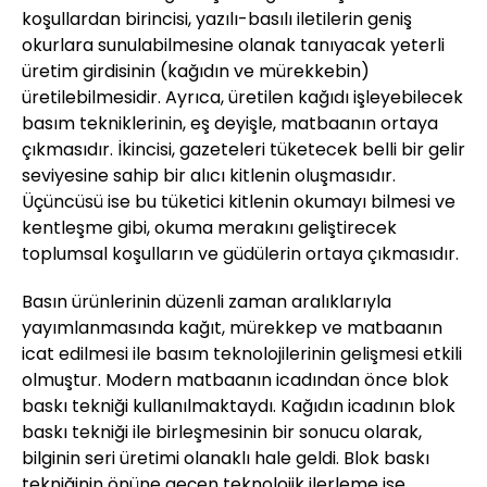
koşullardan birincisi, yazılı-basılı iletilerin geniş
okurlara sunulabilmesine olanak tanıyacak yeterli
üretim girdisinin (kağıdın ve mürekkebin)
üretilebilmesidir. Ayrıca, üretilen kağıdı işleyebilecek
basım tekniklerinin, eş deyişle, matbaanın ortaya
çıkmasıdır. İkincisi, gazeteleri tüketecek belli bir gelir
seviyesine sahip bir alıcı kitlenin oluşmasıdır.
Üçüncüsü ise bu tüketici kitlenin okumayı bilmesi ve
kentleşme gibi, okuma merakını geliştirecek
toplumsal koşulların ve güdülerin ortaya çıkmasıdır.
Basın ürünlerinin düzenli zaman aralıklarıyla
yayımlanmasında kağıt, mürekkep ve matbaanın
icat edilmesi ile basım teknolojilerinin gelişmesi etkili
olmuştur. Modern matbaanın icadından önce blok
baskı tekniği kullanılmaktaydı. Kağıdın icadının blok
baskı tekniği ile birleşmesinin bir sonucu olarak,
bilginin seri üretimi olanaklı hale geldi. Blok baskı
tekniğinin önüne geçen teknolojik ilerleme ise