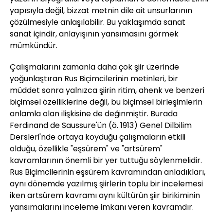
yapısıyla değil, bizzat metnin dile ait unsurlarının
çözülmesiyle anlaşılabilir. Bu yaklaşımda sanat
sanat içindir, anlayışının yansımasını görmek
mümkündür.
Çalışmalarını zamanla daha çok şiir üzerinde
yoğunlaştıran Rus Biçimcilerinin metinleri, bir
müddet sonra yalnızca şiirin ritim, ahenk ve benzeri
biçimsel özelliklerine değil, bu biçimsel birleşimlerin
anlamla olan ilişkisine de değinmiştir. Burada
Ferdinand de Saussure'ün (ö. 1913) Genel Dilbilim
Dersleri'nde ortaya koyduğu çalışmaların etkili
olduğu, özellikle "eşsürem" ve "artsürem"
kavramlarının önemli bir yer tuttuğu söylenmelidir.
Rus Biçimcilerinin eşsürem kavramından anladıkları,
aynı dönemde yazılmış şiirlerin toplu bir incelemesi
iken artsürem kavramı aynı kültürün şiir birikiminin
yansımalarını inceleme imkanı veren kavramdır.