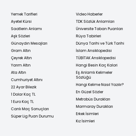
Yemek Tarifleri
Video Haberler
Ayetel Kürsi
TDK Sözlük Anlamları
Saatlerin Anlamı
Üniversite Taban Puanları
Aşk Sözleri
Rüya Tabirleri
Günaydın Mesajları
Dünya Tarihi ve Türk Tarihi
Gram Altın
İslam Ansiklopedisi
Çeyrek Altın
TÜBİTAK Ansiklopedisi
Yarım Altın
Hangi Besin Kaç Kalori
Ata Altın
Eş Anlamlı Kelimeler
Sözlüğü
Cumhuriyet Altını
Hangi Kelime Nasıl Yazılır?
22 Ayar Bilezik
En Güzel Sözler
1 Dolar Kaç TL
Metrobüs Durakları
1 Euro Kaç TL
Marmaray Durakları
Canlı Maç Sonuçları
Erkek İsimleri
Süper Lig Puan Durumu
Kız İsimleri