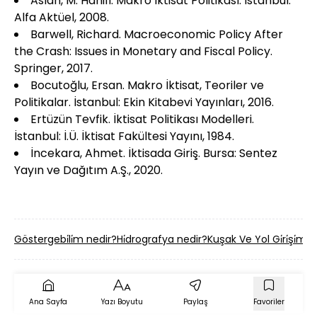
Aslan, M. Hanifi. Makro İktisat Politikası. İstanbul:
Alfa Aktüel, 2008.
Barwell, Richard. Macroeconomic Policy After
the Crash: Issues in Monetary and Fiscal Policy.
Springer, 2017.
Bocutoğlu, Ersan. Makro İktisat, Teoriler ve
Politikalar. İstanbul: Ekin Kitabevi Yayınları, 2016.
Ertüzün Tevfik. İktisat Politikası Modelleri.
İstanbul: İ.Ü. İktisat Fakültesi Yayını, 1984.
İncekara, Ahmet. İktisada Giriş. Bursa: Sentez
Yayın ve Dağıtım A.Ş., 2020.
Göstergebi̇li̇m nedir?
Hi̇drografya nedir?
Kuşak Ve Yol Gi̇ri̇şi̇mi̇ 
Ana Sayfa
Yazı Boyutu
Paylaş
Favoriler