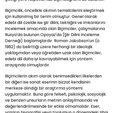
Biçimcilik, öncelikle akımın temsilcilerini eleştirmek
için kullanılmış bir terim olmuştur. Genel olarak
edebi dili özelde ise şiir dilini, tekniğini ve imkanlarını
incelemek amacında olan Biçimciler, çalışmalarına
Rusya'da bulunan Opoyaz'da (Şiir Dilini İnceleme
Derneği) başlamışlardır. Roman Jakobson'un (ö.
1982) da belirttiği üzere herhangi bir ideolojik
yaklaşımdan veya öğretiden uzak olan Biçimciler,
edebi dili daha iyi kavrayabilmek için yöntem
arayışında olmuşlardır.
Biçimcilerin akım olarak benimsedikleri ilkelerden
bir diğeri ise sanat eserinin bizzat kendisinin
merkeze alındığı bir araştırma yöntemi
uygulamaktır. Buna göre felsefi, psikolojik, sosyolojik
ve benzeri unsurların metnin anlaşılmasında ve
değerlendirilmesinde bir etkisi olmamalıdır. Eser,
yazarın biyografisi veya toplumun o dönemdeki zihni