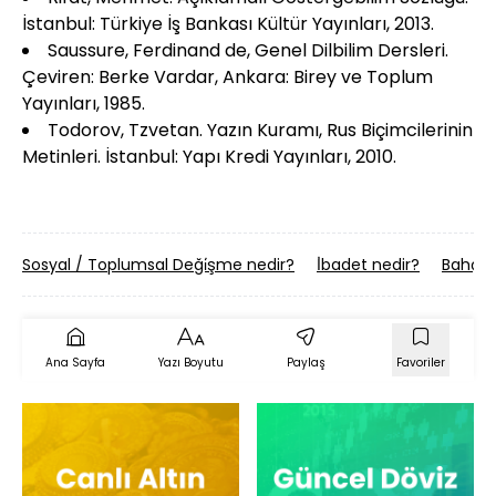
İstanbul: Türkiye İş Bankası Kültür Yayınları, 2013.
Saussure, Ferdinand de, Genel Dilbilim Dersleri.
Çeviren: Berke Vardar, Ankara: Birey ve Toplum
Yayınları, 1985.
Todorov, Tzvetan. Yazın Kuramı, Rus Biçimcilerinin
Metinleri. İstanbul: Yapı Kredi Yayınları, 2010.
Sosyal / Toplumsal Deği̇şme nedir?
İ̇badet nedir?
Bahçeci̇
Ana Sayfa
Yazı Boyutu
Paylaş
Favoriler