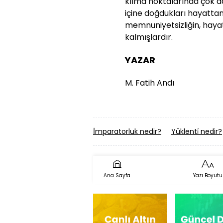
kılma noktalarında çok da
içine doğdukları hayatta
memnuniyetsizliğin, hayat
kalmışlardır.
YAZAR
M. Fatih Andı
İ̇mparatorluk nedir?
Yüklenti̇ nedir?
Ana Sayfa
Yazı Boyutu