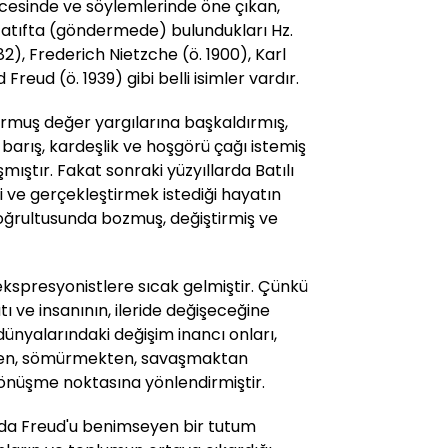
ncesinde ve söylemlerinde öne çıkan,
e atıfta (göndermede) bulundukları Hz.
82), Frederich Nietzche (ö. 1900), Karl
reud (ö. 1939) gibi belli isimler vardır.
turmuş değer yargılarına başkaldırmış,
i, barış, kardeşlik ve hoşgörü çağı istemiş
ıştır. Fakat sonraki yüzyıllarda Batılı
i ve gerçekleştirmek istediği hayatın
 doğrultusunda bozmuş, değiştirmiş ve
 ekspresyonistlere sıcak gelmiştir. Çünkü
atı ve insanının, ileride değişeceğine
dünyalarındaki değişim inancı onları,
en, sömürmekten, savaşmaktan
önüşme noktasına yönlendirmiştir.
da Freud'u benimseyen bir tutum