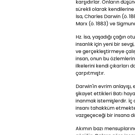
karşıdırlar. Onların düşü
sürekli olarak kendilerin
İsa, Charles Darwin (ö. 18
Marx (ö. 1883) ve Sigmund F
Hz. İsa, yaşadığı çağın o
insanlık için yeni bir sevg
ve gerçekleştirmeye çalışm
insan, onun bu özlemlerin
ilkelerini kendi çıkarları
çarpıtmıştır.
Darwin'in evrim anlayışı,
şikayet ettikleri Batı hay
inanmak istemişlerdir. İç 
insanı tahakküm etmekt
vazgeçeceği bir insana d
Akımın bazı mensupların