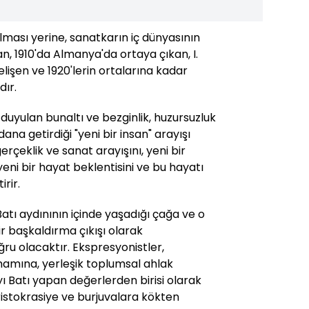
ılması yerine, sanatkarın iç dünyasının
, 1910'da Almanya'da ortaya çıkan, I.
lişen ve 1920'lerin ortalarına kadar
dır.
uyulan bunaltı ve bezginlik, huzursuzluk
ana getirdiği "yeni bir insan" arayışı
gerçeklik ve sanat arayışını, yeni bir
eni bir hayat beklentisini ve bu hayatı
rir.
atı aydınının içinde yaşadığı çağa ve o
ir başkaldırma çıkışı olarak
u olacaktır. Ekspresyonistler,
amına, yerleşik toplumsal ahlak
'yı Batı yapan değerlerden birisi olarak
 aristokrasiye ve burjuvalara kökten