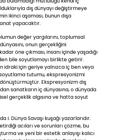
ada bulamadığı mutluluğu kendi iç
duklarıyla dış dünyayı değiştirmeye
emin ikinci aşaması, bunun dışa
sanat yapacaktır.
plumun değer yargılarını, toplumsal
ç dünyasını, onun gerçekliğini
kadar öne çıkması, insanı içinde yaşadığı
 bile soyutlamayı birlikte getirir.
 idraki için geriye yalnızca iç ben veya
ve soyutlama tutumu, ekspresyonizmi
a dönüştürmüştür. Ekspresyonizm dış
dan sanatkarın iç dünyasına, o dünyada
isel gerçeklik algısına ve hatta soyut
da I. Dünya Savaşı kuşağı yazarlarıdır.
tirdiği acıları ve sorunları çözme, bu
şturma ve yeni bir estetik anlayışı kalıcı