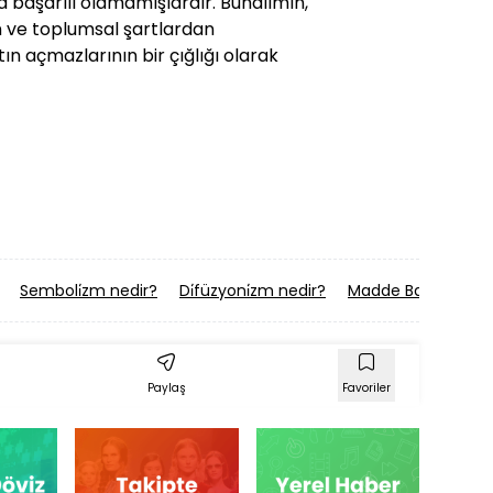
 başarılı olamamışlardır. Bunalımın,
n ve toplumsal şartlardan
ın açmazlarının bir çığlığı olarak
Semboli̇zm nedir?
Di̇füzyoni̇zm nedir?
Madde Bağimliliği 
Paylaş
Favoriler