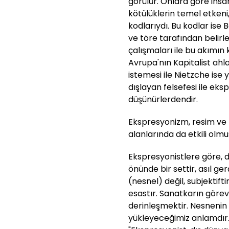
görülür. Onlara göre insa
kötülüklerin temel etkeni,
kodlarıydı. Bu kodlar ise 
ve töre tarafından belirle
çalışmaları ile bu akımın 
Avrupa'nın Kapitalist ahl
istemesi ile Nietzche ise 
dışlayan felsefesi ile eks
düşünürlerdendir.
Ekspresyonizm, resim ve h
alanlarında da etkili olmu
Ekspresyonistlere göre, d
önünde bir settir, asıl ger
(nesnel) değil, subjektifti
esastır. Sanatkarın görev
derinleşmektir. Nesnenin
yükleyeceğimiz anlamdır.