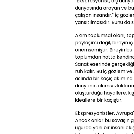
"Ekspresyonist, dış düny
dünyasında arayan ve bul
çalışan insandır." İç gözl
yansıtılmasıdır. Bunu da 
Akım toplumsal olanı, to
paylaşımı değil, bireyin i
önemsemiştir. Bireyin bu 
toplumdan hatta kendinden
Sanat eserinde gerçekliğin
ruh kalır. Bu iç gözlem 
aslında bir kaçış akımın
dünyanın olumsuzlukların
oluşturduğu hayallere, kiş
ideallere bir kaçıştır.
Ekspresyonistler, Avrupa'
Ancak onlar bu savaşın ge
uğurda yeni bir insanı olu