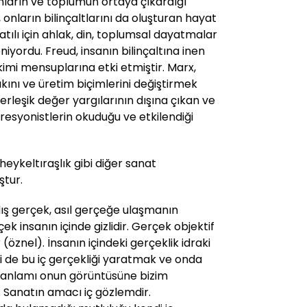
nların ve toplumun ortaya çıkardığı
 onların bilinçaltlarını da oluşturan hayat
Batılı için ahlak, din, toplumsal dayatmalar
niyordu. Freud, insanın bilinçaltına inen
kimi mensuplarına etki etmiştir. Marx,
akını ve üretim biçimlerini değiştirmek
yerleşik değer yargılarının dışına çıkan ve
presyonistlerin okuduğu ve etkilendiği
eykeltıraşlık gibi diğer sanat
ştur.
ış gerçek, asıl gerçeğe ulaşmanın
çek insanın içinde gizlidir. Gerçek objektif
r (öznel). İnsanın içindeki gerçeklik idraki
i de bu iç gerçekliği yaratmak ve onda
 anlamı onun görüntüsüne bizim
 Sanatın amacı iç gözlemdir.