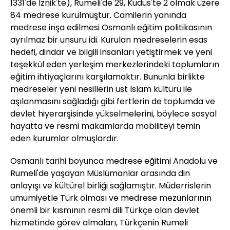
1331'de İznik'te), Rumeli'de 29, Kudüs'te 2 olmak üzere
84 medrese kurulmuştur. Camilerin yanında
medrese inşa edilmesi Osmanlı eğitim politikasının
ayrılmaz bir unsuru idi. Kurulan medreselerin esas
hedefi, dindar ve bilgili insanları yetiştirmek ve yeni
teşekkül eden yerleşim merkezlerindeki toplumların
eğitim ihtiyaçlarını karşılamaktır. Bununla birlikte
medreseler yeni nesillerin üst İslam kültürü ile
aşılanmasını sağladığı gibi fertlerin de toplumda ve
devlet hiyerarşisinde yükselmelerini, böylece sosyal
hayatta ve resmi makamlarda mobiliteyi temin
eden kurumlar olmuşlardır.
Osmanlı tarihi boyunca medrese eğitimi Anadolu ve
Rumeli'de yaşayan Müslümanlar arasında din
anlayışı ve kültürel birliği sağlamıştır. Müderrislerin
umumiyetle Türk olması ve medrese mezunlarının
önemli bir kısmının resmi dili Türkçe olan devlet
hizmetinde görev almaları, Türkçenin Rumeli