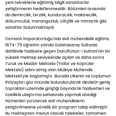
yeni tekniklerle eğitilmiş bilgili sanatkarlar
yetiştirmenin hedeflenmesidir. Bölümleri arasında
da demircilik, terzilik, kunduracılık, makinecilik,
dökümcülük, marangozluk, ciltçilik ve mimarlık gibi
sanatlar bulunmaktaydı.
Osmanlı İmparatorluğu'nda sivil mühendislik eğitimi,
1874-75 öğretim yılında Galatasaray Sultanisi
dahilinde faaliyete geçen Darülfünun-ı Sultani'nin bir
yüksek mektep seviyesinde açılan ve daha sonra
Turuk ve Maabir Mektebi (Yollar ve Köprüler
Mektebi) adını almış olan Mülkiye Mühendis
Mektebi'yle başlamıştır. Burada ülkenin ve toplumun
ihtiyaçları göz önünde bulundurularak devletin geniş
toprakları üzerinde giriştiği bayındırlık faaliyetleri ve
özellikle ulaştırma sahasında yapmak istediği
hizmetleri yürütecek sivil mühendislerin
yetiştirilmesine yönelik bir program takip edilmiştir.
Bu mektepten mezun olacak talebeler, tamamen