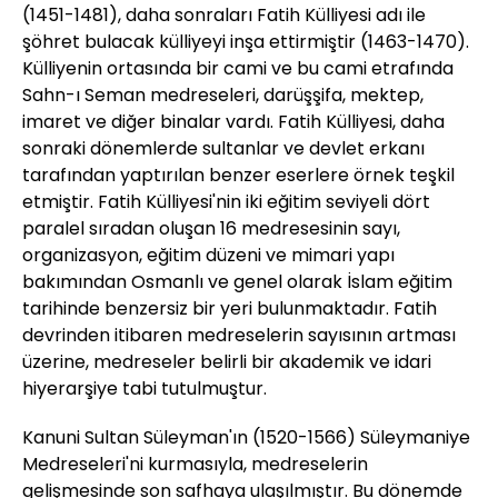
(1451-1481), daha sonraları Fatih Külliyesi adı ile
şöhret bulacak külliyeyi inşa ettirmiştir (1463-1470).
Külliyenin ortasında bir cami ve bu cami etrafında
Sahn-ı Seman medreseleri, darüşşifa, mektep,
imaret ve diğer binalar vardı. Fatih Külliyesi, daha
sonraki dönemlerde sultanlar ve devlet erkanı
tarafından yaptırılan benzer eserlere örnek teşkil
etmiştir. Fatih Külliyesi'nin iki eğitim seviyeli dört
paralel sıradan oluşan 16 medresesinin sayı,
organizasyon, eğitim düzeni ve mimari yapı
bakımından Osmanlı ve genel olarak İslam eğitim
tarihinde benzersiz bir yeri bulunmaktadır. Fatih
devrinden itibaren medreselerin sayısının artması
üzerine, medreseler belirli bir akademik ve idari
hiyerarşiye tabi tutulmuştur.
Kanuni Sultan Süleyman'ın (1520-1566) Süleymaniye
Medreseleri'ni kurmasıyla, medreselerin
gelişmesinde son safhaya ulaşılmıştır. Bu dönemde