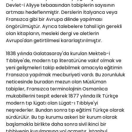
Devlet-i Aliyye tebaasından tabiplerin sayısının
artması hedeflenmiştir. Derslerin İtalyanca veya
Fransızca gibi bir Avrupa dilinde yapılması
öngörülmüştür. Ayrıca talebelere tahsil için gerekli
olan kitapların, mesleki dergi ve aletlerin
Avrupa'dan getirtilmesi kararlaştırılmıştır.
1838 yılında Galatasaray'da kurulan Mekteb-i
Tıbbiye'de, modern tıp literatürüne vakıf olmak ve
yeni gelişmeleri takip edebilmek amacıyla eğitimin
Fransızca yapılmak mecburiyeti vardı. Bu zorunluluk
neticesinde buradan mezun olan Müslüman
tabipler, Fransızca terminolojinin Osmanlıca
mukabillerini tespit ederek 1877 yılında ilk Türkçe
modern tıp lügatı olan Lügat-ı Tıbbiye'yi
neşrederler. Bundan sonra tıp eğitimi Türkçe olarak
sürdürülür. Bu tıp kurumu askeri bir kurum olarak
başlamakla birlikte daha sonra sivil ikinci bir
tıbbiyenin kurulmasına yol açmıştır. İstanbul