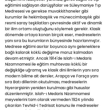
eğitimini sağlayan darüşşifalar ve Süleymaniye Tıp
Medresesi ve gerekse muvakkithaneler gibi
kurumlar ile hekimbaşılık ve müneccimbaşılık gibi
resmi saray teşkilatları çevresinde aktif ve dinamik
bir ilim ortamı oluştuğunu söylemek gerekir. Klasik
dönemde ortaya konan birçok eser, medreselerin
yanı sıra bu kurumların bünyesinde hazırlanmıştır.
Medrese eğitimi asırlar boyunca aynı geleneklere
bağlı kalarak köklü değişime maruz kalmadan
devam etmiştir. Ancak 1914'de Islah-ı Medaris
Nizamnamesi ile eğitim muhtevası köklü bir
değişikliğe uğramış ve klasik dini ilimlerin yanı sıra
modern bilime ait dersler, Arapça ve Farsça yanı
sıra Batı dillerinin okutulması, medreselerin
hiyerarşisinin yeniden kurulması gibi hususlar
düzenlenmiştir. Islah-ı Medaris Nizamnamesi
meyvelerini tam olarak vermeden 1924 yılında
çıkarılan Tevhid-i Tedrisat kanunu ile medreseler