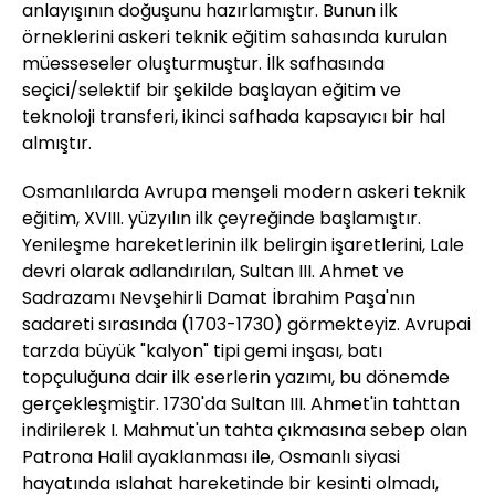
anlayışının doğuşunu hazırlamıştır. Bunun ilk
örneklerini askeri teknik eğitim sahasında kurulan
müesseseler oluşturmuştur. İlk safhasında
seçici/selektif bir şekilde başlayan eğitim ve
teknoloji transferi, ikinci safhada kapsayıcı bir hal
almıştır.
Osmanlılarda Avrupa menşeli modern askeri teknik
eğitim, XVIII. yüzyılın ilk çeyreğinde başlamıştır.
Yenileşme hareketlerinin ilk belirgin işaretlerini, Lale
devri olarak adlandırılan, Sultan III. Ahmet ve
Sadrazamı Nevşehirli Damat İbrahim Paşa'nın
sadareti sırasında (1703-1730) görmekteyiz. Avrupai
tarzda büyük "kalyon" tipi gemi inşası, batı
topçuluğuna dair ilk eserlerin yazımı, bu dönemde
gerçekleşmiştir. 1730'da Sultan III. Ahmet'in tahttan
indirilerek I. Mahmut'un tahta çıkmasına sebep olan
Patrona Halil ayaklanması ile, Osmanlı siyasi
hayatında ıslahat hareketinde bir kesinti olmadı,