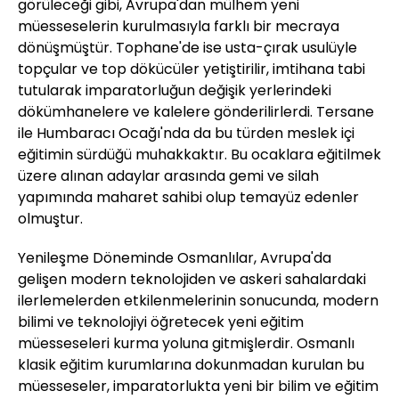
görüleceği gibi, Avrupa'dan mülhem yeni
müesseselerin kurulmasıyla farklı bir mecraya
dönüşmüştür. Tophane'de ise usta-çırak usulüyle
topçular ve top dökücüler yetiştirilir, imtihana tabi
tutularak imparatorluğun değişik yerlerindeki
dökümhanelere ve kalelere gönderilirlerdi. Tersane
ile Humbaracı Ocağı'nda da bu türden meslek içi
eğitimin sürdüğü muhakkaktır. Bu ocaklara eğitilmek
üzere alınan adaylar arasında gemi ve silah
yapımında maharet sahibi olup temayüz edenler
olmuştur.
Yenileşme Döneminde Osmanlılar, Avrupa'da
gelişen modern teknolojiden ve askeri sahalardaki
ilerlemelerden etkilenmelerinin sonucunda, modern
bilimi ve teknolojiyi öğretecek yeni eğitim
müesseseleri kurma yoluna gitmişlerdir. Osmanlı
klasik eğitim kurumlarına dokunmadan kurulan bu
müesseseler, imparatorlukta yeni bir bilim ve eğitim