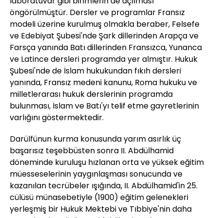
laboratuvar gibi birimlerin de açılması
öngörülmüştür. Dersler ve programlar Fransız
modeli üzerine kurulmuş olmakla beraber, Felsefe
ve Edebiyat Şubesi'nde Şark dillerinden Arapça ve
Farsça yanında Batı dillerinden Fransızca, Yunanca
ve Latince dersleri programda yer almıştır. Hukuk
Şubesi'nde de İslam hukukundan fıkıh dersleri
yanında, Fransız medeni kanunu, Roma hukuku ve
milletlerarası hukuk derslerinin programda
bulunması, İslam ve Batı'yı telif etme gayretlerinin
varlığını göstermektedir.
Darülfünun kurma konusunda yarım asırlık üç
başarısız teşebbüsten sonra II. Abdülhamid
döneminde kuruluşu hızlanan orta ve yüksek eğitim
müesseselerinin yaygınlaşması sonucunda ve
kazanılan tecrübeler ışığında, II. Abdülhamid'in 25.
cülüsü münasebetiyle (1900) eğitim gelenekleri
yerleşmiş bir Hukuk Mektebi ve Tıbbiye'nin daha