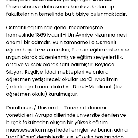
Üniversitesi ve daha sonra kurulacak olan tıp
fakültelerinin temelinde bu tıbbiye bulunmaktadır.
Osmanlı eğitiminde genel modernleşme
hamlesinde 1869 Maarif-i UmÃ»miye Nizamnamesi
önemli bir adımdır. Bu nizamname ile Osmanlı
eğitim hayatı ve kurumları, Fransız eğitim sistemine
uygun olarak düzenlenmiş ve eğitim seviyeleri ilk,
orta ve yüksek olarak tarif edilmiştir. Böylece
Sıbyan, Rüşdiye, İdadi mektepleri ve onlara
öğretmen yetiştirecek okullar Darül-Muallimin
(erkek öğretmen okulu) ve Darül-Muallimat (kız
öğretmen okulu) kurulmuştur.
Darülfünun / Üniversite: Tanzimat dönemi
yöneticileri, Avrupa dillerinde üniversite denilen ve
birçok fakülteden oluşan bir yüksek eğitim
müessesesi kurmayı hedeflemişler ve bunun adına
"Darülfünun" demişlerdir. XIX. yüzyılın başlarından