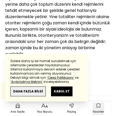
yerine daha çok toplum düzenini kendi rejimlerini
tehdit etmeyecek bir şekilde genel hatlarıyla
düzenlemekle yetinir. Yine totaliter rejimlerin aksine
otoriter rejimlerin çoğu zaman kendi içinde bütünlük
içeren, kapsamlı bir siyasi ideolojisi de bulunmaz.
Bununla birlikte, otoriteryanizm ve totaliterizm
arasındaki sınır her zaman çok da belirgin değildir;
zaman içinde bu iki yönetim anlayışı birbirine
evrilebilir.
Sizlere daha iyi bir hizmet sunabilmek için
YAZAR
sitemizde çerezlerden faydalanıyoruz.
Sitemizi kullanmaya devam ederek çerezleri
Powered by
Translate
kullanmamıza izin vermiş oluyorsunuz.
Gül Kurtoğlu Eskişar
Detaylı bilgi almak için
‘Çerez Politikasını’
ve
‘Aydınlatma Metnini’
inceleyebilirsiniz.
Bu çeviride
Google Translete
kullanılmıştır.
Anlam ve çeviri hatalarından
haberturk.com
DAHA FAZLA BİLGİ
KABUL ET
sorumlu değildir.
Oli̇garşi̇ nedir?
Anlambi̇li̇m nedir?
Büyü nedir?
Mani̇hei̇zm nedir?
Ana Sayfa
Yazı Boyutu
Paylaş
Favoriler