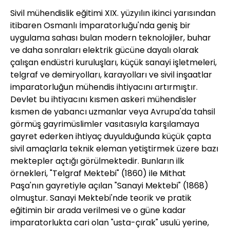
Sivil mühendislik eğitimi XIX. yüzyılın ikinci yarısından
itibaren Osmanlı İmparatorluğu'nda geniş bir
uygulama sahası bulan modern teknolojiler, buhar
ve daha sonraları elektrik gücüne dayalı olarak
çalışan endüstri kuruluşları, küçük sanayi işletmeleri,
telgraf ve demiryolları, karayolları ve sivil inşaatlar
imparatorluğun mühendis ihtiyacını artırmıştır.
Devlet bu ihtiyacını kısmen askeri mühendisler
kısmen de yabancı uzmanlar veya Avrupa'da tahsil
görmüş gayrimüslimler vasıtasıyla karşılamaya
gayret ederken ihtiyaç duyulduğunda küçük çapta
sivil amaçlarla teknik eleman yetiştirmek üzere bazı
mektepler açtığı görülmektedir. Bunların ilk
örnekleri, "Telgraf Mektebi" (1860) ile Mithat
Paşa'nın gayretiyle açılan "Sanayi Mektebi" (1868)
olmuştur. Sanayi Mektebi'nde teorik ve pratik
eğitimin bir arada verilmesi ve o güne kadar
imparatorlukta cari olan "usta-çırak" usulü yerine,