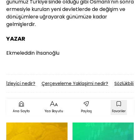
günümüz Türkiye'sinde olduğu gibi Osmanlı'nın sonra
ermesiyle kurulan yeni devletlerde de değişim ve
dönüşümlere uğrayarak günümüze kadar
gelmişlerdir.
YAZAR
Ekmeleddin İhsanoğlu
İ̇zleyi̇ci̇ nedir?
Çerçeveleme Yaklaşimi nedir?
Sözlükbi̇li̇m
Ana Sayfa
Yazı Boyutu
Paylaş
Favoriler