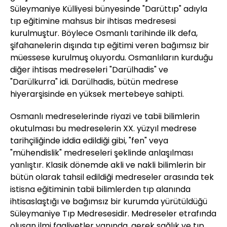
Süleymaniye Külliyesi bünyesinde "Darüttıp" adıyla
tıp eğitimine mahsus bir ihtisas medresesi
kurulmuştur. Böylece Osmanlı tarihinde ilk defa,
şifahanelerin dışında tıp eğitimi veren bağımsız bir
müessese kurulmuş oluyordu. Osmanlıların kurduğu
diğer ihtisas medreseleri "Darülhadis" ve
"Darülkurra" idi. Darülhadis, bütün medrese
hiyerarşisinde en yüksek mertebeye sahipti.
Osmanlı medreselerinde riyazi ve tabii bilimlerin
okutulması bu medreselerin XX. yüzyıl medrese
tarihçiliğinde iddia edildiği gibi, "fen" veya
"mühendislik" medreseleri şeklinde anlaşılması
yanlıştır. Klasik dönemde akli ve nakli bilimlerin bir
bütün olarak tahsil edildiği medreseler arasında tek
istisna eğitiminin tabii bilimlerden tıp alanında
ihtisaslaştığı ve bağımsız bir kurumda yürütüldüğü
Süleymaniye Tıp Medresesidir. Medreseler etrafında
oluşan ilmi faaliyetler yanında, gerek sağlık ve tıp