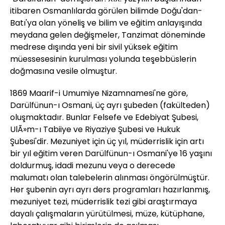
itibaren Osmanlılarda görülen bilimde Doğu'dan-
Batı'ya olan yöneliş ve bilim ve eğitim anlayışında
meydana gelen değişmeler, Tanzimat döneminde
medrese dışında yeni bir sivil yüksek eğitim
müessesesinin kurulması yolunda teşebbüslerin
doğmasına vesile olmuştur.
1869 Maarif-i Umumiye Nizamnamesi'ne göre,
Darülfünun-ı Osmani, üç ayrı şubeden (fakülteden)
oluşmaktadır. Bunlar Felsefe ve Edebiyat Şubesi,
UlÃ»m-ı Tabiiye ve Riyaziye Şubesi ve Hukuk
Şubesi'dir. Mezuniyet için üç yıl, müderrislik için artı
bir yıl eğitim veren Darülfünun-ı Osmani'ye 16 yaşını
doldurmuş, idadi mezunu veya o derecede
malumatı olan talebelerin alınması öngörülmüştür.
Her şubenin ayrı ayrı ders programları hazırlanmış,
mezuniyet tezi, müderrislik tezi gibi araştırmaya
dayalı çalışmaların yürütülmesi, müze, kütüphane,