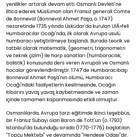
yenilikler artarak devam etti. Osmanlı Devleti'ne
iltica ederek Müslüman olan Fransız generali Comte
de Bonneval (Bonneval Ahmet Paşa, ö. 1747)
nezaretinde 1735 yılında Üsküdar'da kurulan UlÃ»feli
Humbaracılar Ocağı'nda, ilk olarak Avrupa usulü
humbaracı yetiştirilmeye başlandı. Burada teorik ve
tatbiki olarak matematik, (geometri, trigonometri
ve teknik çizim) ile harp sanatları (humbaracılık,
balistik) konusunda ders veren Avrupalı ve Osmanlı
hocalar görevlendirilmiştir. 1747'de Humbaracıbaşı
Bonneval Ahmet Paşa'nın ölümü, Humbaracı
Ocağı'ndaki faaliyetlerin kesilmesinde, Ocağın
itibarını yavaş yavaş kaybetmesinde ve zaman
içinde tamamen kapanmasında etkili olmuştur.
Osmanlılarda, Avrupa tarzı eğitimde ikinci teşebbüs,
bir Fransız Subayı olan Baron de Tott'un (ö. 1793)
İstanbul'da bulunduğu sırada (1770-1776) başlatılan
"Topçu Mektebi" ve devamında "Hendese Odası"dır.