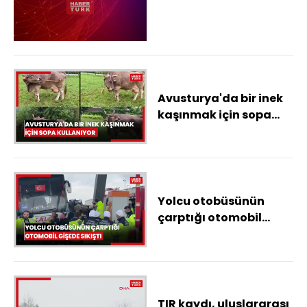
Avusturya'da bir inek
kaşınmak için sopa
kullanıyor
Yolcu otobüsünün
çarptığı otomobil
gişede sıkıştı
TIR kaydı, uluslararası