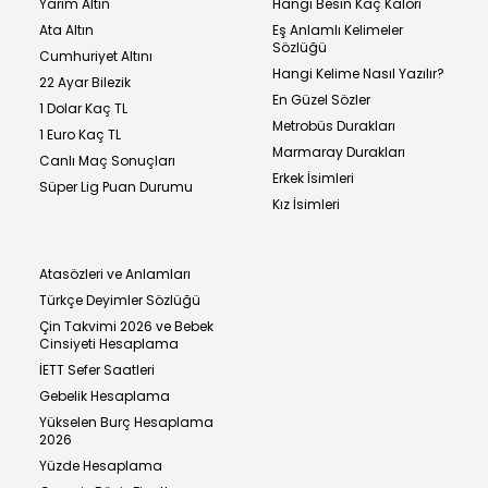
Yarım Altın
Hangi Besin Kaç Kalori
Ata Altın
Eş Anlamlı Kelimeler
Sözlüğü
Cumhuriyet Altını
Hangi Kelime Nasıl Yazılır?
22 Ayar Bilezik
En Güzel Sözler
1 Dolar Kaç TL
Metrobüs Durakları
1 Euro Kaç TL
Marmaray Durakları
Canlı Maç Sonuçları
Erkek İsimleri
Süper Lig Puan Durumu
Kız İsimleri
Atasözleri ve Anlamları
Türkçe Deyimler Sözlüğü
Çin Takvimi 2026 ve Bebek
Cinsiyeti Hesaplama
İETT Sefer Saatleri
Gebelik Hesaplama
Yükselen Burç Hesaplama
2026
Yüzde Hesaplama