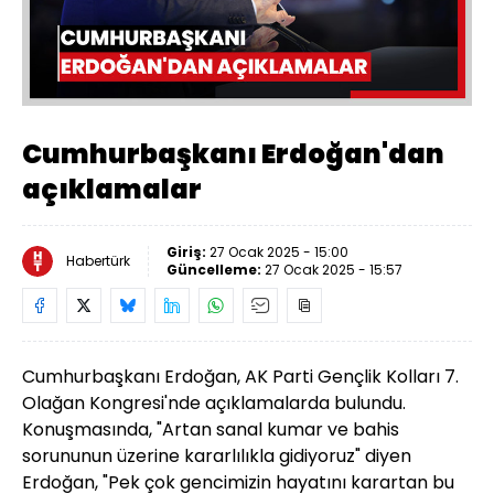
Yüklendi
:
0%
Sesi
Oynatma
Aç
Hızı
Cumhurbaşkanı Erdoğan'dan
açıklamalar
Giriş:
27 Ocak 2025 - 15:00
Habertürk
Güncelleme:
27 Ocak 2025 - 15:57
Cumhurbaşkanı Erdoğan, AK Parti Gençlik Kolları 7.
Olağan Kongresi'nde açıklamalarda bulundu.
Konuşmasında, "Artan sanal kumar ve bahis
sorununun üzerine kararlılıkla gidiyoruz" diyen
Erdoğan, "Pek çok gencimizin hayatını karartan bu