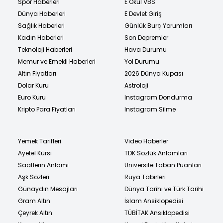
Spor Haberleri
E Okul VBS
Dünya Haberleri
E Devlet Giriş
Sağlık Haberleri
Günlük Burç Yorumları
Kadın Haberleri
Son Depremler
Teknoloji Haberleri
Hava Durumu
Memur ve Emekli Haberleri
Yol Durumu
Altın Fiyatları
2026 Dünya Kupası
Dolar Kuru
Astroloji
Euro Kuru
Instagram Dondurma
Kripto Para Fiyatları
Instagram Silme
Yemek Tarifleri
Video Haberler
Ayetel Kürsi
TDK Sözlük Anlamları
Saatlerin Anlamı
Üniversite Taban Puanları
Aşk Sözleri
Rüya Tabirleri
Günaydın Mesajları
Dünya Tarihi ve Türk Tarihi
Gram Altın
İslam Ansiklopedisi
Çeyrek Altın
TÜBİTAK Ansiklopedisi