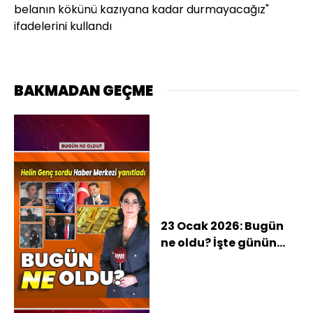
belanın kökünü kazıyana kadar durmayacağız"
ifadelerini kullandı
BAKMADAN GEÇME
23 Ocak 2026: Bugün
ne oldu? İşte günün
öne çıkan haberleri