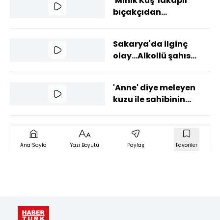
'Minik Kuş' lakaplı
bıçakçıdan
müşterilerine mini
konser!
Sakarya'da ilginç
olay...Alkollü şahıs
uçak ile kavga etti!
'Anne' diye meleyen
kuzu ile sahibinin
dostluğu şaşırtıyor
Ana Sayfa
Yazı Boyutu
Paylaş
Favoriler