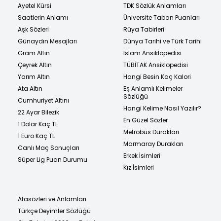
Ayetel Kürsi
TDK Sözlük Anlamları
Saatlerin Anlamı
Üniversite Taban Puanları
Aşk Sözleri
Rüya Tabirleri
Günaydın Mesajları
Dünya Tarihi ve Türk Tarihi
Gram Altın
İslam Ansiklopedisi
Çeyrek Altın
TÜBİTAK Ansiklopedisi
Yarım Altın
Hangi Besin Kaç Kalori
Ata Altın
Eş Anlamlı Kelimeler
Sözlüğü
Cumhuriyet Altını
Hangi Kelime Nasıl Yazılır?
22 Ayar Bilezik
En Güzel Sözler
1 Dolar Kaç TL
Metrobüs Durakları
1 Euro Kaç TL
Marmaray Durakları
Canlı Maç Sonuçları
Erkek İsimleri
Süper Lig Puan Durumu
Kız İsimleri
Atasözleri ve Anlamları
Türkçe Deyimler Sözlüğü