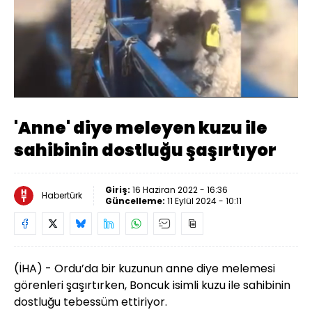
Yüklendi
:
18.50%
Sesi
Oynatma
Aç
Hızı
'Anne' diye meleyen kuzu ile
sahibinin dostluğu şaşırtıyor
Giriş:
16 Haziran 2022 - 16:36
Habertürk
Güncelleme:
11 Eylül 2024 - 10:11
(İHA) - Ordu’da bir kuzunun anne diye melemesi
görenleri şaşırtırken, Boncuk isimli kuzu ile sahibinin
dostluğu tebessüm ettiriyor.