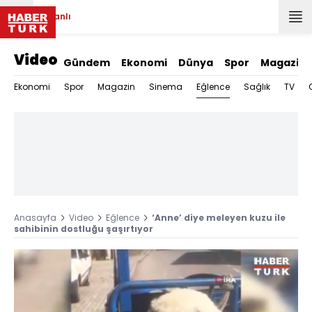
Canlı
Video
Gündem
Ekonomi
Dünya
Spor
Magazin
Eğlence
Ekonomi
Spor
Magazin
Sinema
Sağlık
TV
Anasayfa
Video
Eğlence
‘Anne’ diye meleyen kuzu ile
sahibinin dostluğu şaşırtıyor