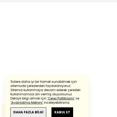
Sizlere daha iyi bir hizmet sunabilmek için
sitemizde çerezlerden faydalanıyoruz.
Sitemizi kullanmaya devam ederek çerezleri
Powered by
Translate
kullanmamıza izin vermiş oluyorsunuz.
Detaylı bilgi almak için
‘Çerez Politikasını’
ve
‘Aydınlatma Metnini’
inceleyebilirsiniz.
Bu çeviride
Google Translete
kullanılmıştır.
Anlam ve çeviri hatalarından
haberturk.com
DAHA FAZLA BİLGİ
KABUL ET
sorumlu değildir.