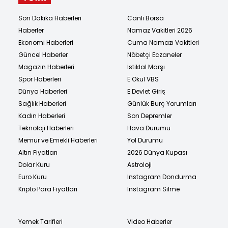
Son Dakika Haberleri
Canlı Borsa
Haberler
Namaz Vakitleri 2026
Ekonomi Haberleri
Cuma Namazı Vakitleri
Güncel Haberler
Nöbetçi Eczaneler
Magazin Haberleri
İstiklal Marşı
Spor Haberleri
E Okul VBS
Dünya Haberleri
E Devlet Giriş
Sağlık Haberleri
Günlük Burç Yorumları
Kadın Haberleri
Son Depremler
Teknoloji Haberleri
Hava Durumu
Memur ve Emekli Haberleri
Yol Durumu
Altın Fiyatları
2026 Dünya Kupası
Dolar Kuru
Astroloji
Euro Kuru
Instagram Dondurma
Kripto Para Fiyatları
Instagram Silme
Yemek Tarifleri
Video Haberler