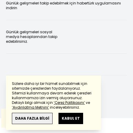
Günlük gelişmeleri takip edebilmek için habertürk uygulamasını
indirin
Günlük gelişmeleri sosyal
medya hesaplarından takip
edebilirsiniz.
Sizlere daha iyi bir hizmet sunabilmek için
sitemizde çerezlerden faydalanıyoruz.
Sitemizi kullanmaya devam ederek çerezleri
Powered by
Translate
kullanmamıza izin vermiş oluyorsunuz.
Detaylı bilgi almak için
‘Çerez Politikasını’
ve
‘Aydınlatma Metnini’
inceleyebilirsiniz.
Bu çeviride
Google Translete
kullanılmıştır.
Anlam ve çeviri hatalarından
haberturk.com
DAHA FAZLA BİLGİ
KABUL ET
sorumlu değildir.