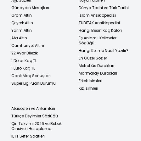
Aşk Sözleri
Rüya Tabirleri
Günaydın Mesajları
Dünya Tarihi ve Türk Tarihi
Gram Altın
İslam Ansiklopedisi
Çeyrek Altın
TÜBİTAK Ansiklopedisi
Yarım Altın
Hangi Besin Kaç Kalori
Ata Altın
Eş Anlamlı Kelimeler
Sözlüğü
Cumhuriyet Altını
Hangi Kelime Nasıl Yazılır?
22 Ayar Bilezik
En Güzel Sözler
1 Dolar Kaç TL
Metrobüs Durakları
1 Euro Kaç TL
Marmaray Durakları
Canlı Maç Sonuçları
Erkek İsimleri
Süper Lig Puan Durumu
Kız İsimleri
Atasözleri ve Anlamları
Türkçe Deyimler Sözlüğü
Çin Takvimi 2026 ve Bebek
Cinsiyeti Hesaplama
İETT Sefer Saatleri