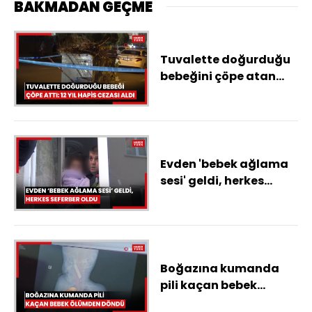
BAKMADAN GEÇME
Tuvalette doğurduğu
bebeğini çöpe atan
anne 12 yıl hapis
cezasına çarptırıldı
Evden 'bebek ağlama
sesi' geldi, herkes
seferber oldu
Boğazına kumanda
pili kaçan bebek
ölümden döndü