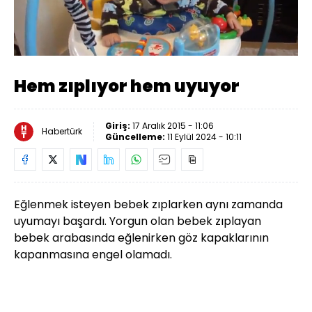
Yüklendi
:
58.68%
Sesi
Oynatma
Aç
Hızı
Hem zıplıyor hem uyuyor
Giriş:
17 Aralık 2015 - 11:06
Habertürk
Güncelleme:
11 Eylül 2024 - 10:11
Eğlenmek isteyen bebek zıplarken aynı zamanda
uyumayı başardı. Yorgun olan bebek zıplayan
bebek arabasında eğlenirken göz kapaklarının
kapanmasına engel olamadı.