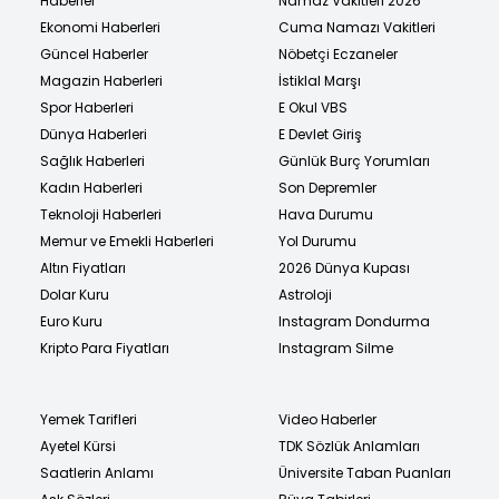
Haberler
Namaz Vakitleri 2026
Ekonomi Haberleri
Cuma Namazı Vakitleri
Güncel Haberler
Nöbetçi Eczaneler
Magazin Haberleri
İstiklal Marşı
Spor Haberleri
E Okul VBS
Dünya Haberleri
E Devlet Giriş
Sağlık Haberleri
Günlük Burç Yorumları
Kadın Haberleri
Son Depremler
Teknoloji Haberleri
Hava Durumu
Memur ve Emekli Haberleri
Yol Durumu
Altın Fiyatları
2026 Dünya Kupası
Dolar Kuru
Astroloji
Euro Kuru
Instagram Dondurma
Kripto Para Fiyatları
Instagram Silme
Yemek Tarifleri
Video Haberler
Ayetel Kürsi
TDK Sözlük Anlamları
Saatlerin Anlamı
Üniversite Taban Puanları