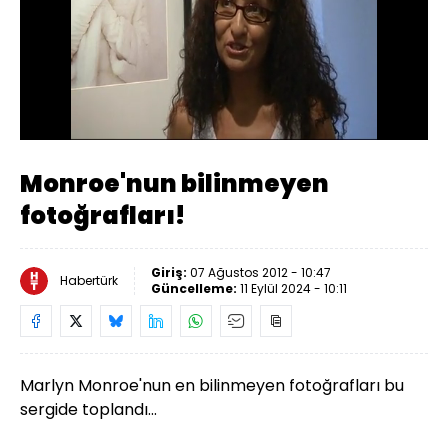
Yüklendi
:
86.11%
Sesi
Oynatma
Aç
Hızı
Monroe'nun bilinmeyen
fotoğrafları!
Giriş:
07 Ağustos 2012 - 10:47
Habertürk
Güncelleme:
11 Eylül 2024 - 10:11
Marlyn Monroe'nun en bilinmeyen fotoğrafları bu
sergide toplandı...