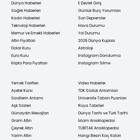
Dünya Haberleri
E Devlet Giriş
Sağlık Haberleri
Günlük Burç Yorumları
Kadın Haberleri
Son Depremler
Teknoloji Haberleri
Hava Durumu
Memur ve Emekli Haberleri
Yol Durumu
Altın Fiyatları
2026 Dünya Kupası
Dolar Kuru
Astroloji
Euro Kuru
Instagram Dondurma
Kripto Para Fiyatları
Instagram Silme
Yemek Tarifleri
Video Haberler
Ayetel Kürsi
TDK Sözlük Anlamları
Saatlerin Anlamı
Üniversite Taban Puanları
Aşk Sözleri
Rüya Tabirleri
Günaydın Mesajları
Dünya Tarihi ve Türk Tarihi
Gram Altın
İslam Ansiklopedisi
Çeyrek Altın
TÜBİTAK Ansiklopedisi
Yarım Altın
Hangi Besin Kaç Kalori