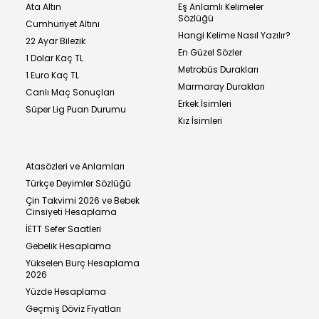
Ata Altın
Eş Anlamlı Kelimeler
Sözlüğü
Cumhuriyet Altını
Hangi Kelime Nasıl Yazılır?
22 Ayar Bilezik
En Güzel Sözler
1 Dolar Kaç TL
Metrobüs Durakları
1 Euro Kaç TL
Marmaray Durakları
Canlı Maç Sonuçları
Erkek İsimleri
Süper Lig Puan Durumu
Kız İsimleri
Atasözleri ve Anlamları
Türkçe Deyimler Sözlüğü
Çin Takvimi 2026 ve Bebek
Cinsiyeti Hesaplama
İETT Sefer Saatleri
Gebelik Hesaplama
Yükselen Burç Hesaplama
2026
Yüzde Hesaplama
Geçmiş Döviz Fiyatları