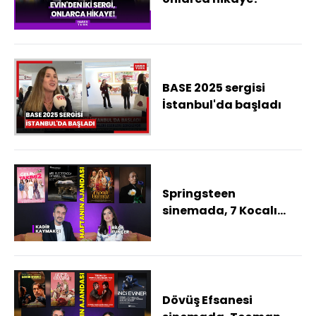
BASE 2025 sergisi
İstanbul'da başladı
Springsteen
sinemada, 7 Kocalı
Hürmüz sahnede! İşte
haftanın kültür sanat
ajandası
Dövüş Efsanesi