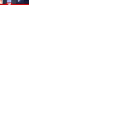
Altında! İsrail,
Suriye'de Geri
Adım Atacak
Mı?