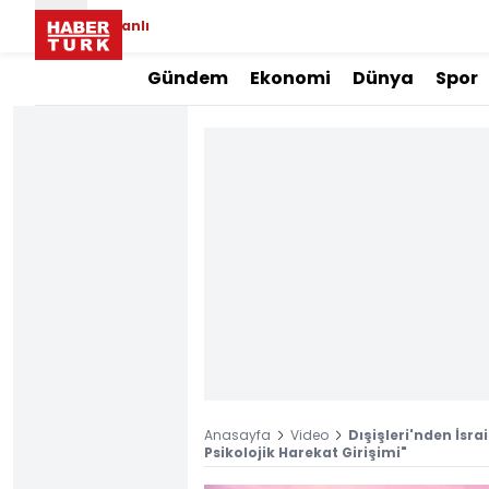
Canlı
Gündem
Ekonomi
Dünya
Spor
Anasayfa
Video
Dışişleri'nden İsra
Psikolojik Harekat Girişimi"