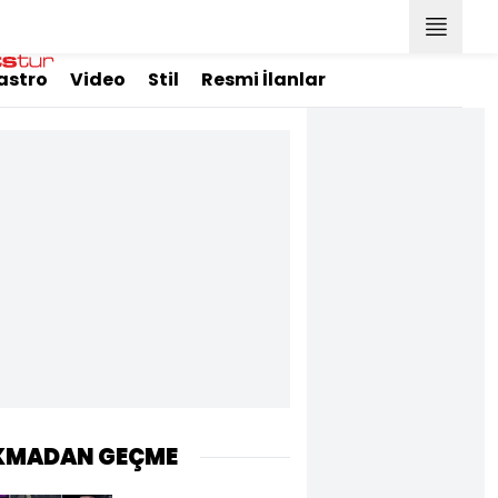
astro
Video
Stil
Resmi İlanlar
KMADAN GEÇME