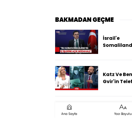
BAKMADAN GEÇME
İsrail'e
Somaliland
Tanımasın
Türkiye'de
Tepki!
Katz Ve Be
Gvir'in Tele
Numaraları
Kim, Nasıl 
Ana Sayfa
Yazı Boyutu