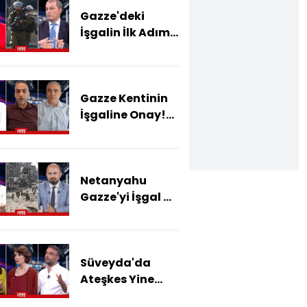
Gazze'deki
İşgalin İlk Adımı:
Sürgün!
Gazze'de
Bundan Sonra
Gazze Kentinin
Ne Olacak?
İşgaline Onay!
İsrail'e Kim Dur
Diyecek?
Netanyahu
Gazze'yi İşgal Mi
Edecek?
Süveyda'da
Ateşkes Yine
Bozuldu! Dürzi -