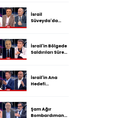
Arap Çatışması
Nasıl Bitecek?
İsrail
Süveyda'da
Dürzi - Arap
Çatışmasını Mı
Körüklüyor?
İsrail'in Bölgede
Saldırıları Sürer
Mi, Sonuçları Ne
Olur?
İsrail'in Ana
Hedefi
Genişlemek Mi?
Şam Ağır
Bombardıman