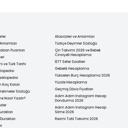
rler
Atasözleri ve Anlamları
 Anlamları
Türkçe Deyimler Sözlüğü
 Taban Puanları
Çin Takvimi 2026 ve Bebek
Cinsiyeti Hesaplama
eri
İETT Sefer Saatleri
i ve Türk Tarihi
Gebelik Hesaplama
klopedisi
Yükselen Burç Hesaplama 2026
siklopedisi
Yüzde Hesaplama
n Kaç Kalori
Geçmiş Döviz Fiyatları
Kelimeler Sözlüğü
Adım Adım Instagram Hesap
e Nasıl Yazılır?
Dondurma 2026
zler
Adım Adım Instagram Hesap
urakları
Silme 2026
urakları
Resmi Tatil Takvimi 2026
ri