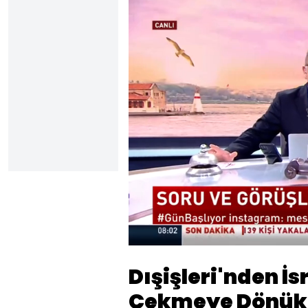
Yükl
69.8
Sesi
Aç
Dışişleri'nden İs
Çekmeye Dönük B