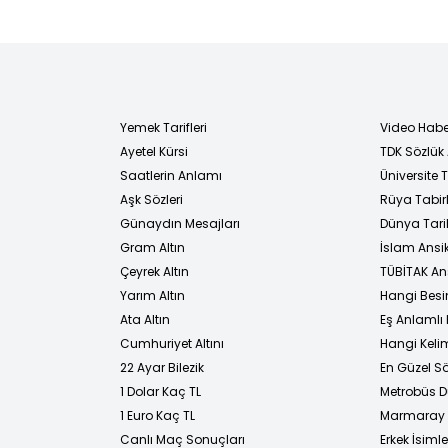
Yemek Tarifleri
Video Habe
Ayetel Kürsi
TDK Sözlük
i
Saatlerin Anlamı
Üniversite
Aşk Sözleri
Rüya Tabirl
Günaydın Mesajları
Dünya Tarih
Gram Altın
İslam Ansi
Çeyrek Altın
TÜBİTAK An
Yarım Altın
Hangi Besi
Ata Altın
Eş Anlamlı 
Cumhuriyet Altını
Hangi Kelim
22 Ayar Bilezik
En Güzel Sö
1 Dolar Kaç TL
Metrobüs D
1 Euro Kaç TL
Marmaray D
Canlı Maç Sonuçları
Erkek İsimle