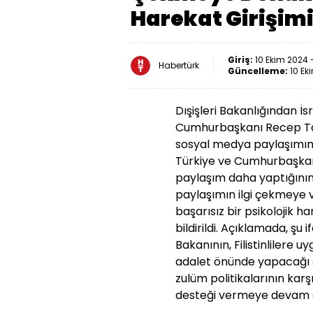
Harekat Girişim
Giriş:
10 Ekim 2024 -
Habertürk
Güncelleme:
10 Ek
Dışişleri Bakanlığından İsra
Cumhurbaşkanı Recep Tay
sosyal medya paylaşımına i
Türkiye ve Cumhurbaşkanı 
paylaşım daha yaptığının
paylaşımın ilgi çekmeye
başarısız bir psikolojik ha
bildirildi. Açıklamada, şu if
Bakanının, Filistinlilere 
adalet önünde yapacağı sa
zulüm politikalarının karş
desteği vermeye devam e