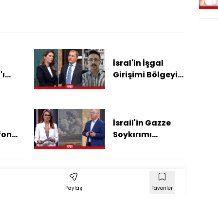
İsral'in İşgal
'ı
Girişimi Bölgeyi
a
Nasıl Etkiler?
n
n
İsrail'in Gazze
fon
Soykırımı
nı
Sürüyor... Siviller
Buldu?
Hedefte Mi?
Paylaş
Favoriler