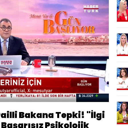
endi
:
7%
Oynatma
Hızı
railli Bakana Tepki! "İlgi
aşarısız Psikolojik