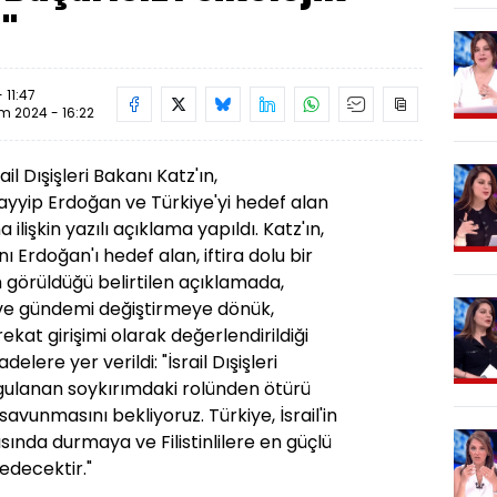
i"
 11:47
im 2024 - 16:22
il Dışişleri Bakanı Katz'ın,
yip Erdoğan ve Türkiye'yi hedef alan
lişkin yazılı açıklama yapıldı. Katz'ın,
Erdoğan'ı hedef alan, iftira dolu bir
 görüldüğü belirtilen açıklamada,
 ve gündemi değiştirmeye dönük,
rekat girişimi olarak değerlendirildiği
adelere yer verildi: "İsrail Dışişleri
uygulanan soykırımdaki rolünden ötürü
vunmasını bekliyoruz. Türkiye, İsrail'in
ısında durmaya ve Filistinlilere en güçlü
decektir."