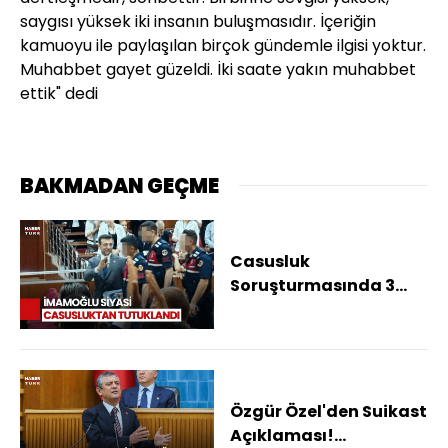
saygısı yüksek iki insanın buluşmasıdır. İçeriğin
kamuoyu ile paylaşılan birçok gündemle ilgisi yoktur.
Muhabbet gayet güzeldi. İki saate yakın muhabbet
ettik" dedi
BAKMADAN GEÇME
Casusluk
Soruşturmasında 3
Tutuklama!
İmamoğlu, Özkan ve
Yanardağ İçin
Tutuklama Kararı
Verildi
Özgür Özel'den Suikast
Açıklaması!