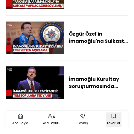
"Saldırgan Ocak'ta
İBB'ye Gitmiş"
Özgür Özel'in
İmamoğlu'na Suikast
İddiasına Emniyet
Müdürlüğü'nden
Açıklama Geldi!
İmamoğlu Kurultay
Soruşturmasında
İfade Verdi: Aynı Üç,
Beş İsim Sahneye
Çıkarılıyor
Ana Sayfa
Yazı Boyutu
Paylaş
Favoriler