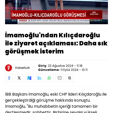
Yüklendi
:
37.95%
Sesi
Oynatma
Aç
Hızı
İmamoğlu'ndan Kılıçdaroğlu
ile ziyaret açıklaması: Daha sık
görüşmek isterim
Giriş:
23 Ağustos 2024 - 11:18
Habertürk
Güncelleme:
11 Eylül 2024 - 10:11
İBB Başkanı İmamoğlu, eski CHP lideri Kılıçdaroğlu ile
gerçekleştirdiği görüşme hakkında konuştu.
İmamoğlu, "Bu muhabbetin içeriği tamamen bir
dertleşmedir, sohbettir. Birbirine sevgisi yüksek,