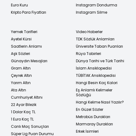
Euro Kuru
Instagram Dondurma
Kripto Para Fiyatları
Instagram Silme
Yemek Tarifleri
Video Haberler
Ayetel Kürsi
TDK Sözlük Anlamları
Saatlerin Anlamı
Üniversite Taban Puanları
Aşk Sözleri
Rüya Tabirleri
Günaydın Mesajları
Dünya Tarihi ve Türk Tarihi
Gram Altın
İslam Ansiklopedisi
Çeyrek Altın
TÜBİTAK Ansiklopedisi
Yarım Altın
Hangi Besin Kaç Kalori
Ata Altın
Eş Anlamlı Kelimeler
Sözlüğü
Cumhuriyet Altını
Hangi Kelime Nasıl Yazılır?
22 Ayar Bilezik
En Güzel Sözler
1 Dolar Kaç TL
Metrobüs Durakları
1 Euro Kaç TL
Marmaray Durakları
Canlı Maç Sonuçları
Erkek İsimleri
Süper Lig Puan Durumu