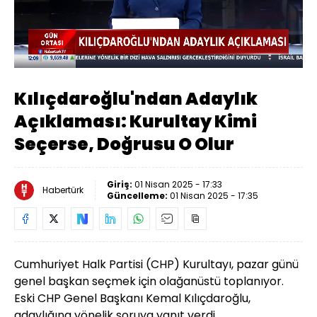
Yüklendi
:
37.00%
Sesi
Oynatma
Aç
Hızı
Kılıçdaroğlu'ndan Adaylık
Açıklaması: Kurultay Kimi
Seçerse, Doğrusu O Olur
Giriş:
01 Nisan 2025 - 17:33
Habertürk
Güncelleme:
01 Nisan 2025 - 17:35
Cumhuriyet Halk Partisi (CHP) Kurultayı, pazar günü
genel başkan seçmek için olağanüstü toplanıyor.
Eski CHP Genel Başkanı Kemal Kılıçdaroğlu,
adaylığına yönelik soruya yanıt verdi.