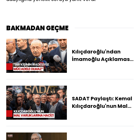
BAKMADAN GEÇME
Kılıçdaroğlu'ndan
İmamoğlu Açıklaması:
Partimiz Güçlüdür,
Strateji Belirler Ona
Göre Hareket Ederiz
SADAT Paylaştı: Kemal
Kılıçdaroğlu'nun Mal
Varlıklarına Haciz
Konuldu!