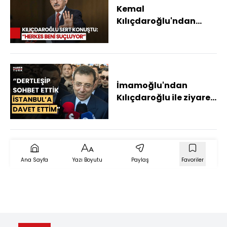
Kemal
Kılıçdaroğlu'ndan
Meral Akşener'e Sert
Sözler: Akşener'de
Normalleşti
İmamoğlu'ndan
Kılıçdaroğlu ile ziyaret
açıklaması: Daha sık
görüşmek isterim
Ana Sayfa
Yazı Boyutu
Paylaş
Favoriler