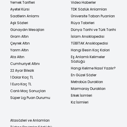
Yemek Tarifleri
Video Haberler
Ayetel Kürsi
TDK Sözlük Anlamları
Saatlerin Anlamı
Üniversite Taban Puanları
Aşk Sözleri
Rüya Tabirleri
Günaydın Mesajları
Dünya Tarihi ve Türk Tarihi
Gram Altın
İslam Ansiklopedisi
Çeyrek Altın
TÜBİTAK Ansiklopedisi
Yarım Altın
Hangi Besin Kaç Kalori
Ata Altın
Eş Anlamlı Kelimeler
Sözlüğü
Cumhuriyet Altını
Hangi Kelime Nasıl Yazılır?
22 Ayar Bilezik
En Güzel Sözler
1 Dolar Kaç TL
Metrobüs Durakları
1 Euro Kaç TL
Marmaray Durakları
Canlı Maç Sonuçları
Erkek İsimleri
Süper Lig Puan Durumu
Kız İsimleri
Atasözleri ve Anlamları