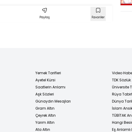
Paylaş
Favoriler
Yemek Tarifleri
Video Habe
Ayetel Kürsi
TDK Sözlük
i
Saatlerin Anlamı
Üniversite
Aşk Sözleri
Rüya Tabirl
Günaydın Mesajları
Dünya Tarih
Gram Altın
İslam Ansi
Çeyrek Altın
TÜBİTAK An
Yarım Altın
Hangi Besi
Ata Altın
Eş Anlamlı 