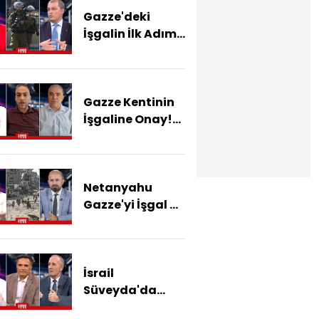
Gazze'deki
İşgalin İlk Adımı:
Sürgün!
Gazze'de
Bundan Sonra
Gazze Kentinin
Ne Olacak?
İşgaline Onay!
İsrail'e Kim Dur
Diyecek?
Netanyahu
Gazze'yi İşgal Mi
Edecek?
İsrail
Süveyda'da
Dürzi - Arap