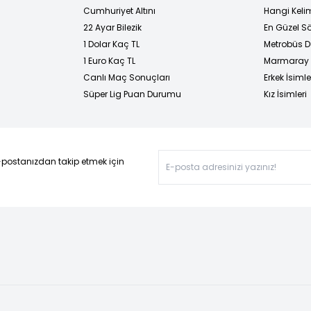
Cumhuriyet Altını
Hangi Kelim
22 Ayar Bilezik
En Güzel Sö
1 Dolar Kaç TL
Metrobüs D
1 Euro Kaç TL
Marmaray D
Canlı Maç Sonuçları
Erkek İsimle
Süper Lig Puan Durumu
Kız İsimleri
-postanızdan takip etmek için