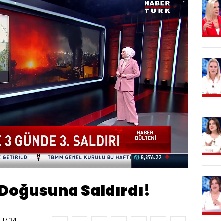
Oynatma
1080
Hızı
n Doğusuna Saldırdı!
 17:34