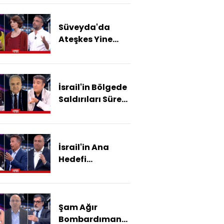
Çatışmasını Mı
Körüklüyor?
Süveyda'da
Ateşkes Yine
Bozuldu! Dürzi -
Arap Çatışması
Nasıl Bitecek?
İsrail'in Bölgede
Saldırıları Sürer
Mi, Sonuçları Ne
Olur?
İsrail'in Ana
Hedefi
Genişlemek Mi?
Şam Ağır
Bombardıman