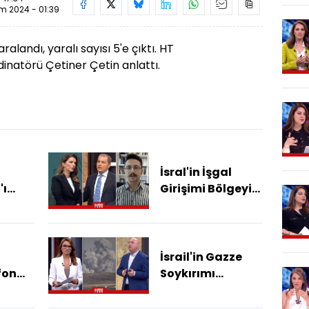
im 2024 - 01:39
alandı, yaralı sayısı 5'e çıktı. HT
dinatörü Çetiner Çetin anlattı.
İsral'in İşgal
'ı
Girişimi Bölgeyi
a
Nasıl Etkiler?
n
n
İsrail'in Gazze
fon
Soykırımı
nı
Sürüyor... Siviller
Buldu?
Hedefte Mi?