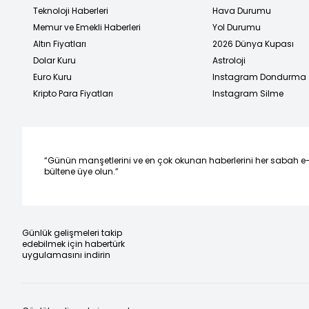
Teknoloji Haberleri
Hava Durumu
Memur ve Emekli Haberleri
Yol Durumu
Altın Fiyatları
2026 Dünya Kupası
Dolar Kuru
Astroloji
Euro Kuru
Instagram Dondurma
Kripto Para Fiyatları
Instagram Silme
“Günün manşetlerini ve en çok okunan haberlerini her sabah e
bültene üye olun.”
Günlük gelişmeleri takip
edebilmek için habertürk
uygulamasını indirin