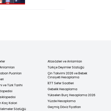
Altında! İsrail,
Suriye'de Geri
Adım Atacak
Mı?
rler
Atasözleri ve Anlamları
 Anlamları
Türkçe Deyimler Sözlüğü
 Taban Puanları
Çin Takvimi 2026 ve Bebek
Cinsiyeti Hesaplama
eri
İETT Sefer Saatleri
i ve Türk Tarihi
Gebelik Hesaplama
klopedisi
Yükselen Burç Hesaplama 2026
siklopedisi
Yüzde Hesaplama
n Kaç Kalori
Geçmiş Döviz Fiyatları
Kelimeler Sözlüğü