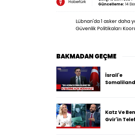
Habertürk
Güncelleme:
14 Ek
Lübnan'da 1 asker daha yar
Güvenlik Politikaları Koor
BAKMADAN GEÇME
İsrail'e
Somaliland
Tanımasın
Türkiye'de
Tepki!
Katz Ve Be
Gvir'in Tele
Numaraları
Kim, Nasıl 