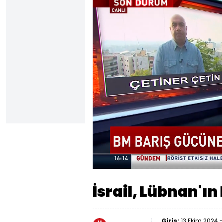
Yüklendi
:
8.73%
Sesi
Aç
İsrail, Lübnan'ı
Giriş:
13 Ekim 2024 -