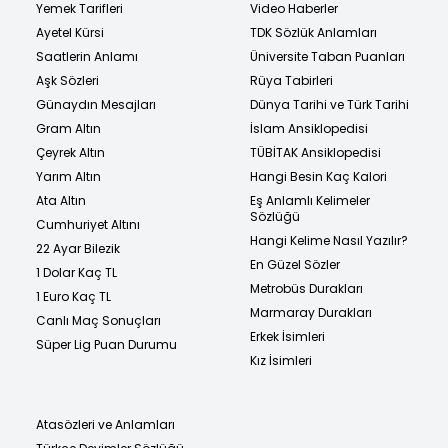
Yemek Tarifleri
Video Haberler
Ayetel Kürsi
TDK Sözlük Anlamları
Saatlerin Anlamı
Üniversite Taban Puanları
Aşk Sözleri
Rüya Tabirleri
Günaydın Mesajları
Dünya Tarihi ve Türk Tarihi
Gram Altın
İslam Ansiklopedisi
Çeyrek Altın
TÜBİTAK Ansiklopedisi
Yarım Altın
Hangi Besin Kaç Kalori
Ata Altın
Eş Anlamlı Kelimeler
Sözlüğü
Cumhuriyet Altını
Hangi Kelime Nasıl Yazılır?
22 Ayar Bilezik
En Güzel Sözler
1 Dolar Kaç TL
Metrobüs Durakları
1 Euro Kaç TL
Marmaray Durakları
Canlı Maç Sonuçları
Erkek İsimleri
Süper Lig Puan Durumu
Kız İsimleri
Atasözleri ve Anlamları