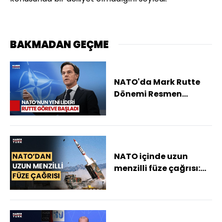
BAKMADAN GEÇME
NATO'da Mark Rutte
Dönemi Resmen
Başladı
NATO içinde uzun
menzilli füze çağrısı:
Füzeler Rusya'da
askeri hedef için
kullanılmalı