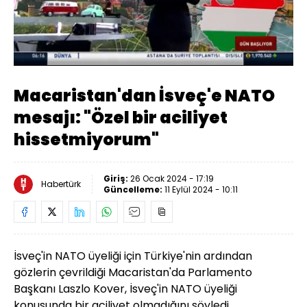
Yüklendi
:
33.66%
Sesi
Oynatma
Aç
Hızı
Macaristan'dan İsveç'e NATO
mesajı: "Özel bir aciliyet
hissetmiyorum"
Giriş:
26 Ocak 2024 - 17:19
Habertürk
Güncelleme:
11 Eylül 2024 - 10:11
İsveç'in NATO üyeliği için Türkiye'nin ardından
gözlerin çevrildiği Macaristan'da Parlamento
Başkanı Laszlo Kover, İsveç'in NATO üyeliği
konusunda bir aciliyet olmadığını söyledi.