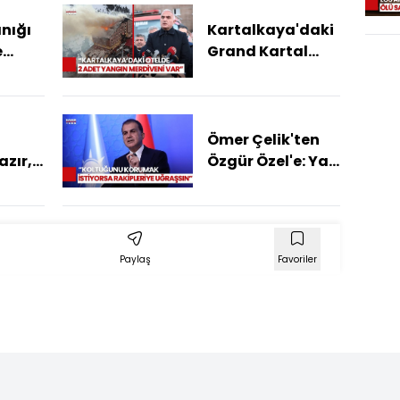
nığı
Kartalkaya'daki
e
Grand Kartal
Gece
Otel'de Yangın
'da
Merdiveni Var
ndı?
Mıydı? Bakan
Açıkladı
Ömer Çelik'ten
zır,
Özgür Özel'e: Yan
ir
Hakemin Kart
Gösterme Hakkı
Yoktur
Paylaş
Favoriler