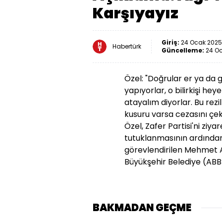
Karşıyayız
Giriş:
24 Ocak 2025 
Habertürk
Güncelleme:
24 Oc
Özel: "Doğrular er ya da g
yapıyorlar, o bilirkişi hey
atayalım diyorlar. Bu rezi
kusuru varsa cezasını çe
Özel, Zafer Partisi'ni ziy
tutuklanmasının ardından
görevlendirilen Mehmet Al
Büyükşehir Belediye (ABB
BAKMADAN GEÇME