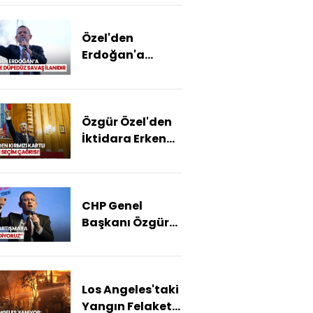
Belediye
Başkanı Rıza
Özel'den
Akpolat'ın
Erdoğan'a
Tutuklanmasına
"Büyük Turp"
Tepki!
Yanıtı: Savaş
İlanını Kabul
Özgür Özel'den
Ediyoruz
İktidara Erken
Seçim Çağrısı:
"Getir Sandığı
Göreceksin
CHP Genel
Kırmızı Kartı"
Başkanı Özgür
Özel: "Erdoğan'a
Diyorum Ki,
Sakın Buna Bir
Los Angeles'taki
Daha Kalkışma"
Yangın Felaketi