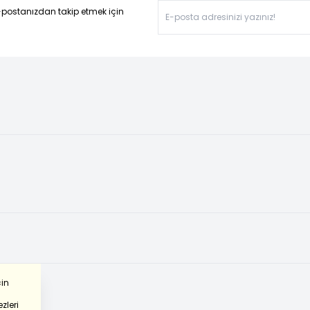
-postanızdan takip etmek için
çin
zleri