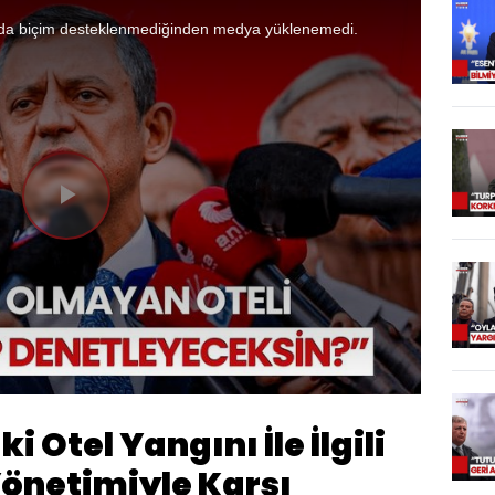
da biçim desteklenmediğinden medya yüklenemedi.
Videoyu
Oynat
i Otel Yangını İle İlgili
Yönetimiyle Karşı