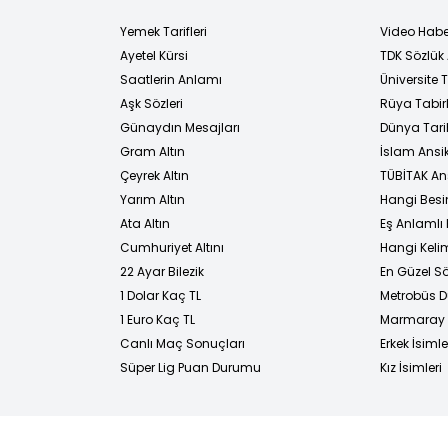
Yemek Tarifleri
Video Habe
Ayetel Kürsi
TDK Sözlük
i
Saatlerin Anlamı
Üniversite
Aşk Sözleri
Rüya Tabirl
Günaydın Mesajları
Dünya Tarih
Gram Altın
İslam Ansi
Çeyrek Altın
TÜBİTAK An
Yarım Altın
Hangi Besi
Ata Altın
Eş Anlamlı 
Cumhuriyet Altını
Hangi Kelim
22 Ayar Bilezik
En Güzel Sö
1 Dolar Kaç TL
Metrobüs D
1 Euro Kaç TL
Marmaray D
Canlı Maç Sonuçları
Erkek İsimle
Süper Lig Puan Durumu
Kız İsimleri