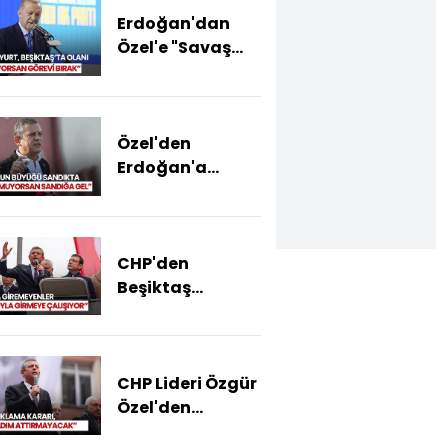
Erdoğan'dan
Özel'e "Savaş
İlanı" Yanıtı: Siz
Gidin Kart
Oyunları
Özel'den
Oynayın
Erdoğan'a
"Turp" Yanıtı:
"Oyuna
Gelmeyeceğiz,
CHP'den
İktidarı
Beşiktaş
Devretmeye
Belediyesi
Hazırlan"
Mitingi! "Devlete
Ve Adalete Olan
CHP Lideri Özgür
İnancın
Özel'den
Sarsılmaması
Beşiktaş
Elzem"