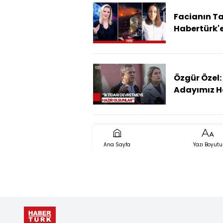
Facianın Ta
Habertürk'
Anlattı! O 
Kartalkaya
Neler Yaşa
Özgür Özel:
Adayımız Ha
Sandığı Get
Ana Sayfa
Yazı Boyutu