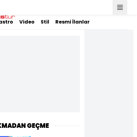
astro
Video
Stil
Resmi İlanlar
KMADAN GEÇME