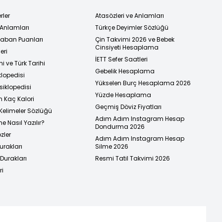
rler
Atasözleri ve Anlamları
 Anlamları
Türkçe Deyimler Sözlüğü
 Taban Puanları
Çin Takvimi 2026 ve Bebek
Cinsiyeti Hesaplama
eri
İETT Sefer Saatleri
i ve Türk Tarihi
Gebelik Hesaplama
klopedisi
Yükselen Burç Hesaplama 2026
siklopedisi
Yüzde Hesaplama
n Kaç Kalori
Geçmiş Döviz Fiyatları
Kelimeler Sözlüğü
Adım Adım Instagram Hesap
e Nasıl Yazılır?
Dondurma 2026
zler
Adım Adım Instagram Hesap
urakları
Silme 2026
urakları
Resmi Tatil Takvimi 2026
ri