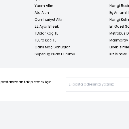
Yarım Altın
Hangi Besi
Ata Altın
Eş Anlamlı 
Cumhuriyet Altını
Hangi Kelim
22 Ayar Bilezik
En Güzel Sö
1 Dolar Kaç TL
Metrobüs D
1 Euro Kaç TL
Marmaray D
Canlı Maç Sonuçları
Erkek İsimle
Süper Lig Puan Durumu
Kız İsimleri
-postanızdan takip etmek için