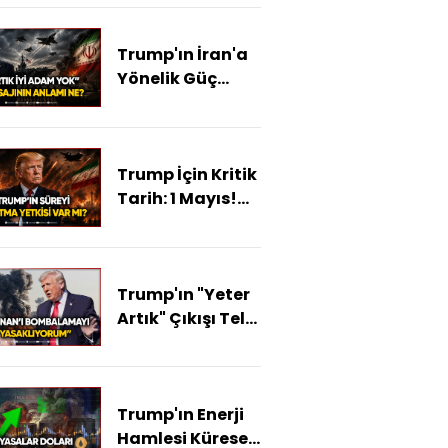
Tehdit!
Trump'ın İran'a
Yönelik Güç
Gösterisi Ne
Anlama Geliyor?
Trump İçin Kritik
Tarih: 1 Mayıs!
İran
Operasyonları
Duracak Mı?
Trump'ın "Yeter
Artık" Çıkışı Tel
Aviv'i Karıştırdı!
Trump'ın Enerji
Hamlesi Küresel