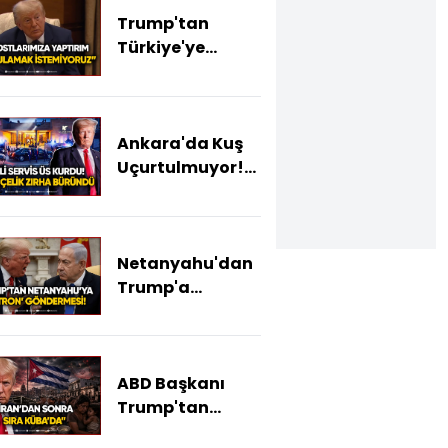
Trump'tan
Türkiye'ye
CAATSA
Yaptırımlarını
Kaldırma
Ankara'da Kuş
Müjdesi!
Uçurtulmuyor!
Trump'ın
Kalacağı Otel
Çelik Kaleye
Netanyahu'dan
Dönüştürüldü!
Trump'a
İşte O Otel!
"Patron"
Göndermesi: İki
Liderin
ABD Başkanı
Görüşmesinden
Trump'tan
Detaylar!
Küba'ya Açık