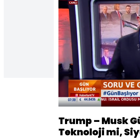
Yüklendi
:
26.76%
Sesi
Aç
Trump – Musk Gü
Teknoloji mi, S