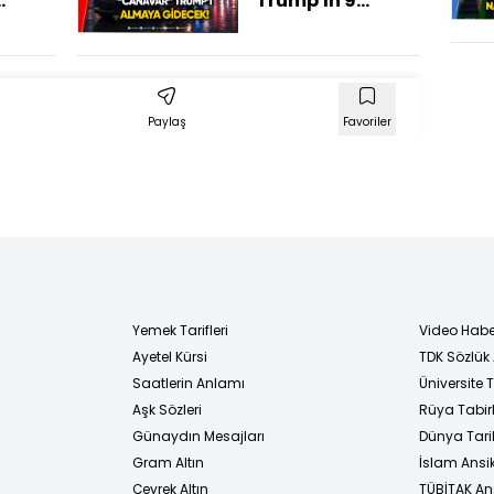
Trump'ın 9
F-35
Tonluk Aracı
!
Havalimanına
Doğru Yola Çıktı!
Paylaş
Favoriler
Yemek Tarifleri
Video Habe
Ayetel Kürsi
TDK Sözlük
i
Saatlerin Anlamı
Üniversite
Aşk Sözleri
Rüya Tabirl
Günaydın Mesajları
Dünya Tarih
Gram Altın
İslam Ansi
Çeyrek Altın
TÜBİTAK An