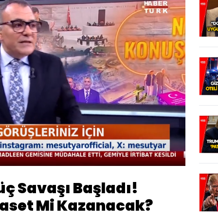
Oynatma
Hızı
ç Savaşı Başladı!
iyaset Mi Kazanacak?