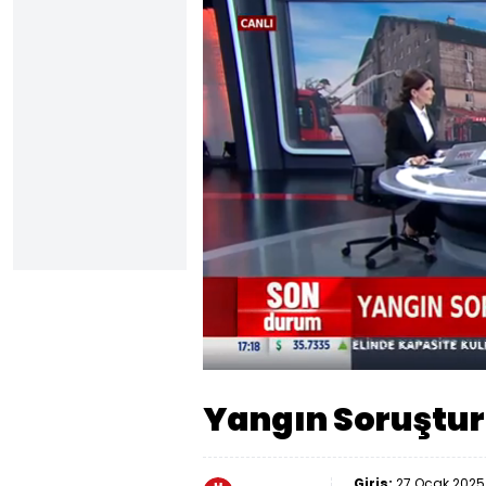
Yüklendi
:
6.18%
Sesi
Aç
Yangın Soruştur
Giriş:
27 Ocak 2025 