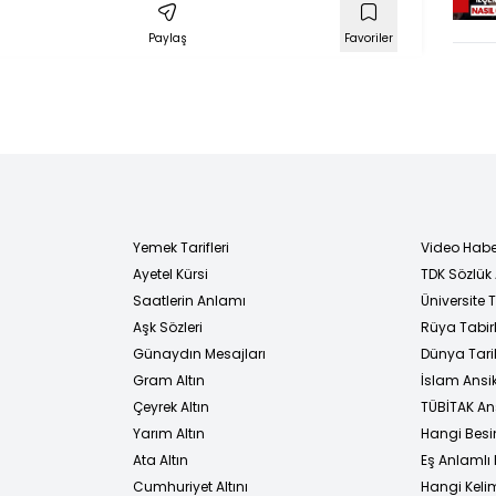
Başlatıldı
Paylaş
Favoriler
Yemek Tarifleri
Video Habe
Ayetel Kürsi
TDK Sözlük
i
Saatlerin Anlamı
Üniversite
Aşk Sözleri
Rüya Tabirl
Günaydın Mesajları
Dünya Tarih
Gram Altın
İslam Ansi
Çeyrek Altın
TÜBİTAK An
Yarım Altın
Hangi Besi
Ata Altın
Eş Anlamlı 
Cumhuriyet Altını
Hangi Kelim