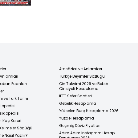
Yangını İle İlgili
Açıklama: Algı
Yönetimiyle
Karşı Karşıyayız
rler
Atasözleri ve Anlamları
 Anlamları
Türkçe Deyimler Sözlüğü
 Taban Puanları
Çin Takvimi 2026 ve Bebek
Cinsiyeti Hesaplama
eri
İETT Sefer Saatleri
i ve Türk Tarihi
Gebelik Hesaplama
klopedisi
Yükselen Burç Hesaplama 2026
siklopedisi
Yüzde Hesaplama
n Kaç Kalori
Geçmiş Döviz Fiyatları
Kelimeler Sözlüğü
Adım Adım Instagram Hesap
e Nasıl Yazılır?
Dondurma 2026