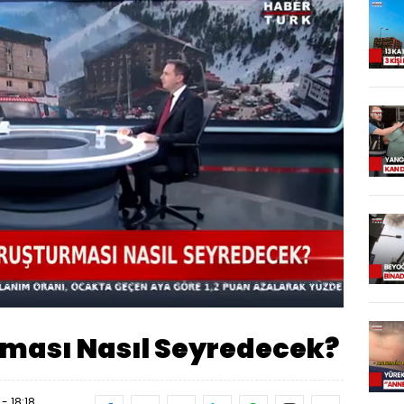
Oynatma
Hızı
ması Nasıl Seyredecek?
- 18:18