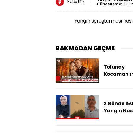
Habertürk
Güncelleme:
28 Oc
Yangın soruşturması nasıl
BAKMADAN GEÇME
Tolunay
Kocaman'ı
Yürek Burk
Hikayesi: 10
Günlük Evli
Göreve Baş
2 Günde 15
Sadece 1 Ay
Yangın Nası
Olmuştu!
Neden Çıktı