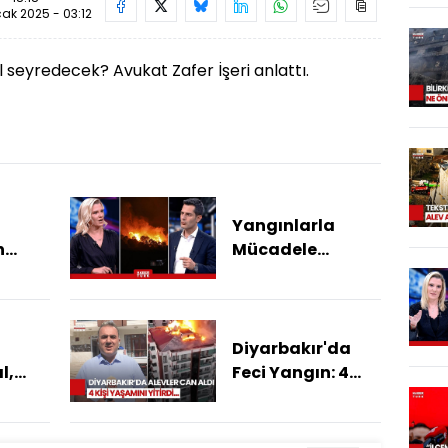
ak 2025 - 03:12
 seyredecek? Avukat Zafer İşeri anlattı.
Yangınlarla
n
Mücadele
an
Sürüyor! Hangi
Bölgeler İçin
ydi,
Yangın Riski Var?
layalı
0
Diyarbakır'da
l,
Feci Yangın: 4
?
Kişi Hayatını
Kaybetti,
Soruşturma