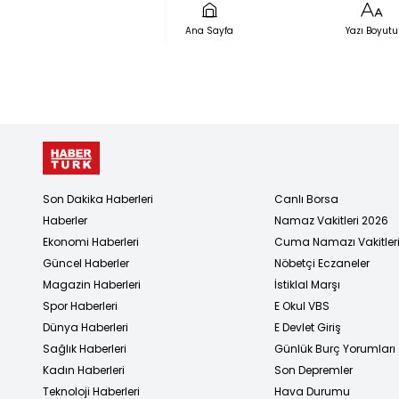
Ana Sayfa
Yazı Boyutu
Son Dakika Haberleri
Canlı Borsa
Haberler
Namaz Vakitleri 2026
Ekonomi Haberleri
Cuma Namazı Vakitler
Güncel Haberler
Nöbetçi Eczaneler
Magazin Haberleri
İstiklal Marşı
Spor Haberleri
E Okul VBS
Dünya Haberleri
E Devlet Giriş
Sağlık Haberleri
Günlük Burç Yorumları
Kadın Haberleri
Son Depremler
Teknoloji Haberleri
Hava Durumu