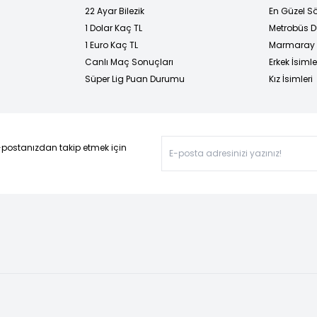
22 Ayar Bilezik
En Güzel Sö
1 Dolar Kaç TL
Metrobüs D
1 Euro Kaç TL
Marmaray D
Canlı Maç Sonuçları
Erkek İsimle
Süper Lig Puan Durumu
Kız İsimleri
-postanızdan takip etmek için