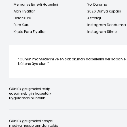
Memur ve Emekli Haberleri
Yol Durumu
Altın Fiyatları
2026 Dünya Kupası
Dolar Kuru
Astroloji
Euro Kuru
Instagram Dondurma
Kripto Para Fiyatları
Instagram Silme
“Günün manşetlerini ve en çok okunan haberlerini her sabah e
bültene üye olun.”
Günlük gelişmeleri takip
edebilmek için habertürk
uygulamasını indirin
Günlük gelişmeleri sosyal
medya hesaplarından takip