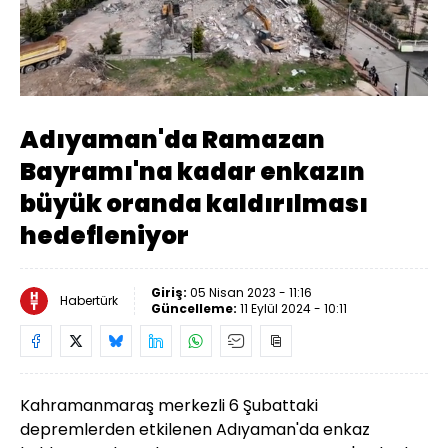
Yüklendi
:
14.22%
Sesi
Oynatma
Aç
Hızı
Adıyaman'da Ramazan
Bayramı'na kadar enkazın
büyük oranda kaldırılması
hedefleniyor
Giriş:
05 Nisan 2023 - 11:16
Habertürk
Güncelleme:
11 Eylül 2024 - 10:11
Kahramanmaraş merkezli 6 Şubattaki
depremlerden etkilenen Adıyaman'da enkaz