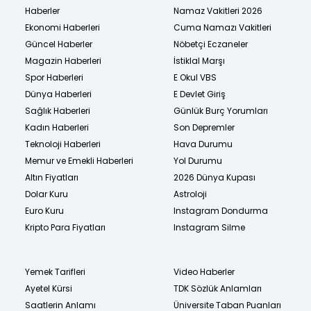
Haberler
Namaz Vakitleri 2026
Ekonomi Haberleri
Cuma Namazı Vakitleri
Güncel Haberler
Nöbetçi Eczaneler
Magazin Haberleri
İstiklal Marşı
Spor Haberleri
E Okul VBS
Dünya Haberleri
E Devlet Giriş
Sağlık Haberleri
Günlük Burç Yorumları
Kadın Haberleri
Son Depremler
Teknoloji Haberleri
Hava Durumu
Memur ve Emekli Haberleri
Yol Durumu
Altın Fiyatları
2026 Dünya Kupası
Dolar Kuru
Astroloji
Euro Kuru
Instagram Dondurma
Kripto Para Fiyatları
Instagram Silme
Yemek Tarifleri
Video Haberler
Ayetel Kürsi
TDK Sözlük Anlamları
Saatlerin Anlamı
Üniversite Taban Puanları