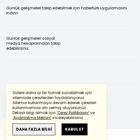
Günlük gelişmeleri takip edebilmek için habertürk uygulamasını
indirin
Günlük gelişmeleri sosyal
medya hesaplarından takip
edebilirsiniz.
Sizlere daha iyi bir hizmet sunabilmek için
sitemizde çerezlerden faydalanıyoruz.
Sitemizi kullanmaya devam ederek çerezleri
Powered by
Translate
kullanmamıza izin vermiş oluyorsunuz.
Detaylı bilgi almak için
‘Çerez Politikasını’
ve
‘Aydınlatma Metnini’
inceleyebilirsiniz.
Bu çeviride
Google Translete
kullanılmıştır.
Anlam ve çeviri hatalarından
haberturk.com
DAHA FAZLA BİLGİ
KABUL ET
sorumlu değildir.