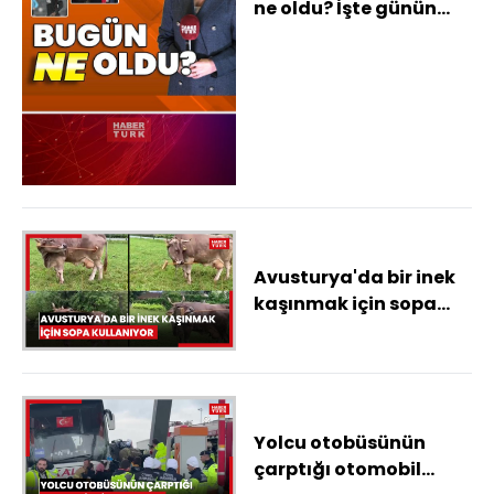
ne oldu? İşte günün
öne çıkan haberleri
Avusturya'da bir inek
kaşınmak için sopa
kullanıyor
Yolcu otobüsünün
çarptığı otomobil