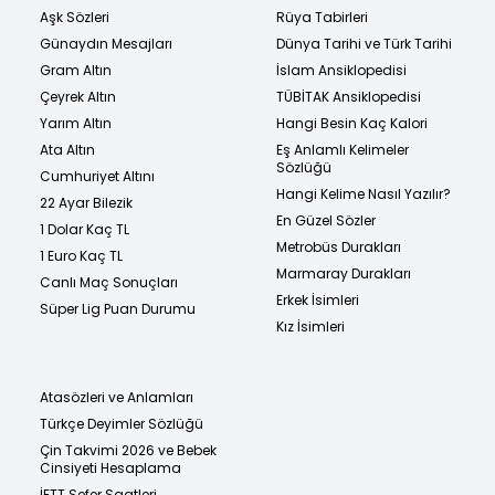
Aşk Sözleri
Rüya Tabirleri
Günaydın Mesajları
Dünya Tarihi ve Türk Tarihi
Gram Altın
İslam Ansiklopedisi
Çeyrek Altın
TÜBİTAK Ansiklopedisi
Yarım Altın
Hangi Besin Kaç Kalori
Ata Altın
Eş Anlamlı Kelimeler
Sözlüğü
Cumhuriyet Altını
Hangi Kelime Nasıl Yazılır?
22 Ayar Bilezik
En Güzel Sözler
1 Dolar Kaç TL
Metrobüs Durakları
1 Euro Kaç TL
Marmaray Durakları
Canlı Maç Sonuçları
Erkek İsimleri
Süper Lig Puan Durumu
Kız İsimleri
Atasözleri ve Anlamları
Türkçe Deyimler Sözlüğü
Çin Takvimi 2026 ve Bebek
Cinsiyeti Hesaplama
İETT Sefer Saatleri