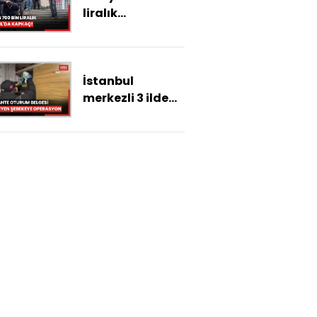
liralık
İstanbul'da
kapkaç!
İstanbul
merkezli 3 ilde
sahte oturum
belgesi
düzenleyen
şebekeye
operasyon: 9
gözaltı