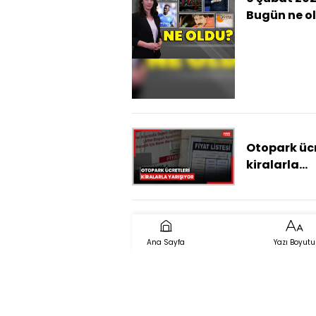
Bugün ne o
İşte günün 
çıkan haber
Otopark ücr
kiralarla
yarışıyor
Ana Sayfa
Yazı Boyutu