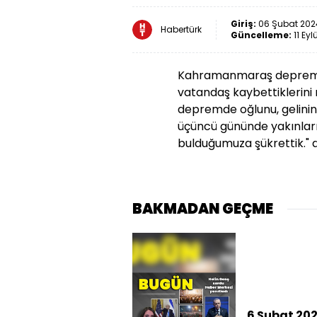
Giriş:
06 Şubat 2024
Habertürk
Güncelleme:
11 Eyl
Kahramanmaraş depremler
vatandaş kaybettiklerini 
depremde oğlunu, gelinin
üçüncü gününde yakınları
bulduğumuza şükrettik." 
BAKMADAN GEÇME
6 Şubat 202