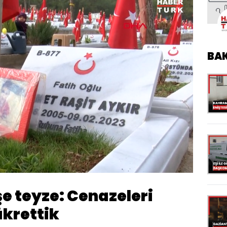
BA
Oynatma
Hızı
 teyze: Cenazeleri
krettik