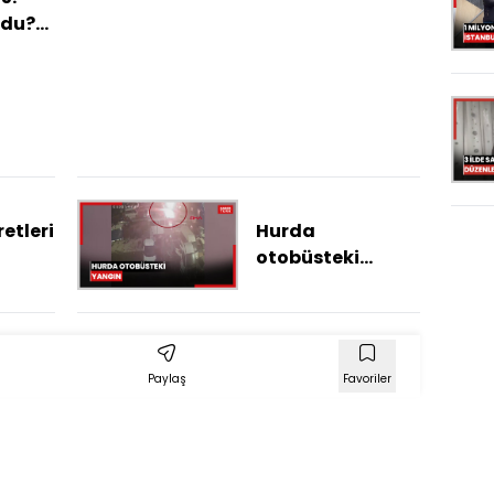
ldu?
öne
leri
etleri
Hurda
otobüsteki
yangın
kamerada:
Abdullah öldü; 3
gözaltı
Paylaş
Favoriler