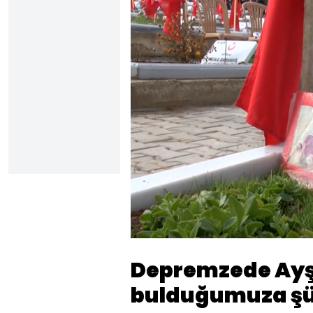
Yüklendi
:
38.10%
Sesi
Aç
Depremzede Ayşe
bulduğumuza şü