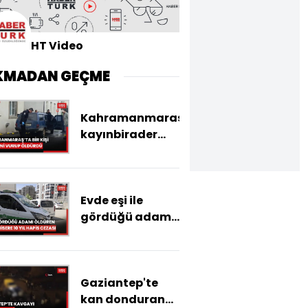
HT Video
KMADAN GEÇME
Kahramanmaraş'ta
kayınbirader
dehşeti:
Eniştesini
otomobile
Evde eşi ile
binerken
gördüğü adamı
vurarak öldürdü
öldüren
başkomisere 10
yıl hapis cezası
Gaziantep'te
kan donduran