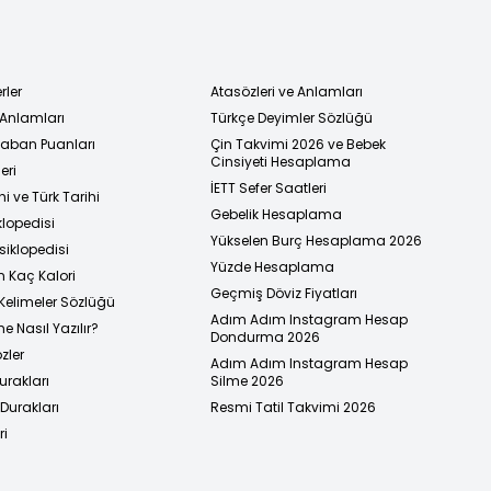
rler
Atasözleri ve Anlamları
 Anlamları
Türkçe Deyimler Sözlüğü
 Taban Puanları
Çin Takvimi 2026 ve Bebek
Cinsiyeti Hesaplama
eri
İETT Sefer Saatleri
i ve Türk Tarihi
Gebelik Hesaplama
klopedisi
Yükselen Burç Hesaplama 2026
siklopedisi
Yüzde Hesaplama
n Kaç Kalori
Geçmiş Döviz Fiyatları
Kelimeler Sözlüğü
Adım Adım Instagram Hesap
e Nasıl Yazılır?
Dondurma 2026
zler
Adım Adım Instagram Hesap
urakları
Silme 2026
urakları
Resmi Tatil Takvimi 2026
ri