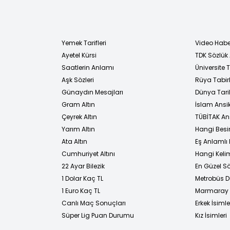
Yemek Tarifleri
Video Habe
Ayetel Kürsi
TDK Sözlük
i
Saatlerin Anlamı
Üniversite
Aşk Sözleri
Rüya Tabirl
Günaydın Mesajları
Dünya Tarih
Gram Altın
İslam Ansi
Çeyrek Altın
TÜBİTAK An
Yarım Altın
Hangi Besi
Ata Altın
Eş Anlamlı 
Cumhuriyet Altını
Hangi Kelim
22 Ayar Bilezik
En Güzel Sö
1 Dolar Kaç TL
Metrobüs D
1 Euro Kaç TL
Marmaray D
Canlı Maç Sonuçları
Erkek İsimle
Süper Lig Puan Durumu
Kız İsimleri