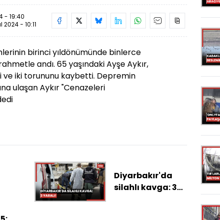
 - 19:40
ül 2024 - 10:11
inin birinci yıldönümünde binlerce
rahmetle andı. 65 yaşındaki Ayşe Aykır,
i ve iki torununu kaybetti. Depremin
na ulaşan Aykır "Cenazeleri
dedi
Diyarbakır'da
silahlı kavga: 3
yaralı!
5: