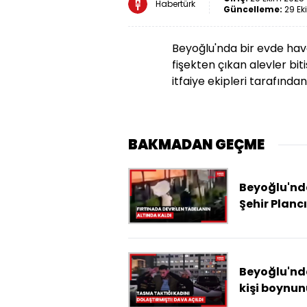
Habertürk
Güncelleme:
29 Ek
Beyoğlu'nda bir evde hava
fişekten çıkan alevler biti
itfaiye ekipleri tarafında
BAKMADAN GEÇME
Beyoğlu'nd
Şehir Plancı
kadın fırtı
devrilen
tabelanın
altında kal
Beyoğlu'nda
yaşam
kişi boynun
mücadeles
tasma takt