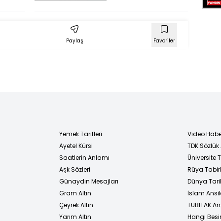
oldu
tı:
n dava
Paylaş
Favoriler
Yemek Tarifleri
Video Habe
Ayetel Kürsi
TDK Sözlük
i
Saatlerin Anlamı
Üniversite
Aşk Sözleri
Rüya Tabirl
Günaydın Mesajları
Dünya Tarih
Gram Altın
İslam Ansi
Çeyrek Altın
TÜBİTAK An
Yarım Altın
Hangi Besi