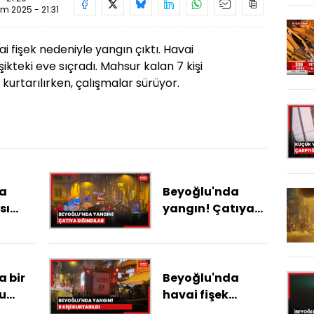
im 2025 - 21:31
i fişek nedeniyle yangın çıktı. Havai
şikteki eve sıçradı. Mahsur kalan 7 kişi
n kurtarılırken, çalışmalar sürüyor.
a
Beyoğlu'nda
sı
yangın! Çatıya
nada
sığındılar
dı;
 bir
Beyoğlu'nda
u
havai fişek
i
ığı
yangına neden