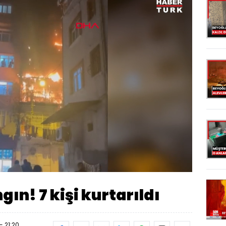
Yüklendi
:
84.67%
Oynatma
Hızı
ın! 7 kişi kurtarıldı
- 21:20