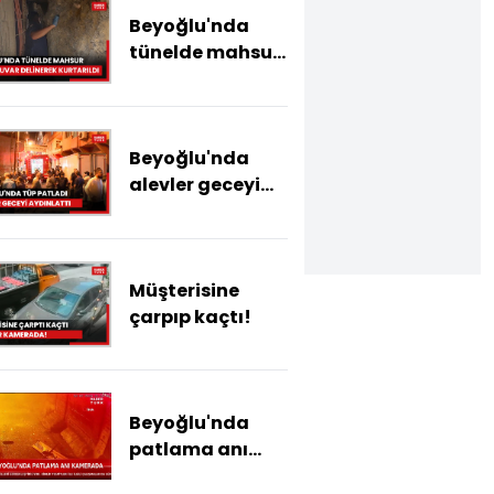
Beyoğlu'nda
tünelde mahsur
kaldı; duvar
delinerek
kurtarıldı: 6
Beyoğlu'nda
saatlik
alevler geceyi
operasyon
aydınlattı
kamerada
Müşterisine
çarpıp kaçtı!
Beyoğlu'nda
patlama anı
kamerada