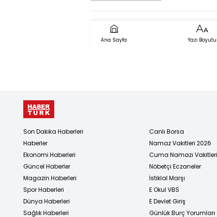
veriyor
kadını
dolaştırmış
Olay ilişki
Ana Sayfa
Yazı Boyutu
açıldı
Son Dakika Haberleri
Canlı Borsa
Haberler
Namaz Vakitleri 2026
Ekonomi Haberleri
Cuma Namazı Vakitler
Güncel Haberler
Nöbetçi Eczaneler
Magazin Haberleri
İstiklal Marşı
Spor Haberleri
E Okul VBS
Dünya Haberleri
E Devlet Giriş
Sağlık Haberleri
Günlük Burç Yorumları