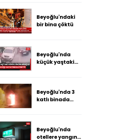
Beyoğlu'ndaki
bir bina çöktü
Beyoğlu'nda
küçük yaştaki
sürücünün
araçla çarptığı
kişi hayatını
Beyoğlu'nda 3
kaybetti
katlı binada
yangın paniği
Beyoğlu'nda
otellere yangın