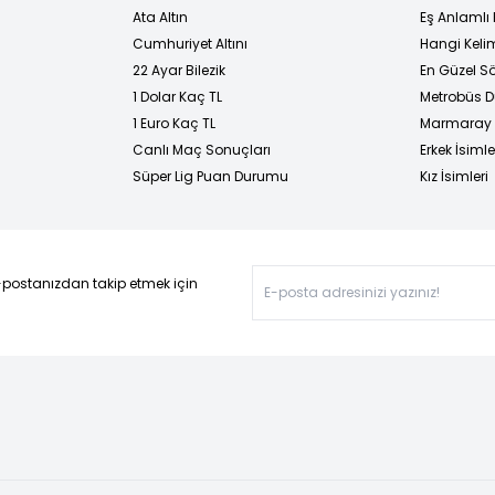
Ata Altın
Eş Anlamlı 
Cumhuriyet Altını
Hangi Kelim
22 Ayar Bilezik
En Güzel Sö
1 Dolar Kaç TL
Metrobüs D
1 Euro Kaç TL
Marmaray D
Canlı Maç Sonuçları
Erkek İsimle
Süper Lig Puan Durumu
Kız İsimleri
-postanızdan takip etmek için