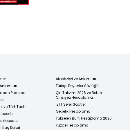
denetimi yapıldı
rler
Atasözleri ve Anlamları
 Anlamları
Türkçe Deyimler Sözlüğü
 Taban Puanları
Çin Takvimi 2026 ve Bebek
Cinsiyeti Hesaplama
eri
İETT Sefer Saatleri
i ve Türk Tarihi
Gebelik Hesaplama
klopedisi
Yükselen Burç Hesaplama 2026
siklopedisi
Yüzde Hesaplama
n Kaç Kalori