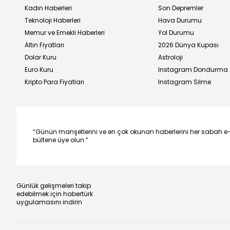
Kadın Haberleri
Son Depremler
Teknoloji Haberleri
Hava Durumu
Memur ve Emekli Haberleri
Yol Durumu
Altın Fiyatları
2026 Dünya Kupası
Dolar Kuru
Astroloji
Euro Kuru
Instagram Dondurma
Kripto Para Fiyatları
Instagram Silme
“Günün manşetlerini ve en çok okunan haberlerini her sabah e
bültene üye olun.”
Günlük gelişmeleri takip
edebilmek için habertürk
uygulamasını indirin