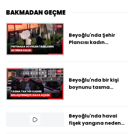
BAKMADAN GEÇME
Beyoğlu'nda Şehir
Plancısı kadın
fırtınada devrilen
tabelanın altında
kaldı; yaşam
mücadelesi veriyor
Beyoğlu'nda bir kişi
boynunu tasma
taktığı kadını
dolaştırmıştı: Olay
ilişkin dava açıldı
Beyoğlu'nda havai
fişek yangına neden
oldu