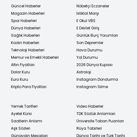
Güncel Haberler
Nöbetçi Eczaneler
Magazin Haberleri
İstiklal Marşı
Spor Haberleri
E Okul VBS
Dünya Haberleri
E Devlet Giriş
Sağlık Haberleri
Günlük Burç Yorumları
Kadın Haberleri
Son Depremler
Teknoloji Haberleri
Hava Durumu
Memur ve Emekli Haberleri
Yol Durumu
Altın Fiyatları
2026 Dünya Kupası
Dolar Kuru
Astroloji
Euro Kuru
Instagram Dondurma
Kripto Para Fiyatları
Instagram Silme
Yemek Tarifleri
Video Haberler
Ayetel Kürsi
TDK Sözlük Anlamları
Saatlerin Anlamı
Üniversite Taban Puanları
Aşk Sözleri
Rüya Tabirleri
Günaydın Mesajları
Dünya Tarihi ve Türk Tarihi