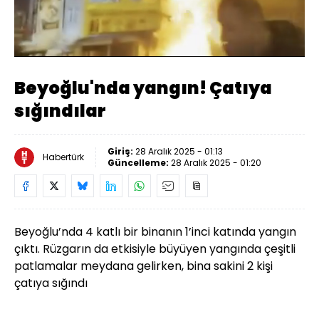
Yüklendi
:
20.18%
Sesi
Oynatma
Aç
Hızı
Beyoğlu'nda yangın! Çatıya
sığındılar
Giriş:
28 Aralık 2025 - 01:13
Habertürk
Güncelleme:
28 Aralık 2025 - 01:20
Beyoğlu’nda 4 katlı bir binanın 1’inci katında yangın
çıktı. Rüzgarın da etkisiyle büyüyen yangında çeşitli
patlamalar meydana gelirken, bina sakini 2 kişi
çatıya sığındı