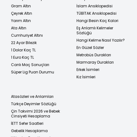
Gram Altın
İslam Ansiklopedisi
Çeyrek Altın
TÜBİTAK Ansiklopedisi
Yarım Altın
Hangi Besin Kaç Kalori
Ata Altın
Eş Anlamlı Kelimeler
Sözlüğü
Cumhuriyet Altını
Hangi Kelime Nasıl Yazılır?
22 Ayar Bilezik
En Güzel Sözler
1 Dolar Kaç TL
Metrobüs Durakları
1 Euro Kaç TL
Marmaray Durakları
Canlı Maç Sonuçları
Erkek İsimleri
Süper Lig Puan Durumu
Kız İsimleri
Atasözleri ve Anlamları
Türkçe Deyimler Sözlüğü
Çin Takvimi 2026 ve Bebek
Cinsiyeti Hesaplama
İETT Sefer Saatleri
Gebelik Hesaplama