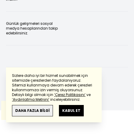
Günlük gelişmeleri sosyal
medya hesaplarından takip
edebilirsiniz.
Sizlere daha iyi bir hizmet sunabilmek için
sitemizde çerezlerden faydalanıyoruz.
Sitemizi kullanmaya devam ederek çerezleri
Powered by
Translate
kullanmamıza izin vermiş oluyorsunuz.
Detaylı bilgi almak için
‘Çerez Politikasını’
ve
‘Aydınlatma Metnini’
inceleyebilirsiniz.
Bu çeviride
Google Translete
kullanılmıştır.
Anlam ve çeviri hatalarından
haberturk.com
DAHA FAZLA BİLGİ
KABUL ET
sorumlu değildir.