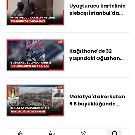
Uyuşturucu kartelinin
elebaşı İstanbul'da
yakalandı
Kağıthane'de 32
yaşındaki Oğuzhan
evinde ölü bulundu:
Annesi 'Yavrum gitti'
diye ağladı
Malatya'da korkutan
5.6 büyüklüğünde
deprem!