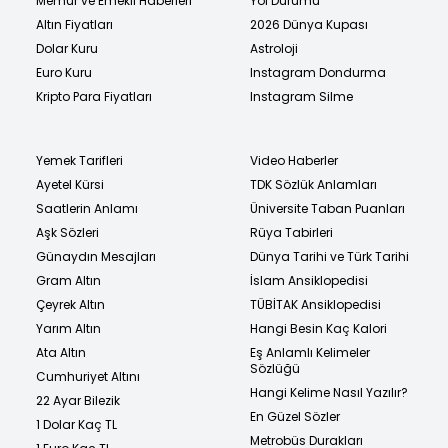
Memur ve Emekli Haberleri
Yol Durumu
Altın Fiyatları
2026 Dünya Kupası
Dolar Kuru
Astroloji
Euro Kuru
Instagram Dondurma
Kripto Para Fiyatları
Instagram Silme
Yemek Tarifleri
Video Haberler
Ayetel Kürsi
TDK Sözlük Anlamları
Saatlerin Anlamı
Üniversite Taban Puanları
Aşk Sözleri
Rüya Tabirleri
Günaydın Mesajları
Dünya Tarihi ve Türk Tarihi
Gram Altın
İslam Ansiklopedisi
Çeyrek Altın
TÜBİTAK Ansiklopedisi
Yarım Altın
Hangi Besin Kaç Kalori
Ata Altın
Eş Anlamlı Kelimeler
Sözlüğü
Cumhuriyet Altını
Hangi Kelime Nasıl Yazılır?
22 Ayar Bilezik
En Güzel Sözler
1 Dolar Kaç TL
Metrobüs Durakları