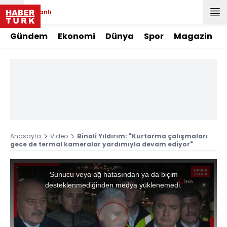
Canlı
Gündem
Ekonomi
Dünya
Spor
Magazin
Anasayfa
Video
Binali Yıldırım: "Kurtarma çalışmaları
gece de termal kameralar yardımıyla devam ediyor"
This
is
a
Sunucu veya ağ hatasından ya da biçim
modal
window.
desteklenmediğinden medya yüklenemedi.
Videoyu