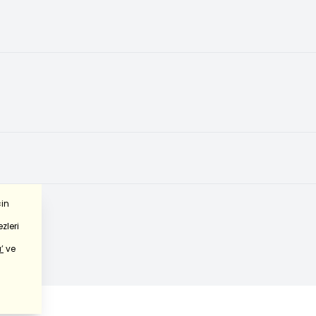
çin
zleri
’
ve