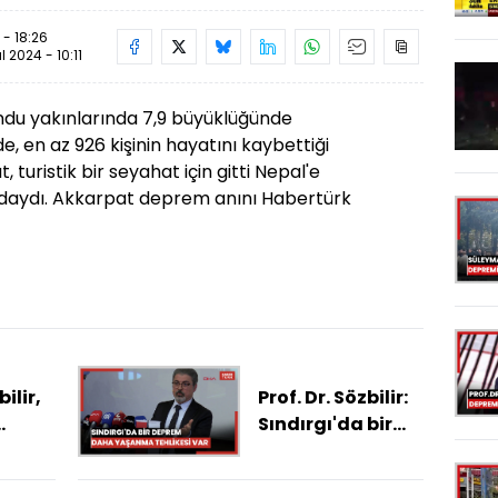
 - 18:26
ül 2024 - 10:11
ndu yakınlarında 7,9 büyüklüğünde
en az 926 kişinin hayatını kaybettiği
, turistik bir seyahat için gitti Nepal'e
daydı. Akkarpat deprem anını Habertürk
bilir,
Prof. Dr. Sözbilir:
Sındırgı'da bir
deprem daha
i
yaşanma