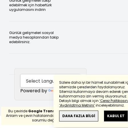
Günlük gelişmeleri takip
edebilmek için habertürk
uygulamasını indirin
Günlük gelişmeleri sosyal
medya hesaplarından takip
edebilirsiniz.
Sizlere daha iyi bir hizmet sunabilmek i
sitemizde çerezlerden faydalanıyoruz.
Powered by
Translate
Sitemizi kullanmaya devam ederek çere
kullanmamıza izin vermiş oluyorsunuz.
Detaylı bilgi almak için
‘Çerez Politikasını
‘Aydınlatma Metnini’
inceleyebilirsiniz.
Bu çeviride
Google Translete
kullanılmıştır.
Anlam ve çeviri hatalarından
haberturk.com
DAHA FAZLA BİLGİ
KABUL ET
sorumlu değildir.