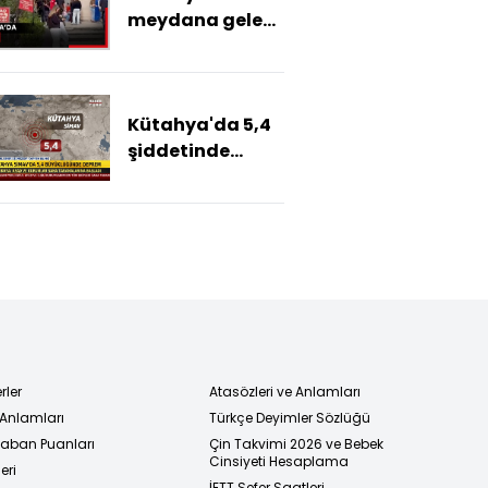
meydana gelen
5,4
büyüklüğünde
deprem çevre
Kütahya'da 5,4
illerde hissedildi
şiddetinde
deprem
rler
Atasözleri ve Anlamları
 Anlamları
Türkçe Deyimler Sözlüğü
 Taban Puanları
Çin Takvimi 2026 ve Bebek
Cinsiyeti Hesaplama
eri
İETT Sefer Saatleri