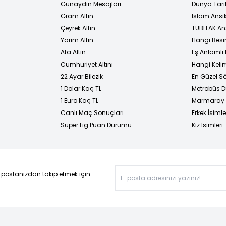
Günaydın Mesajları
Dünya Tarih
Gram Altın
İslam Ansi
Çeyrek Altın
TÜBİTAK An
Yarım Altın
Hangi Besi
Ata Altın
Eş Anlamlı 
Cumhuriyet Altını
Hangi Kelim
22 Ayar Bilezik
En Güzel Sö
1 Dolar Kaç TL
Metrobüs D
1 Euro Kaç TL
Marmaray D
Canlı Maç Sonuçları
Erkek İsimle
Süper Lig Puan Durumu
Kız İsimleri
-postanızdan takip etmek için