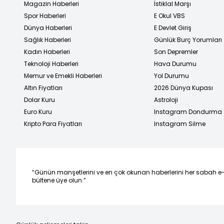
Magazin Haberleri
İstiklal Marşı
Spor Haberleri
E Okul VBS
Dünya Haberleri
E Devlet Giriş
Sağlık Haberleri
Günlük Burç Yorumları
Kadın Haberleri
Son Depremler
Teknoloji Haberleri
Hava Durumu
Memur ve Emekli Haberleri
Yol Durumu
Altın Fiyatları
2026 Dünya Kupası
Dolar Kuru
Astroloji
Euro Kuru
Instagram Dondurma
Kripto Para Fiyatları
Instagram Silme
“Günün manşetlerini ve en çok okunan haberlerini her sabah e
bültene üye olun.”