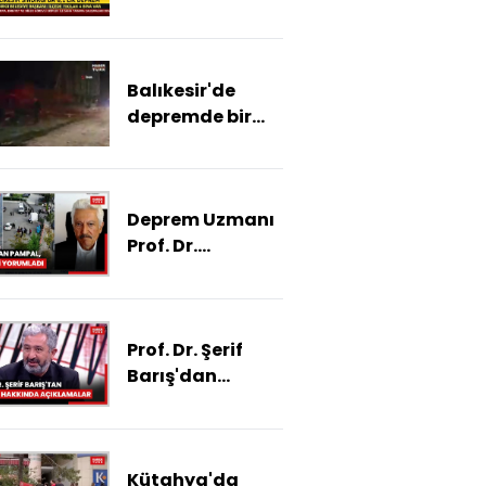
Sak'tan
açıklamalar
Balıkesir'de
depremde bir
bina yıkıldı
Deprem Uzmanı
Prof. Dr.
Süleyman
Pampal,
Marmara'da
Prof. Dr. Şerif
yaşanan 5
Barış'dan
büyüklüğündeki
deprem
depremi
açıklaması
yorumladı
Kütahya'da