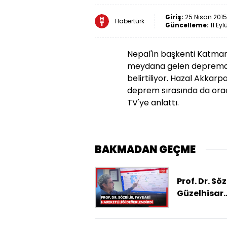
Giriş:
25 Nisan 2015
Habertürk
Güncelleme:
11 Eyl
Nepal'in başkenti Katma
meydana gelen depremde, 
belirtiliyor. Hazal Akkarpat
deprem sırasında da ora
TV'ye anlattı.
BAKMADAN GEÇME
Prof. Dr. Söz
Güzelhisar
Fayındaki
hareketliliğ