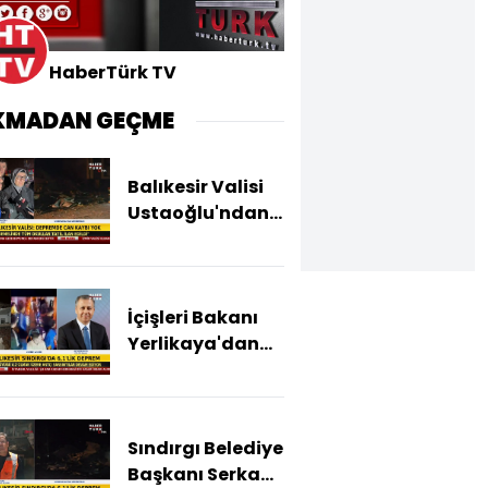
HaberTürk TV
KMADAN GEÇME
Balıkesir Valisi
Ustaoğlu'ndan
açıklamalar
İçişleri Bakanı
Yerlikaya'dan
açıklamalar
Sındırgı Belediye
Başkanı Serkan