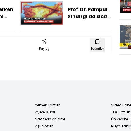
rdi
tehlikesi var
 erken
Prof. Dr. Pampal:
mi
Sındırgı'da sıcak
su ve buhar
e
faaliyetleri
nuç
deprem
fırtınasında
Paylaş
Favoriler
etken
Yemek Tarifleri
Video Habe
Ayetel Kürsi
TDK Sözlük
i
Saatlerin Anlamı
Üniversite
Aşk Sözleri
Rüya Tabirl