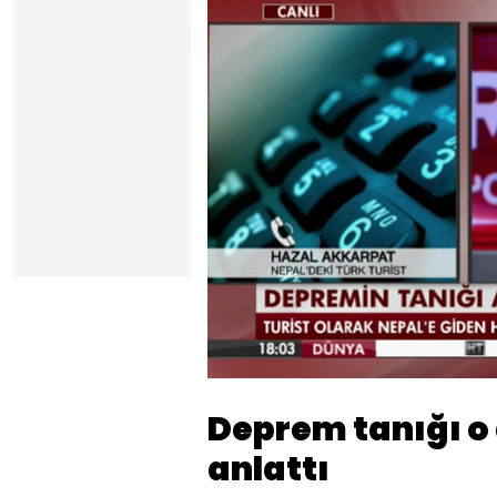
Yüklendi
:
29.17%
Sesi
Aç
Deprem tanığı o
anlattı