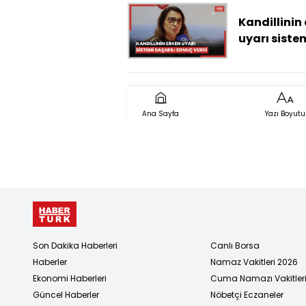
değerlendi
Kandillinin
uyarı siste
Sındırgı
depremind
başarılı so
verdi
Ana Sayfa
Yazı Boyutu
Son Dakika Haberleri
Canlı Borsa
Haberler
Namaz Vakitleri 2026
Ekonomi Haberleri
Cuma Namazı Vakitler
Güncel Haberler
Nöbetçi Eczaneler