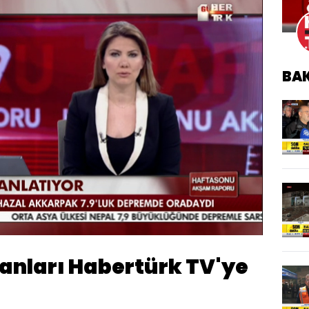
BA
Oynatma
Hızı
 anları Habertürk TV'ye