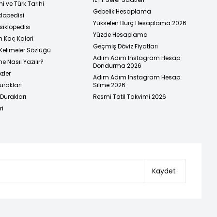
i ve Türk Tarihi
Gebelik Hesaplama
klopedisi
Yükselen Burç Hesaplama 2026
siklopedisi
Yüzde Hesaplama
n Kaç Kalori
Geçmiş Döviz Fiyatları
Kelimeler Sözlüğü
Adım Adım Instagram Hesap
e Nasıl Yazılır?
Dondurma 2026
zler
Adım Adım Instagram Hesap
urakları
Silme 2026
urakları
Resmi Tatil Takvimi 2026
ri
Kaydet