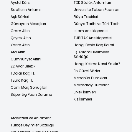
Ayetel Kürsi
TDK Sözlük Anlamları
Saatlerin Anlamı
Üniversite Taban Puanları
Aşk Sözleri
Rüya Tabirleri
Günaydın Mesajları
Dünya Tarihi ve Türk Tarihi
Gram Altın
İslam Ansiklopedisi
Çeyrek Altın
TÜBİTAK Ansiklopedisi
Yarım Altın
Hangi Besin Kaç Kalori
Ata Altın
Eş Anlamlı Kelimeler
Sözlüğü
Cumhuriyet Altını
Hangi Kelime Nasıl Yazılır?
22 Ayar Bilezik
En Güzel Sözler
1 Dolar Kaç TL
Metrobüs Durakları
1 Euro Kaç TL
Marmaray Durakları
Canlı Maç Sonuçları
Erkek İsimleri
Süper Lig Puan Durumu
Kız İsimleri
Atasözleri ve Anlamları
Türkçe Deyimler Sözlüğü