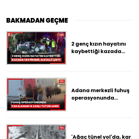
BAKMADAN GEÇME
2 genç kızın hayatını
kaybettiği kazada
sürücü 144 promil
alkollü çıktı
Adana merkezli fuhuş
operasyonunda
yakalanan 14 zanlı
tutuklandı
'Ağaç tünel yol'da, kar