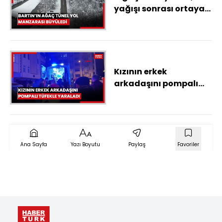
yağışı sonrası ortaya
çıkan manzara
görüntülendi
Kızının erkek
arkadaşını pompalı
tüfekle yaraladı
Ana Sayfa
Yazı Boyutu
Paylaş
Favoriler