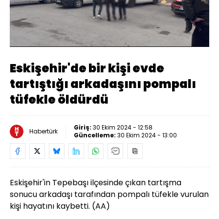
Yüklendi
:
41.37%
Sesi
Oynatma
480
Aç
Hızı
Eskişehir'de bir kişi evde
tartıştığı arkadaşını pompalı
tüfekle öldürdü
Giriş:
30 Ekim 2024 - 12:58
Habertürk
Güncelleme:
30 Ekim 2024 - 13:00
Eskişehir'in Tepebaşı ilçesinde çıkan tartışma
sonucu arkadaşı tarafından pompalı tüfekle vurulan
kişi hayatını kaybetti. (AA)