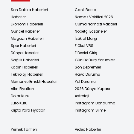
Son Dakika Haberleri
Canlı Borsa
Haberler
Namaz Vakitleri 2026
Ekonomi Haberleri
Cuma Namazı Vakitleri
Güncel Haberler
Nöbetçi Eczaneler
Magazin Haberleri
İstiklal Marşı
Spor Haberleri
E Okul VBS
Dünya Haberleri
E Devlet Giriş
Sağlık Haberleri
Günlük Burç Yorumları
Kadın Haberleri
Son Depremler
Teknoloji Haberleri
Hava Durumu
Memur ve Emekli Haberleri
Yol Durumu
Altın Fiyatları
2026 Dünya Kupası
Dolar Kuru
Astroloji
Euro Kuru
Instagram Dondurma
Kripto Para Fiyatları
Instagram Silme
Yemek Tarifleri
Video Haberler