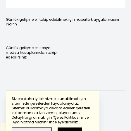
Günlük gelişmeleri takip edebilmek için habertürk uygulamasını
indirin
Günlük gelişmeleri sosyal
medya hesaplarından takip
edebilirsiniz.
Sizlere daha iyi bir hizmet sunabilmek için
sitemizde çerezlerden faydalanıyoruz.
Sitemizi kullanmaya devam ederek çerezleri
Powered by
Translate
kullanmamıza izin vermiş oluyorsunuz.
Detaylı bilgi almak için
‘Çerez Politikasını’
ve
‘Aydınlatma Metnini’
inceleyebilirsiniz.
Bu çeviride
Google Translete
kullanılmıştır.