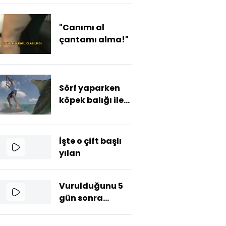
"Canımı al
çantamı alma!"
Sörf yaparken
köpek balığı ile
çarpıştı
İşte o çift başlı
yılan
Vurulduğunu 5
gün sonra
öğrendi