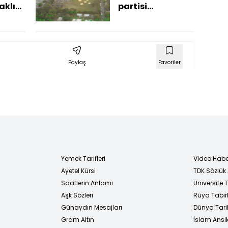
aklı
partisi
düzenleyen
gruba polis
baskını
Paylaş
Favoriler
Yemek Tarifleri
Video Habe
Ayetel Kürsi
TDK Sözlük
i
Saatlerin Anlamı
Üniversite
Aşk Sözleri
Rüya Tabirl
Günaydın Mesajları
Dünya Tarih
Gram Altın
İslam Ansi