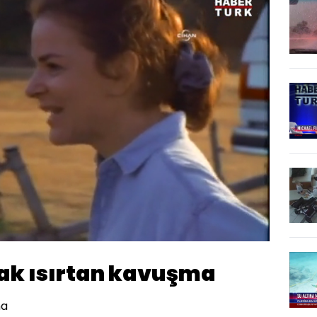
Oynatma
Hızı
ak ısırtan kavuşma
ma