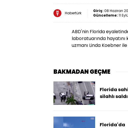
Giriş:
08 Haziran 20
Habertürk
Güncelleme:
11 Eyl
ABD'nin Florida eyaletin
laboratuarında hayatını 
uzmanı Linda Koebner ile 
BAKMADAN GEÇME
Florida sah
silahlı saldı
Florida'da