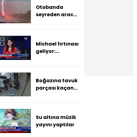
Otobanda
seyreden araca
yıldırım düştü
Michael fırtınası
geliyor:
Fırtınanın yarın
Florida'ya
ulaşması
Boğazına tavuk
bekleniyor
parçası kaçan
bebeği polis
böyle kurtardı
Su altına müzik
yayını yaptılar