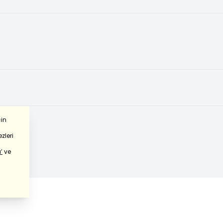
çin
zleri
’
ve