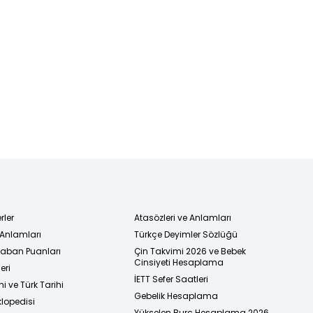
rler
Atasözleri ve Anlamları
 Anlamları
Türkçe Deyimler Sözlüğü
 Taban Puanları
Çin Takvimi 2026 ve Bebek
Cinsiyeti Hesaplama
eri
İETT Sefer Saatleri
i ve Türk Tarihi
Gebelik Hesaplama
klopedisi
Yükselen Burç Hesaplama 2026