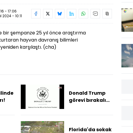
16 - 17:06
ül 2024 - 10:11
de bir şempanze 25 yıl önce araştırma
kurtaran hayvan davranış bilimleri
yeniden karşılaştı. (cha)
ilinde
Donald Trump
rı!
görevi bırakalı
bir hafta
olmuştu: Hızlı
döndü!
Florida'da sokak