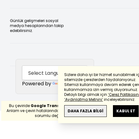
Günlük gelişmeleri sosyal
medya hesaplarından takip
edebilirsiniz.
Sizlere daha iyi bir hizmet sunabilmek i
sitemizde çerezlerden faydalanıyoruz.
Powered by
Translate
Sitemizi kullanmaya devam ederek çere
kullanmamıza izin vermiş oluyorsunuz.
Detaylı bilgi almak için
‘Çerez Politikasını
‘Aydınlatma Metnini’
inceleyebilirsiniz.
Bu çeviride
Google Translete
kullanılmıştır.
Anlam ve çeviri hatalarından
haberturk.com
DAHA FAZLA BİLGİ
KABUL ET
sorumlu değildir.