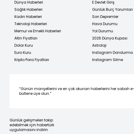
Dünya Haberleri
E Devlet Giriş
Sağlık Haberleri
Günlük Burç Yorumları
Kadın Haberleri
Son Depremler
Teknoloji Haberleri
Hava Durumu
Memur ve Emekli Haberleri
Yol Durumu
Altın Fiyatları
2026 Dünya Kupası
Dolar Kuru
Astroloji
Euro Kuru
Instagram Dondurma
Kripto Para Fiyatları
Instagram Silme
“Günün manşetlerini ve en çok okunan haberlerini her sabah e
bültene üye olun.”
Günlük gelişmeleri takip
edebilmek için habertürk
uygulamasını indirin