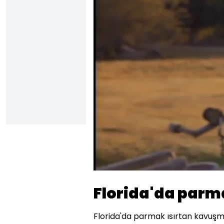
Yüklendi
:
14.30%
Sesi
Aç
Florida'da parm
Florida'da parmak ısırtan kavuş