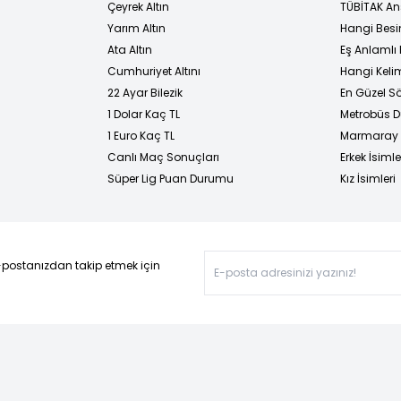
Çeyrek Altın
TÜBİTAK An
Yarım Altın
Hangi Besi
Ata Altın
Eş Anlamlı 
Cumhuriyet Altını
Hangi Kelim
22 Ayar Bilezik
En Güzel Sö
1 Dolar Kaç TL
Metrobüs D
1 Euro Kaç TL
Marmaray D
Canlı Maç Sonuçları
Erkek İsimle
Süper Lig Puan Durumu
Kız İsimleri
-postanızdan takip etmek için