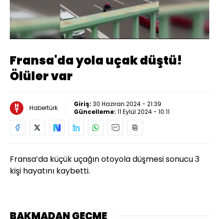
Yüklendi
:
100.00%
Sesi
Oynatma
Aç
Hızı
Fransa'da yola uçak düştü!
Ölüler var
Giriş:
30 Haziran 2024 - 21:39
Habertürk
Güncelleme:
11 Eylül 2024 - 10:11
Fransa’da küçük uçağın otoyola düşmesi sonucu 3
kişi hayatını kaybetti.
BAKMADAN GEÇME