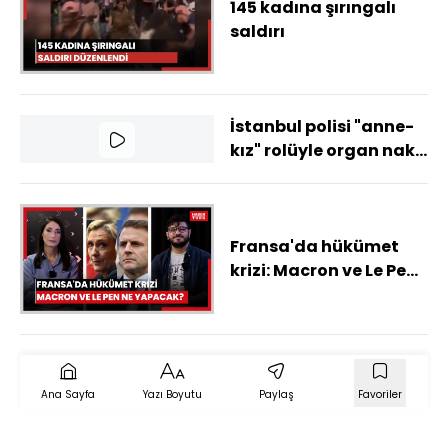
145 kadına şırıngalı
saldırı
İstanbul polisi "anne-
kız" rolüyle organ nakli
yapılmasına engel
oldu
Fransa'da hükümet
krizi: Macron ve Le Pen
ne yapacak?
Ana Sayfa
Yazı Boyutu
Paylaş
Favoriler