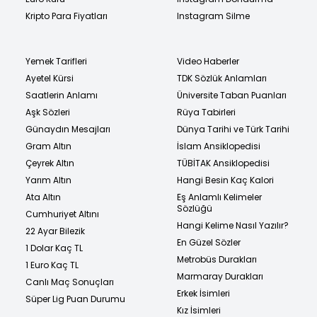
Kripto Para Fiyatları
Instagram Silme
Yemek Tarifleri
Video Haberler
Ayetel Kürsi
TDK Sözlük Anlamları
Saatlerin Anlamı
Üniversite Taban Puanları
Aşk Sözleri
Rüya Tabirleri
Günaydın Mesajları
Dünya Tarihi ve Türk Tarihi
Gram Altın
İslam Ansiklopedisi
Çeyrek Altın
TÜBİTAK Ansiklopedisi
Yarım Altın
Hangi Besin Kaç Kalori
Ata Altın
Eş Anlamlı Kelimeler
Sözlüğü
Cumhuriyet Altını
Hangi Kelime Nasıl Yazılır?
22 Ayar Bilezik
En Güzel Sözler
1 Dolar Kaç TL
Metrobüs Durakları
1 Euro Kaç TL
Marmaray Durakları
Canlı Maç Sonuçları
Erkek İsimleri
Süper Lig Puan Durumu
Kız İsimleri