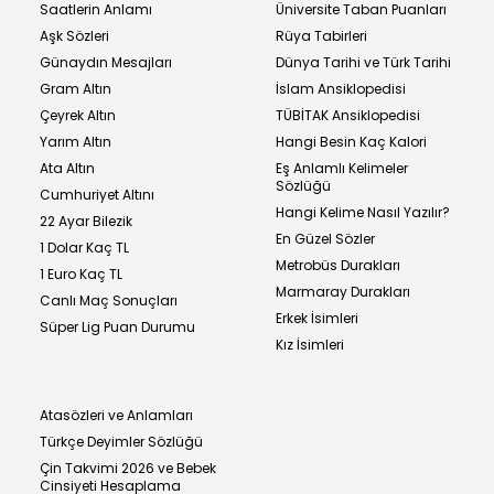
Saatlerin Anlamı
Üniversite Taban Puanları
Aşk Sözleri
Rüya Tabirleri
Günaydın Mesajları
Dünya Tarihi ve Türk Tarihi
Gram Altın
İslam Ansiklopedisi
Çeyrek Altın
TÜBİTAK Ansiklopedisi
Yarım Altın
Hangi Besin Kaç Kalori
Ata Altın
Eş Anlamlı Kelimeler
Sözlüğü
Cumhuriyet Altını
Hangi Kelime Nasıl Yazılır?
22 Ayar Bilezik
En Güzel Sözler
1 Dolar Kaç TL
Metrobüs Durakları
1 Euro Kaç TL
Marmaray Durakları
Canlı Maç Sonuçları
Erkek İsimleri
Süper Lig Puan Durumu
Kız İsimleri
Atasözleri ve Anlamları
Türkçe Deyimler Sözlüğü
Çin Takvimi 2026 ve Bebek
Cinsiyeti Hesaplama