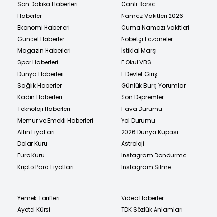
Son Dakika Haberleri
Canlı Borsa
Haberler
Namaz Vakitleri 2026
Ekonomi Haberleri
Cuma Namazı Vakitleri
Güncel Haberler
Nöbetçi Eczaneler
Magazin Haberleri
İstiklal Marşı
Spor Haberleri
E Okul VBS
Dünya Haberleri
E Devlet Giriş
Sağlık Haberleri
Günlük Burç Yorumları
Kadın Haberleri
Son Depremler
Teknoloji Haberleri
Hava Durumu
Memur ve Emekli Haberleri
Yol Durumu
Altın Fiyatları
2026 Dünya Kupası
Dolar Kuru
Astroloji
Euro Kuru
Instagram Dondurma
Kripto Para Fiyatları
Instagram Silme
Yemek Tarifleri
Video Haberler
Ayetel Kürsi
TDK Sözlük Anlamları