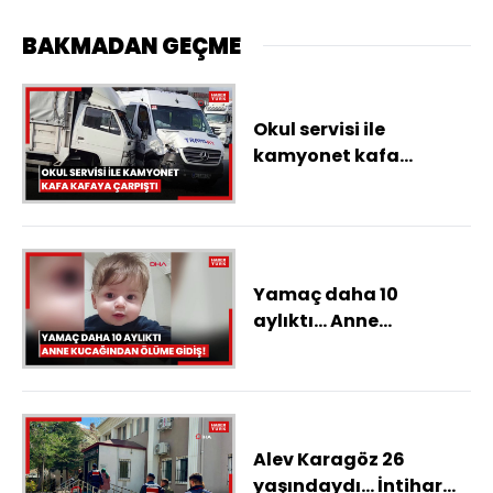
BAKMADAN GEÇME
Okul servisi ile
kamyonet kafa
kafaya çarpıştı
Yamaç daha 10
aylıktı... Anne
kucağından ölüme
gidiş!
Alev Karagöz 26
yaşındaydı... İntihar