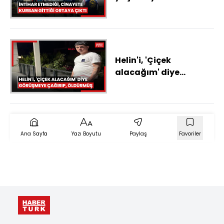
demişlerdi... Fail yine
en yakını!
Helin'i, 'Çiçek
alacağım' diye
görüşmeye çağırıp,
öldürmüş
Ana Sayfa
Yazı Boyutu
Paylaş
Favoriler