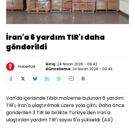
Yüklendi
:
15.84%
Sesi
Oynatma
720
Aç
Hızı
İran'a 6 yardım TIR'ı daha
gönderildi
Giriş:
24 Nisan 2026 - 09:42
Habertürk
Güncelleme:
24 Nisan 2026 - 09:43
Van'da içerisinde tıbbi malzeme bulunan 6 yardım
TIR'ı, İran'a ulaştırılmak üzere yola çıktı. Daha önce
gönderilen 3 TIR ile birlikte Türkiye'den İran'a
ulaştırılan yardım TIR'ı sayısı 9'a yükseldi. (AA)