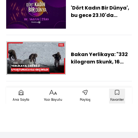
'Dört Kadın Bir Dünya',
bu gece 23.10'da
Bloomberg HT
ekranlarında!
Bakan Yerlikaya: "332
kilogram Skunk, 16
kilogram
Metamfetamin olmak
üzere 348 kilogram
uyuşturucu madde ele
geçirildi"
Ana Sayfa
Yazı Boyutu
Paylaş
Favoriler