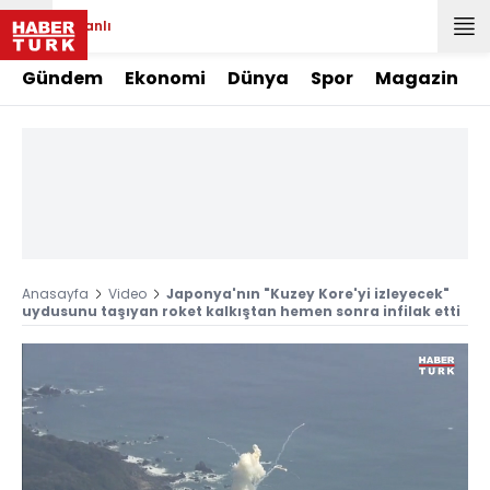
Canlı
Gündem
Ekonomi
Dünya
Spor
Magazin
Anasayfa
Video
Japonya'nın "Kuzey Kore'yi izleyecek"
uydusunu taşıyan roket kalkıştan hemen sonra infilak etti