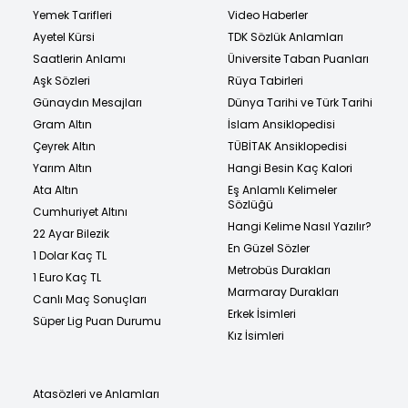
Yemek Tarifleri
Video Haberler
Ayetel Kürsi
TDK Sözlük Anlamları
Saatlerin Anlamı
Üniversite Taban Puanları
Aşk Sözleri
Rüya Tabirleri
Günaydın Mesajları
Dünya Tarihi ve Türk Tarihi
Gram Altın
İslam Ansiklopedisi
Çeyrek Altın
TÜBİTAK Ansiklopedisi
Yarım Altın
Hangi Besin Kaç Kalori
Ata Altın
Eş Anlamlı Kelimeler
Sözlüğü
Cumhuriyet Altını
Hangi Kelime Nasıl Yazılır?
22 Ayar Bilezik
En Güzel Sözler
1 Dolar Kaç TL
Metrobüs Durakları
1 Euro Kaç TL
Marmaray Durakları
Canlı Maç Sonuçları
Erkek İsimleri
Süper Lig Puan Durumu
Kız İsimleri
Atasözleri ve Anlamları