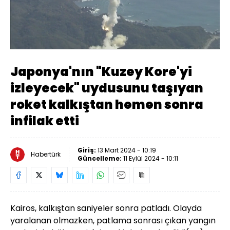
Yüklendi
:
45.44%
Sesi
Oynatma
480
Aç
Hızı
Japonya'nın "Kuzey Kore'yi
izleyecek" uydusunu taşıyan
roket kalkıştan hemen sonra
infilak etti
Giriş:
13 Mart 2024 - 10:19
Habertürk
Güncelleme:
11 Eylül 2024 - 10:11
Kairos, kalkıştan saniyeler sonra patladı. Olayda
yaralanan olmazken, patlama sonrası çıkan yangın