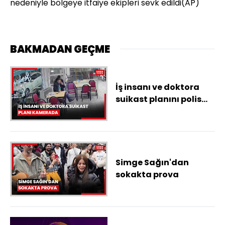
nedeniyle bölgeye itfaiye ekipleri sevk edildi(AP)
BAKMADAN GEÇME
İş insanı ve doktora
suikast planını polis
ortaya çıkardı;
tetikçiyle buluşma
anları kamerada
Simge Sağın'dan
sokakta prova