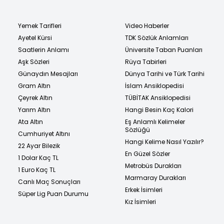
Yemek Tarifleri
Video Haberler
Ayetel Kürsi
TDK Sözlük Anlamları
Saatlerin Anlamı
Üniversite Taban Puanları
Aşk Sözleri
Rüya Tabirleri
Günaydın Mesajları
Dünya Tarihi ve Türk Tarihi
Gram Altın
İslam Ansiklopedisi
Çeyrek Altın
TÜBİTAK Ansiklopedisi
Yarım Altın
Hangi Besin Kaç Kalori
Ata Altın
Eş Anlamlı Kelimeler
Sözlüğü
Cumhuriyet Altını
Hangi Kelime Nasıl Yazılır?
22 Ayar Bilezik
En Güzel Sözler
1 Dolar Kaç TL
Metrobüs Durakları
1 Euro Kaç TL
Marmaray Durakları
Canlı Maç Sonuçları
Erkek İsimleri
Süper Lig Puan Durumu
Kız İsimleri