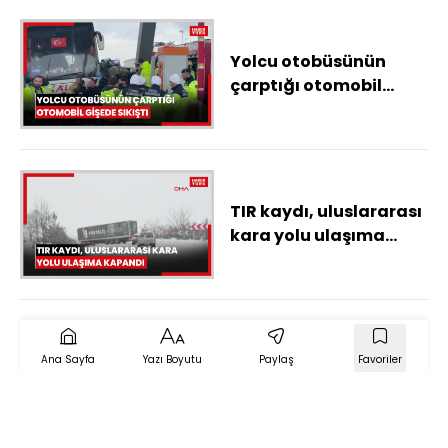
Yolcu otobüsünün
çarptığı otomobil
gişede sıkıştı
TIR kaydı, uluslararası
kara yolu ulaşıma
kapandı
Ana Sayfa
Yazı Boyutu
Paylaş
Favoriler