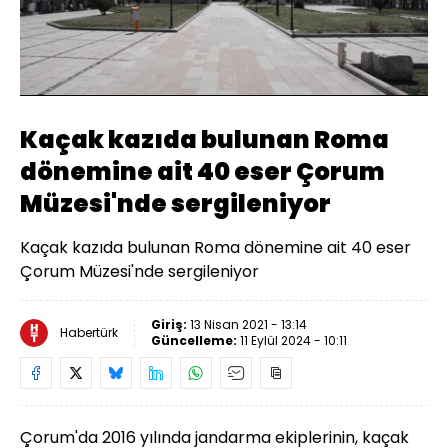
Yüklendi
:
18.36%
Sesi
Oynatma
Aç
Hızı
Kaçak kazıda bulunan Roma
dönemine ait 40 eser Çorum
Müzesi'nde sergileniyor
Kaçak kazıda bulunan Roma dönemine ait 40 eser
Çorum Müzesi'nde sergileniyor
Giriş:
13 Nisan 2021 - 13:14
Habertürk
Güncelleme:
11 Eylül 2024 - 10:11
Çorum
'da 2016 yılında jandarma ekiplerinin, kaçak