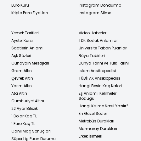
Euro Kuru
Instagram Dondurma
Kripto Para Fiyatları
Instagram Silme
Yemek Tarifleri
Video Haberler
Ayetel Kürsi
TDK Sözlük Anlamları
Saatlerin Anlamı
Üniversite Taban Puanları
Aşk Sözleri
Rüya Tabirleri
Günaydın Mesajları
Dünya Tarihi ve Türk Tarihi
Gram Altın
İslam Ansiklopedisi
Çeyrek Altın
TÜBİTAK Ansiklopedisi
Yarım Altın
Hangi Besin Kaç Kalori
Ata Altın
Eş Anlamlı Kelimeler
Sözlüğü
Cumhuriyet Altını
Hangi Kelime Nasıl Yazılır?
22 Ayar Bilezik
En Güzel Sözler
1 Dolar Kaç TL
Metrobüs Durakları
1 Euro Kaç TL
Marmaray Durakları
Canlı Maç Sonuçları
Erkek İsimleri
Süper Lig Puan Durumu