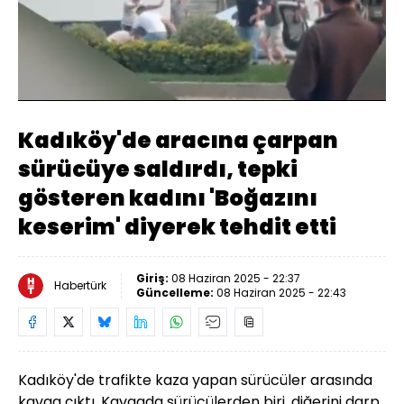
Yüklendi
:
45.67%
Sesi
Oynatma
Aç
Hızı
Kadıköy'de aracına çarpan
sürücüye saldırdı, tepki
gösteren kadını 'Boğazını
keserim' diyerek tehdit etti
Giriş:
08 Haziran 2025 - 22:37
Habertürk
Güncelleme:
08 Haziran 2025 - 22:43
Kadıköy
'de trafikte kaza yapan sürücüler arasında
kavga çıktı. Kavgada sürücülerden biri, diğerini darp