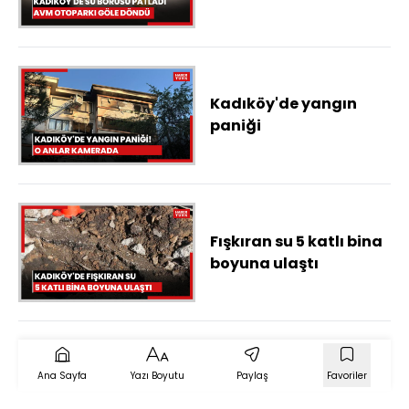
göle döndü
Kadıköy'de yangın
paniği
Fışkıran su 5 katlı bina
boyuna ulaştı
Ana Sayfa
Yazı Boyutu
Paylaş
Favoriler