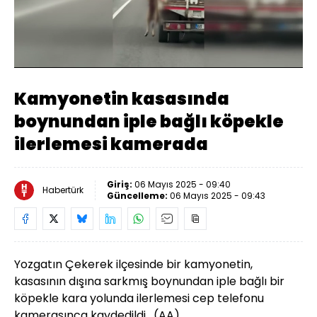
Yüklendi
:
100.00%
Sesi
Oynatma
480
Aç
Hızı
Kamyonetin kasasında
boynundan iple bağlı köpekle
ilerlemesi kamerada
Giriş:
06 Mayıs 2025 - 09:40
Habertürk
Güncelleme:
06 Mayıs 2025 - 09:43
Yozgatın Çekerek ilçesinde bir kamyonetin,
kasasının dışına sarkmış boynundan iple bağlı bir
köpekle kara yolunda ilerlemesi cep telefonu
kamerasınca kaydedildi.
(AA)