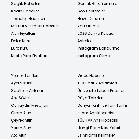
Sağlık Haberleri
Günlük Burç Yorumları
Kadın Haberleri
Son Depremler
Teknoloji Haberleri
Hava Durumu
Memur ve Emekli Haberleri
Yol Durumu
Altın Fiyatları
2026 Dünya Kupası
Dolar Kuru
Astroloji
Euro Kuru
Instagram Dondurma
Kripto Para Fiyatları
Instagram Silme
Yemek Tarifleri
Video Haberler
Ayetel Kürsi
TDK Sözlük Anlamları
Saatlerin Anlamı
Üniversite Taban Puanları
Aşk Sözleri
Rüya Tabirleri
Günaydın Mesajları
Dünya Tarihi ve Türk Tarihi
Gram Altın
İslam Ansiklopedisi
Çeyrek Altın
TÜBİTAK Ansiklopedisi
Yarım Altın
Hangi Besin Kaç Kalori
Ata Altın
Eş Anlamlı Kelimeler