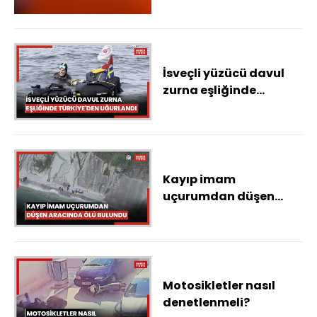
İsveçli yüzücü davul
zurna eşliğinde
Türkiye'den uğurlandı
Kayıp imam
uçurumdan düşen
aracında ölü bulundu
Motosikletler nasıl
denetlenmeli?