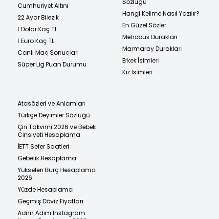
Sözlüğü
Cumhuriyet Altını
Hangi Kelime Nasıl Yazılır?
22 Ayar Bilezik
En Güzel Sözler
1 Dolar Kaç TL
Metrobüs Durakları
1 Euro Kaç TL
Marmaray Durakları
Canlı Maç Sonuçları
Erkek İsimleri
Süper Lig Puan Durumu
Kız İsimleri
Atasözleri ve Anlamları
Türkçe Deyimler Sözlüğü
Çin Takvimi 2026 ve Bebek
Cinsiyeti Hesaplama
İETT Sefer Saatleri
Gebelik Hesaplama
Yükselen Burç Hesaplama
2026
Yüzde Hesaplama
Geçmiş Döviz Fiyatları
Adım Adım Instagram