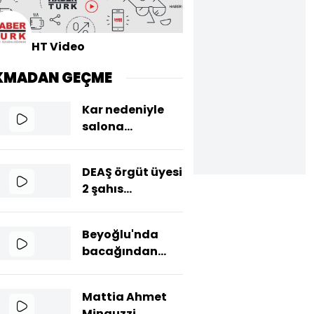
HT Video
KMADAN GEÇME
Kar nedeniyle
salona
gidemeyen
çiftin nikahı
DEAŞ örgüt üyesi
evlerinde kıyıldı
2 şahıs
tutuklandı
Beyoğlu'nda
bacağından
bıçaklanan Ümit
öldü
Mattia Ahmet
Minguzzi,