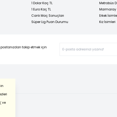
1 Dolar Kaç TL
Metrobüs D
1 Euro Kaç TL
Marmaray D
Canlı Maç Sonuçları
Erkek İsimle
Süper Lig Puan Durumu
Kız İsimleri
-postanızdan takip etmek için
çin
zleri
’
ve