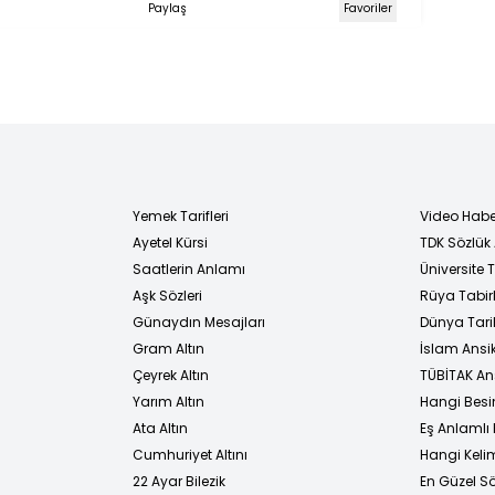
Paylaş
Favoriler
Yemek Tarifleri
Video Habe
Ayetel Kürsi
TDK Sözlük
i
Saatlerin Anlamı
Üniversite
Aşk Sözleri
Rüya Tabirl
Günaydın Mesajları
Dünya Tarih
Gram Altın
İslam Ansi
Çeyrek Altın
TÜBİTAK An
Yarım Altın
Hangi Besi
Ata Altın
Eş Anlamlı 
Cumhuriyet Altını
Hangi Kelim
22 Ayar Bilezik
En Güzel Sö