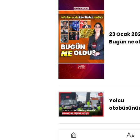
23 Ocak 202
Bugün ne o
İşte günün 
çıkan haber
Yolcu
otobüsünü
çarptığı
otomobil g
sıkıştı