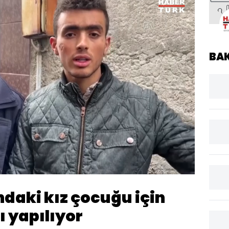
BA
Yüklendi
:
100.00%
Oynatma
Hızı
daki kız çocuğu için
 yapılıyor