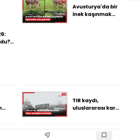
Avusturya'da bir
inek kaşınmak
için sopa
kullanıyor
6:
ldu?
öne
leri
TIR kaydı,
n
uluslararası kara
yolu ulaşıma
işede
kapandı