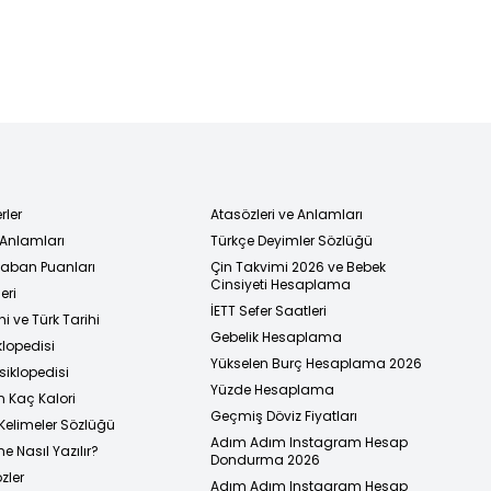
rler
Atasözleri ve Anlamları
 Anlamları
Türkçe Deyimler Sözlüğü
 Taban Puanları
Çin Takvimi 2026 ve Bebek
Cinsiyeti Hesaplama
eri
İETT Sefer Saatleri
i ve Türk Tarihi
Gebelik Hesaplama
klopedisi
Yükselen Burç Hesaplama 2026
siklopedisi
Yüzde Hesaplama
n Kaç Kalori
Geçmiş Döviz Fiyatları
Kelimeler Sözlüğü
Adım Adım Instagram Hesap
e Nasıl Yazılır?
Dondurma 2026
zler
Adım Adım Instagram Hesap