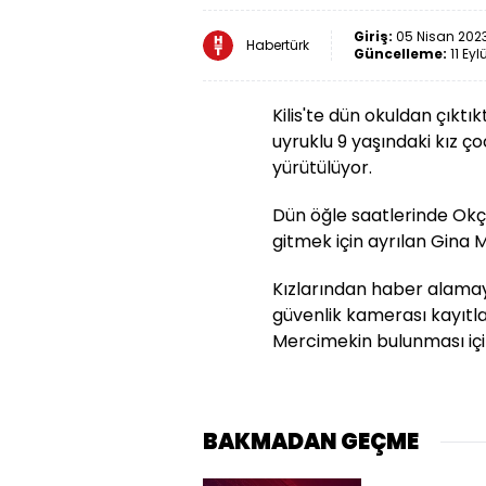
Giriş:
05 Nisan 2023
Habertürk
Güncelleme:
11 Eyl
Kilis'te dün okuldan çıkt
uyruklu 9 yaşındaki kız ç
yürütülüyor.
Dün öğle saatlerinde Okç
gitmek için ayrılan Gina 
Kızlarından haber alamaya
güvenlik kamerası kayıtlar
Mercimekin bulunması içi
BAKMADAN GEÇME