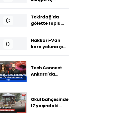
öldürülmesinin
yıl dönümünde
Tekirdağ'da
Kadıköyde
gölette toplu
anıldı
balık ölümleri:
Sudan numune
Hakkari-Van
alındı
kara yoluna çığ
düştü
Tech Connect
Ankara'da
kamu ve özel
sektör bir araya
geldi
Okul bahçesinde
17 yaşındaki
gencin cansız