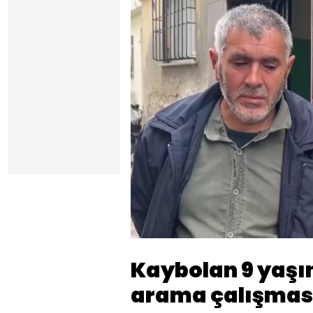
Sesi
Aç
Kaybolan 9 yaşın
arama çalışması