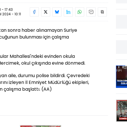
 - 17:43
ül 2024 - 10:11
ıktan sonra haber alınamayan Suriye
ocuğunun bulunması için çalışma
ular Mahallesi'ndeki evinden okula
Mercimek, okul çıkışında evine dönmedi.
n aile, durumu polise bildirdi. Çevredeki
ını izleyen İl Emniyet Müdürlüğü ekipleri,
n çalışma başlattı. (AA)